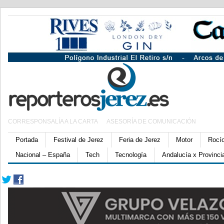
CORRESPONSALÍA A LA CARTA
ASESORÍA DE COMUNICACIÓN
Portada
Festival de Jerez
Feria de Jerez
Motor
Rocí
Nacional – España
Tech
Tecnología
Andalucía x Provinci