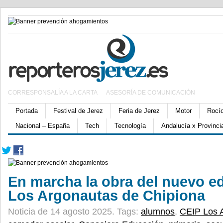
CORRESPONSALÍA A LA CARTA
ASESORÍA DE COMUNICACIÓN
Portada
Festival de Jerez
Feria de Jerez
Motor
Rocí
Nacional – España
Tech
Tecnología
Andalucía x Provinci
En marcha la obra del nuevo ed
Los Argonautas de Chipiona
Noticia de 14 agosto 2025.
Tags:
alumnos
,
CEIP Los 