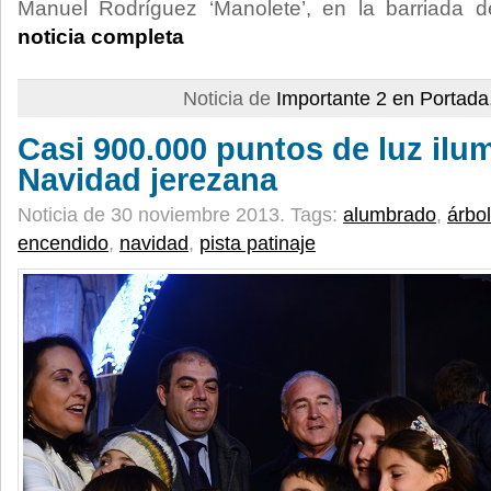
Manuel Rodríguez ‘Manolete’, en la barriada 
noticia completa
Noticia de
Importante 2 en Portada
Casi 900.000 puntos de luz ilum
Navidad jerezana
Noticia de 30 noviembre 2013.
Tags:
alumbrado
,
árbol
encendido
,
navidad
,
pista patinaje