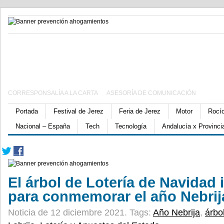
CORRESPONSALÍA A LA CARTA
ASESORÍA DE COMUNICACIÓN
Portada
Festival de Jerez
Feria de Jerez
Motor
Rocí
Nacional – España
Tech
Tecnología
Andalucía x Provinci
El árbol de Lotería de Navidad 
para conmemorar el año Nebrij
Noticia de 12 diciembre 2021.
Tags:
Año Nebrija
,
árbo