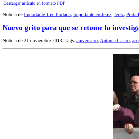
Descargar artículo en formato PDF
Noticia de
Importante 1 en Portada
,
Importante en Jerez
,
Jerez
,
Porta
Nuevo grito para que se retome la investig
Noticia de 21 noviembre 2013.
Tags:
aniversario
,
Antonia Castro
,
ase