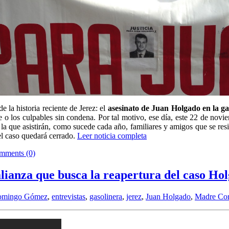
 la historia reciente de Jerez: el
asesinato de Juan Holgado en la g
le o los culpables sin condena. Por tal motivo, ese día, este 22 de novi
a la que asistirán, como sucede cada año, familiares y amigos que se r
el caso quedará cerrado.
Leer noticia completa
mments (0)
nza que busca la reapertura del caso Ho
mingo Gómez
,
entrevistas
,
gasolinera
,
jerez
,
Juan Holgado
,
Madre Cor