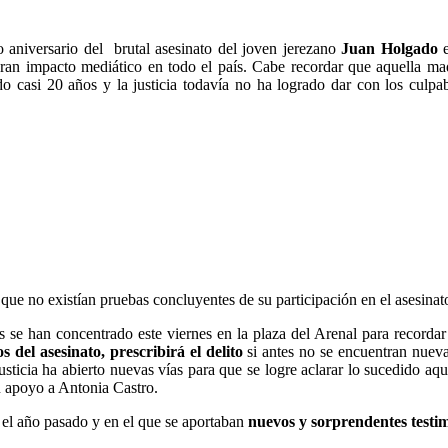
 aniversario del brutal asesinato del joven jerezano
Juan Holgado
e
an impacto mediático en todo el país. Cabe recordar que aquella ma
 casi 20 años y la justicia todavía no ha logrado dar con los culpab
e que no existían pruebas concluyentes de su participación en el asesinat
os se han concentrado este viernes en la plaza del Arenal para recordar
del asesinato, prescribirá el delito
si antes no se encuentran nuev
Justicia ha abierto nuevas vías para que se logre aclarar lo sucedido a
u apoyo a Antonia Castro.
l año pasado y en el que se aportaban
nuevos y sorprendentes testim