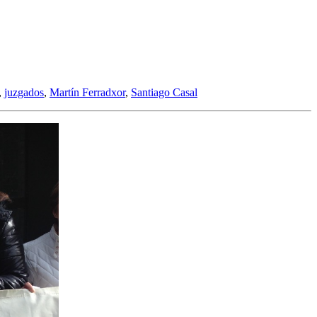
,
juzgados
,
Martín Ferradxor
,
Santiago Casal