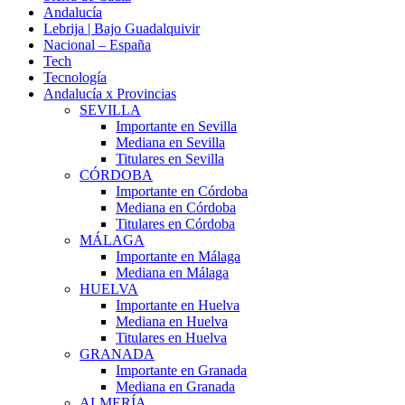
Andalucía
Lebrija | Bajo Guadalquivir
Nacional – España
Tech
Tecnología
Andalucía x Provincias
SEVILLA
Importante en Sevilla
Mediana en Sevilla
Titulares en Sevilla
CÓRDOBA
Importante en Córdoba
Mediana en Córdoba
Titulares en Córdoba
MÁLAGA
Importante en Málaga
Mediana en Málaga
HUELVA
Importante en Huelva
Mediana en Huelva
Titulares en Huelva
GRANADA
Importante en Granada
Mediana en Granada
ALMERÍA