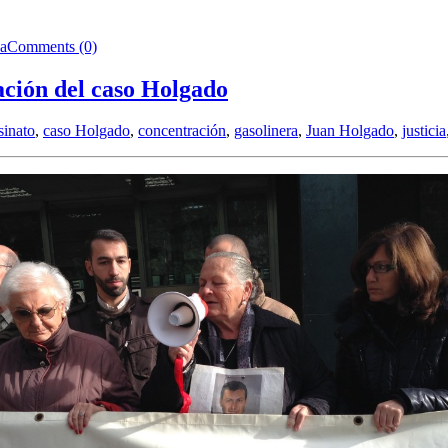
da
Comments (0)
ación del caso Holgado
sinato
,
caso Holgado
,
concentración
,
gasolinera
,
Juan Holgado
,
justicia