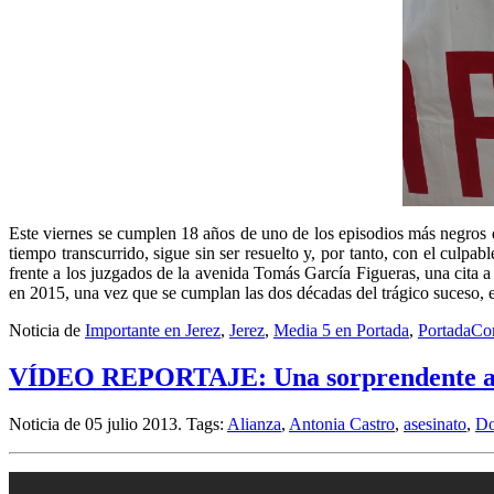
Este viernes se cumplen 18 años de uno de los episodios más negros de
tiempo transcurrido, sigue sin ser resuelto y, por tanto, con el culpab
frente a los juzgados de la avenida Tomás García Figueras, una cita 
en 2015, una vez que se cumplan las dos décadas del trágico suceso, 
Noticia de
Importante en Jerez
,
Jerez
,
Media 5 en Portada
,
Portada
Co
VÍDEO REPORTAJE: Una sorprendente alia
Noticia de 05 julio 2013.
Tags:
Alianza
,
Antonia Castro
,
asesinato
,
Do