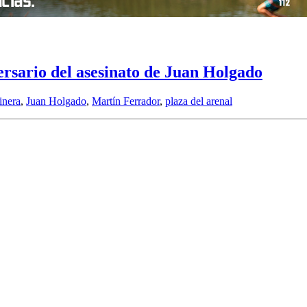
ersario del asesinato de Juan Holgado
inera
,
Juan Holgado
,
Martín Ferrador
,
plaza del arenal