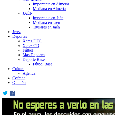
Importante en Almería
Mediana en Almería
JAÉN
Importante en Jaén
Mediana en Jaén
Titulares en Jaén
Jerez
Deportes
Xerez DFC
Xerez CD
Fútbol
Mas Deportes
Deporte Base
Fútbol Base
Cultura
Agenda
Cofrade
Opinión