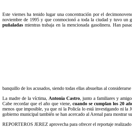
Este viernes ha tenido lugar una concentración por el decimonoveno
noviembre de 1995 y que conmocionó a toda la ciudad y tuvo un gr
puñaladas
mientras trabaja en la mencionada gasolinera. Han pasado
banquillo de los acusados, siendo todas ellas absueltas al considerars
La madre de la víctima,
Antonia Castro
, junto a familiares y amig
Cabe recordar que el año que viene,
cuando se cumplan los 20 años 
menos que imposible, ya que ni la Policía lo está investigando ni la 
gobierno municipal también se han acercado al Arenal para mostrar s
REPORTEROS JEREZ aprovecha para ofrecer el reportaje realizado e