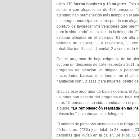
ellas 170 fueron hombres y 18 mujeres
. Esto 
se cerró con alojamiento de 498 personas. 
atendido han permanecido más tiempo en el albe
el albergue municipal se corresponde con alojam
objetivo de favorecer intervenciones que perm
para la vida diaria”, ha explicado la delegada. E
estaban alojadas en el albergue: 61 por alta v
vivienda de alquiler, 11 a residencia, 11 c
rehabilitación, 3 a salud mental, 2 a centros de
Con el programa de baja exigencia de ha ate
supone un descenso de 15% respecto a 2011, añ
programa de atención va dirigido a persona
necesidades básicas que duerme en el alber
habitación con 5 plazas, para mujeres, dentro d
Gracias este programa de baja exigencia, el Ay
usuarias han pasado del programa de baja exig
otras 15 personas han sido atendidas en el punt
alquiler.
“
La remodelación realizada en las ins
reinserción”, ha subrayado la delegada.
El número de personas atendidas en el Programa 
95 hombres (72%) y un total de 37 mujeres (2
personas que vivían en la calle”. De ellos, 58