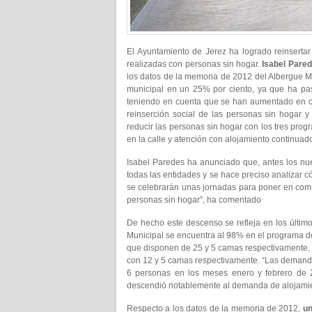
El Ayuntamiento de Jerez ha logrado reinsertar 
realizadas con personas sin hogar.
Isabel Pare
los datos de la memoria de 2012 del Albergue Mu
municipal en un 25% por ciento, ya que ha p
teniendo en cuenta que se han aumentado en c
reinserción social de las personas sin hoga
reducir las personas sin hogar con los tres pro
en la calle y atención con alojamiento continuad
Isabel Paredes ha anunciado que, antes los nue
todas las entidades y se hace preciso analizar c
se celebrarán unas jornadas para poner en comú
personas sin hogar”, ha comentado
De hecho este descenso se refleja en los últim
Municipal se encuentra al 98% en el programa d
que disponen de 25 y 5 camas respectivamente, 
con 12 y 5 camas respectivamente. “Las demanda
6 personas en los meses enero y febrero de 
descendió notablemente al demanda de alojamien
Respecto a los datos de la memoria de 2012,
un