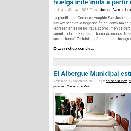
huelga indefinida a parti
Noticia de 03 mayo 2013.
Tags:
albergue
,
Ayuntamient
La plantilla del Centro de Acogida San José ha c
hay avances en la negociación del convenio cole
representantes de los trabajadores, “hemos perd
cumpliendo las 37,5 horas teniendo menos días 
sustituciones”. En total, la pérdida de los traba
Leer noticia completa
El Albergue Municipal es
Noticia de 26 noviembre 2012.
Tags:
agustín muñoz
,
a
paredes
,
María José Rúa