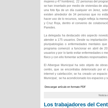
mujeres y 47 hombres); 22 personas del programa
se han insertado por medio de viviendas de alq
una foto fija de un día cualquier en Jerez, so
existen alrededor de 34 personas que no están
hacer uso de lo recursos, según refleja la memo
y Cruz Roja, dentro el convenio de colaborac
Paredes.
La delegada ha destacado otro aspecto novedos
atender a 175 usuarios. Desde su implantación
pluripatologías o enfermedades mentales que 
programa comenzó a funcionar en abril de 201
usuarios y por lo tanto evitar enfermedades o me
físico y con ello fomentar actitudes responsables
El Albergue Municipal ha sido objeto de obras 
centro, que se encontraba deteriorado por el
internet y calefacción; se ha creado un espacio 
Municipal; se ha acondicionado los espacios y se
Descargar artículo en formato PDF
Noticia
Los trabajadores del Cen