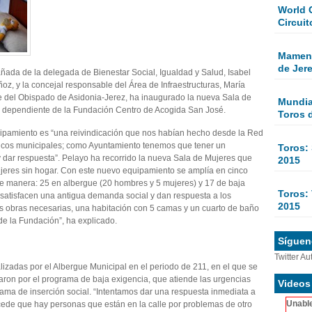
World 
Circuit
Mamen 
de Jer
ada de la delegada de Bienestar Social, Igualdad y Salud, Isabel
z, y la concejal responsable del Área de Infraestructuras, María
e del Obispado de Asidonia-Jerez, ha inaugurado la nueva Sala de
Mundial
ón dependiente de la Fundación Centro de Acogida San José.
Toros 
uipamiento es “una reivindicación que nos habían hecho desde la Red
cnicos municipales; como Ayuntamiento tenemos que tener un
Toros:
dar respuesta”. Pelayo ha recorrido la nueva Sala de Mujeres que
2015
jeres sin hogar. Con este nuevo equipamiento se amplía en cinco
te manera: 25 en albergue (20 hombres y 5 mujeres) y 17 de baja
Toros: 
 satisfacen una antigua demanda social y dan respuesta a los
2015
s obras necesarias, una habitación con 5 camas y un cuarto de baño
de la Fundación”, ha explicado.
Sígueno
Twitter Au
izadas por el Albergue Municipal en el periodo de 211, en el que se
aron por el programa de baja exigencia, que atiende las urgencias
Videos
ama de inserción social. “Intentamos dar una respuesta inmediata a
Unable
ede que hay personas que están en la calle por problemas de otro