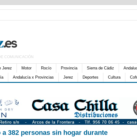
DE COMUNICACIÓN
e Jerez
Motor
Rocío
Provincia
Sierra de Cádiz
Andalu
ía
Andalucía x Provincias
Jerez
Deportes
Cultura
Cof
ó a 382 personas sin hogar durante