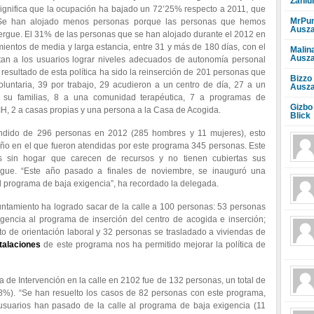
Zahlu
significa que la ocupación ha bajado un 72’25% respecto a 2011, que
MrPun
“Se han alojado menos personas porque las personas que hemos
Ausza
rgue. El 31% de las personas que se han alojado durante el 2012 en
ientos de media y larga estancia, entre 31 y más de 180 días, con el
Malin
Ausza
itan a los usuarios lograr niveles adecuados de autonomía personal
l resultado de esta política ha sido la reinserción de 201 personas que
Bizzo
oluntaria, 39 por trabajo, 29 acudieron a un centro de día, 27 a un
Ausza
on su familias, 8 a una comunidad terapéutica, 7 a programas de
Gizbo
 VIH, 2 a casas propias y una persona a la Casa de Acogida.
Blick
ndido de 296 personas en 2012 (285 hombres y 11 mujeres), esto
o en el que fueron atendidas por este programa 345 personas. Este
s sin hogar que carecen de recursos y no tienen cubiertas sus
gue. “Este año pasado a finales de noviembre, se inauguró una
el programa de baja exigencia”, ha recordado la delegada.
untamiento ha logrado sacar de la calle a 100 personas: 53 personas
encia al programa de inserción del centro de acogida e inserción;
o de orientación laboral y 32 personas se trasladado a viviendas de
talaciones
de este programa nos ha permitido mejorar la política de
de Intervención en la calle en 2102 fue de 132 personas, un total de
8%). “Se han resuelto los casos de 82 personas con este programa,
 usuarios han pasado de la calle al programa de baja exigencia (11