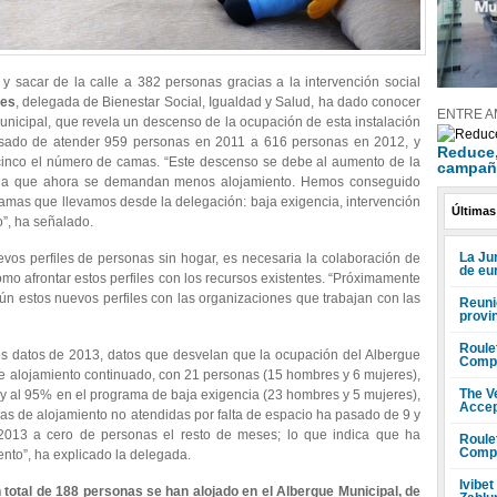
y sacar de la calle a 382 personas gracias a la intervención social
des
, delegada de Bienestar Social, Igualdad y Salud, ha dado conocer
ENTRE A
nicipal, que revela un descenso de la ocupación de esta instalación
asado de atender 959 personas en 2011 a 616 personas en 2012, y
Reduce, 
inco el número de camas. “Este descenso se debe al aumento de la
campañ
r y a que ahora se demandan menos alojamiento. Hemos conseguido
gramas que llevamos desde la delegación: baja exigencia, intervención
Últimas
o”, ha señalado.
La Ju
vos perfiles de personas sin hogar, es necesaria la colaboración de
de eu
ómo afrontar estos perfiles con los recursos existentes. “Próximamente
n estos nuevos perfiles con las organizaciones que trabajan con las
Reuni
provi
Roule
os datos de 2013, datos que desvelan que la ocupación del Albergue
Compr
e alojamiento continuado, con 21 personas (15 hombres y 6 mujeres),
The V
y al 95% en el programa de baja exigencia (23 hombres y 5 mujeres),
Accep
s de alojamiento no atendidas por falta de espacio ha pasado de 9 y
2013 a cero de personas el resto de meses; lo que indica que ha
Roule
Compr
to”, ha explicado la delegada.
Ivibet
 total de 188 personas se han alojado en el Albergue Municipal, de