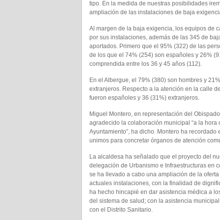
tipo. En la medida de nuestras posibilidades ir
ampliación de las instalaciones de baja exigenci
Al margen de la baja exigencia, los equipos de 
por sus instalaciones, además de las 345 de baj
aportados. Primero que el 95% (322) de las pers
de los que el 74% (254) son españoles y 26% (91
comprendida entre los 36 y 45 años (112).
En el Albergue, el 79% (380) son hombres y 21%
extranjeros. Respecto a la atención en la calle
fueron españoles y 36 (31%) extranjeros.
Miguel Montero, en representación del Obispado 
agradecido la colaboración municipal “a la hora d
Ayuntamiento”, ha dicho. Montero ha recordado el 
unimos para concretar órganos de atención comú
La alcaldesa ha señalado que el proyecto del nu
delegación de Urbanismo e Infraestructuras en c
se ha llevado a cabo una ampliación de la oferta
actuales instalaciones, con la finalidad de digni
ha hecho hincapié en dar asistencia médica a lo
del sistema de salud; con la asistencia municipa
con el Distrito Sanitario.