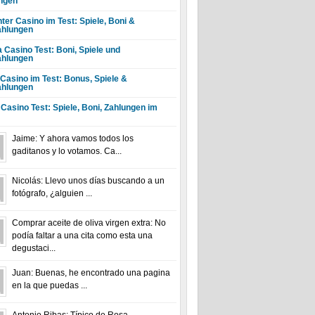
ngen
ter Casino im Test: Spiele, Boni &
hlungen
a Casino Test: Boni, Spiele und
hlungen
 Casino im Test: Bonus, Spiele &
hlungen
 Casino Test: Spiele, Boni, Zahlungen im
Jaime: Y ahora vamos todos los
gaditanos y lo votamos. Ca...
Nicolás: Llevo unos días buscando a un
fotógrafo, ¿alguien ...
Comprar aceite de oliva virgen extra: No
podía faltar a una cita como esta una
degustaci...
Juan: Buenas, he encontrado una pagina
en la que puedas ...
Antonio Ribas: Típico de Rosa