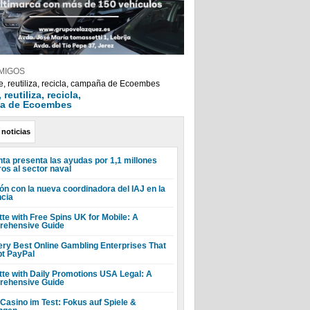
MIGOS
reutiliza, recicla,
a de Ecoembes
 noticias
nta presenta las ayudas por 1,1 millones
ros al sector naval
ón con la nueva coordinadora del IAJ en la
ncia
tte with Free Spins UK for Mobile: A
ehensive Guide
ery Best Online Gambling Enterprises That
t PayPal
tte with Daily Promotions USA Legal: A
ehensive Guide
 Casino im Test: Fokus auf Spiele &