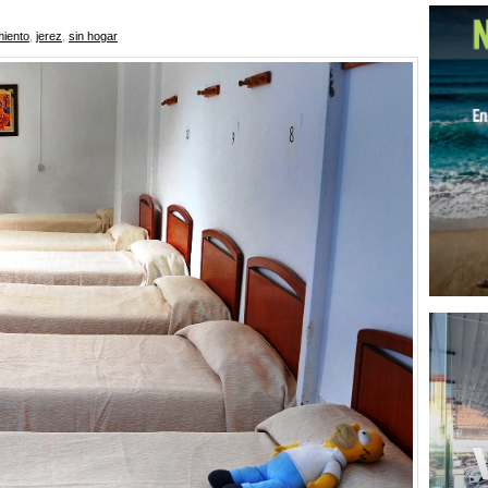
iento
,
jerez
,
sin hogar