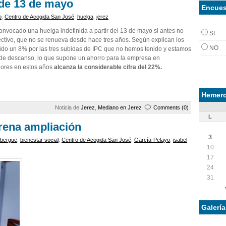
r de 13 de mayo
Encues
o
,
Centro de Acogida San José
,
huelga
,
jerez
onvocado una huelga indefinida a partir del 13 de mayo si antes no
SI
ctivo, que no se renueva desde hace tres años. Según explican los
NO
ido un 8% por las tres subidas de IPC que no hemos tenido y estamos
de descanso, lo que supone un ahorro para la empresa en
jadores en estos años
alcanza la considerable cifra del 22%.
Hemero
Noticia de
Jerez
,
Mediano en Jerez
Comments (0)
L
trena ampliación
3
lbergue
,
bienestar social
,
Centro de Acogida San José
,
García-Pelayo
,
isabel
10
17
24
31
Galerí