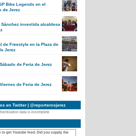
GP Bike Legends en el
o de Jerez
Sánchez investida alcaldesa
ez
 de Freestyle en la Plaza de
de Jerez
 Sábado de Feria de Jerez
Viernes de Feria de Jerez
s en Twitter | @reporterosjerez
thentication data is incomplete
 to get Youtube feed. Did you supply the