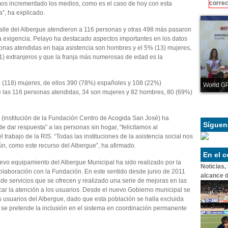
correc
emos incrementado los medios, como es el caso de hoy con esta
a”, ha explicado.
calle del Albergue atendieron a 116 personas y otras 498 más pasaron
a exigencia. Pelayo ha destacado aspectos importantes en los datos
onas atendidas en baja asistencia son hombres y el 5% (13) mujeres,
) extranjeros y que la franja más numerosas de edad es la
 (118) mujeres, de ellos 390 (78%) españoles y 108 (22%)
World GP
 de las 116 personas atendidas, 34 son mujeres y 82 hombres, 80 (69%)
(institución de la Fundación Centro de Acogida San José) ha
Síguen
e dar respuesta” a las personas sin hogar, “felicitamos al
trabajo de la RIS. “Todas las instituciones de la asistencia social nos
n, como este recurso del Albergue”, ha afirmado.
En el 
evo equipamiento del Albergue Municipal ha sido realizado por la
Noticias,
olaboración con la Fundación. En este sentido desde junio de 2011
alcance d
 de servicios que se ofrecen y realizado una serie de mejoras en las
ficar la atención a los usuarios. Desde el nuevo Gobierno municipal se
s usuarios del Albergue, dado que esta población se halla excluida
l se pretende la inclusión en el sistema en coordinación permanente