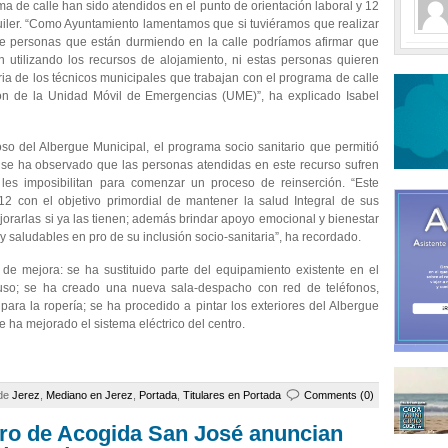
 de calle han sido atendidos en el punto de orientación laboral y 12
uiler. “Como Ayuntamiento lamentamos que si tuviéramos que realizar
bre personas que están durmiendo en la calle podríamos afirmar que
 utilizando los recursos de alojamiento, ni estas personas quieren
ria de los técnicos municipales que trabajan con el programa de calle
ión de la Unidad Móvil de Emergencias (UME)”, ha explicado Isabel
o del Albergue Municipal, el programa socio sanitario que permitió
 se ha observado que las personas atendidas en este recurso sufren
les imposibilitan para comenzar un proceso de reinserción. “Este
2 con el objetivo primordial de mantener la salud Integral de sus
jorarlas si ya las tienen; además brindar apoyo emocional y bienestar
 y saludables en pro de su inclusión socio-sanitaria”, ha recordado.
de mejora: se ha sustituido parte del equipamiento existente en el
 uso; se ha creado una nueva sala-despacho con red de teléfonos,
para la ropería; se ha procedido a pintar los exteriores del Albergue
 ha mejorado el sistema eléctrico del centro.
 de
Jerez
,
Mediano en Jerez
,
Portada
,
Titulares en Portada
Comments (0)
tro de Acogida San José anuncian