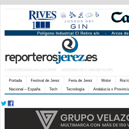
CORRESPONSALÍA A LA CARTA
ASESORÍA DE COMUNICACIÓN
Portada
Festival de Jerez
Feria de Jerez
Motor
Rocí
Nacional – España
Tech
Tecnología
Andalucía x Provinci