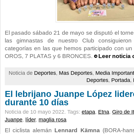
El pasado sábado 21 de mayo se disputó el torn
las gimnastas de nuestro Club consiguieron
categorías en las que hemos participado con un 
OROS, 7 PLATAS y 6 BRONCES.
Leer noticia
Noticia de
Deportes
,
Mas Deportes
,
Media Importan
Deportes
,
Portada
,
El lebrijano Juanpe López lider
durante 10 días
Noticia de 10 mayo 2022.
Tags:
etapa
,
Etna
,
Giro de It
Juanpe
,
líder
,
maglia rosa
El ciclista alemán
Lennard Kämna
(BORA-hans