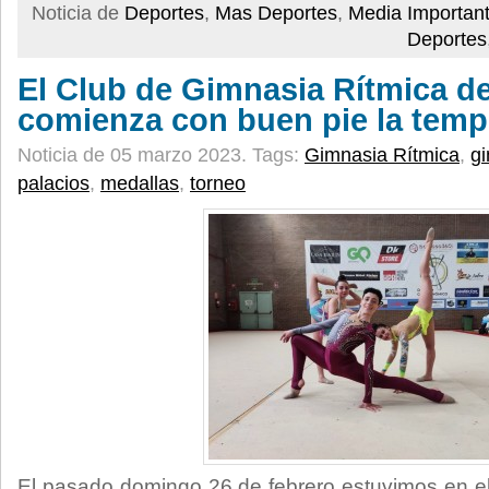
Noticia de
Deportes
,
Mas Deportes
,
Media Importan
Deportes
El Club de Gimnasia Rítmica de
comienza con buen pie la tem
Noticia de 05 marzo 2023.
Tags:
Gimnasia Rítmica
,
g
palacios
,
medallas
,
torneo
El pasado domingo 26 de febrero estuvimos en e