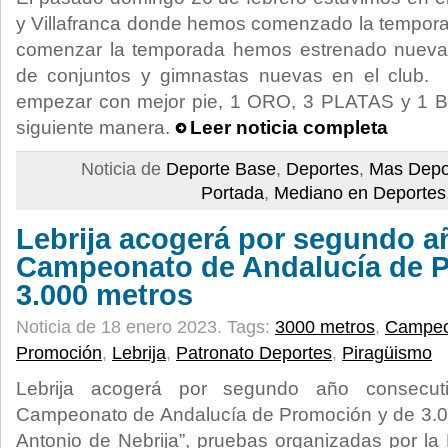
y Villafranca donde hemos comenzado la tempor
comenzar la temporada hemos estrenado nueva
de conjuntos y gimnastas nuevas en el club
empezar con mejor pie, 1 ORO, 3 PLATAS y 1 B
siguiente manera.
Leer noticia completa
Noticia de
Deporte Base
,
Deportes
,
Mas Depo
Portada
,
Mediano en Deportes
Lebrija acogerá por segundo a
Campeonato de Andalucía de 
3.000 metros
Noticia de 18 enero 2023.
Tags:
3000 metros
,
Campeo
Promoción
,
Lebrija
,
Patronato Deportes
,
Piragüismo
Lebrija acogerá por segundo año consecuti
Campeonato de Andalucía de Promoción y de 3.00
Antonio de Nebrija”, pruebas organizadas por l