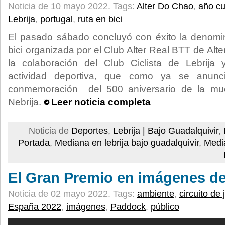
Noticia de 10 mayo 2022.
Tags:
Alter Do Chao
,
año cu
Lebrija
,
portugal
,
ruta en bici
El pasado sábado concluyó con éxito la denomi
bici organizada por el Club Alter Real BTT de Alt
la colaboración del Club Ciclista de Lebrija
actividad deportiva, que como ya se anun
conmemoración del 500 aniversario de la mue
Nebrija.
Leer noticia completa
Noticia de
Deportes
,
Lebrija | Bajo Guadalquivir
,
Portada
,
Mediana en lebrija bajo guadalquivir
,
Medi
El Gran Premio en imágenes de
Noticia de 02 mayo 2022.
Tags:
ambiente
,
circuito de 
España 2022
,
imágenes
,
Paddock
,
público