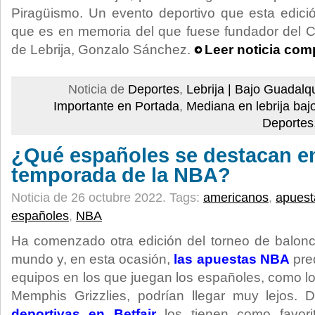
Piragüismo. Un evento deportivo que esta edici
que es en memoria del que fuese fundador del C
de Lebrija, Gonzalo Sánchez.
Leer noticia com
Noticia de
Deportes
,
Lebrija | Bajo Guadalqu
Importante en Portada
,
Mediana en lebrija baj
Deportes
¿Qué españoles se destacan e
temporada de la NBA?
Noticia de 26 octubre 2022.
Tags:
americanos
,
apuest
españoles
,
NBA
Ha comenzado otra edición del torneo de balonc
mundo y, en esta ocasión,
las apuestas NBA
pre
equipos en los que juegan los españoles, como l
Memphis Grizzlies, podrían llegar muy lejos.
deportivas en Betfair
los tienen como favori