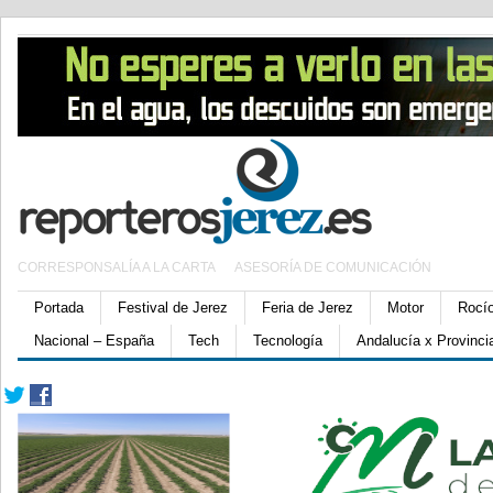
CORRESPONSALÍA A LA CARTA
ASESORÍA DE COMUNICACIÓN
Portada
Festival de Jerez
Feria de Jerez
Motor
Rocí
Nacional – España
Tech
Tecnología
Andalucía x Provinci