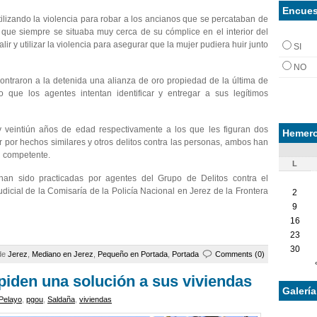
Encues
izando la violencia para robar a los ancianos que se percataban de
 que siempre se situaba muy cerca de su cómplice en el interior del
r y utilizar la violencia para asegurar que la mujer pudiera huir junto
SI
NO
ntraron a la detenida una alianza de oro propiedad de la última de
 que los agentes intentan identificar y entregar a sus legítimos
 veintiún años de edad respectivamente a los que les figuran dos
Hemero
r por hechos similares y otros delitos contra las personas, ambos han
al competente.
L
han sido practicadas por agentes del Grupo de Delitos contra el
udicial de la Comisaría de la Policía Nacional en Jerez de la Frontera
2
9
16
23
30
 de
Jerez
,
Mediano en Jerez
,
Pequeño en Portada
,
Portada
Comments (0)
piden una solución a sus viviendas
Galerí
Pelayo
,
pgou
,
Saldaña
,
viviendas