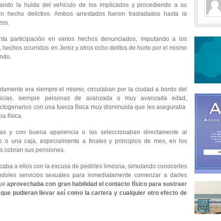
ueando la huida del vehículo de los implicados y procediendo a su
 hecho delictivo. Ambos arrestados fueron trasladados hasta la
zos.
nta participación en varios hechos denunciados, imputando a los
, hechos ocurridos en Jerez y otros ocho delitos de hurto por el mismo
ando.
tamente era siempre el mismo, circulaban por la ciudad a bordo del
ropicias, siempre personas de avanzada o muy avanzada edad,
togenarios con una fuerza física muy disminuida que les aseguraba
a física.
idas y con buena apariencia o los seleccionaban directamente al
o o una caja, especialmente a finales y principios de mes, en los
s cobran sus pensiones.
rcaba a ellos con la excusa de pedirles limosna, simulando conocerles
ndoles servicios sexuales para inmediatamente comenzar a darles
ue
aprovechaba con gran habilidad el contacto físico para sustraer
 que pudieran llevar así como la cartera y cualquier otro efecto de