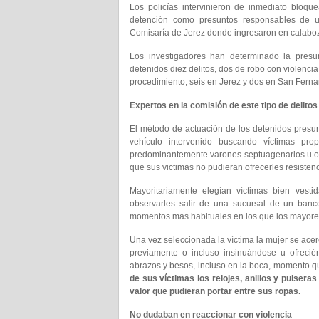
Los policías intervinieron de inmediato bloq
detención como presuntos responsables de un
Comisaría de Jerez donde ingresaron en calabo
Los investigadores han determinado la presu
detenidos diez delitos, dos de robo con violencia
procedimiento, seis en Jerez y dos en San Fern
Expertos en la comisión de este tipo de delitos
El método de actuación de los detenidos presun
vehículo intervenido buscando víctimas p
predominantemente varones septuagenarios u oc
que sus victimas no pudieran ofrecerles resistenci
Mayoritariamente elegían víctimas bien vest
observarles salir de una sucursal de un banc
momentos mas habituales en los que los mayore
Una vez seleccionada la víctima la mujer se ace
previamente o incluso insinuándose u ofrecié
abrazos y besos, incluso en la boca, momento q
de sus víctimas los relojes, anillos y pulseras
valor que pudieran portar entre sus ropas.
No dudaban en reaccionar con violencia