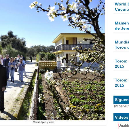
World 
Circuit
Mamen 
de Jer
Mundial
Toros 
Toros:
2015
Toros: 
2015
Sígueno
Twitter Au
Videos
Unable