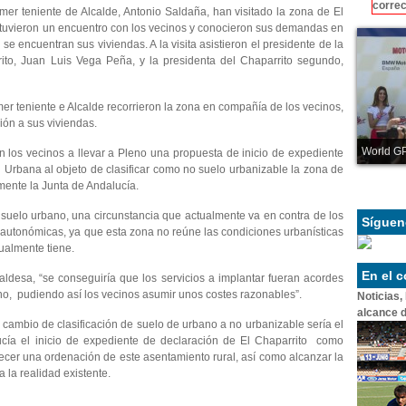
correc
imer teniente de Alcalde, Antonio Saldaña, han visitado la zona de El
ntuvieron un encuentro con los vecinos y conocieron sus demandas en
 se encuentran sus viviendas. A la visita asistieron el presidente de la
ito, Juan Luis Vega Peña, y la presidenta del Chaparrito segundo,
rimer teniente e Alcalde recorrieron la zona en compañía de los vecinos,
ión a sus viviendas.
World GP
 los vecinos a llevar a Pleno una propuesta de inicio de expediente
Urbana al objeto de clasificar como no suelo urbanizable la zona de
amente la Junta de Andalucía.
suelo urbano, una circunstancia que actualmente va en contra de los
Síguen
as autonómicas, ya que esta zona no reúne las condiciones urbanísticas
tualmente tiene.
En el 
caldesa, “se conseguiría que los servicios a implantar fueran acordes
ano, pudiendo así los vecinos asumir unos costes razonables”.
Noticias,
alcance d
l cambio de clasificación de suelo de urbano a no urbanizable sería el
lucía el inicio de expediente de declaración de El Chaparrito como
blecer una ordenación de este asentamiento rural, así como alcanzar la
 la realidad existente.