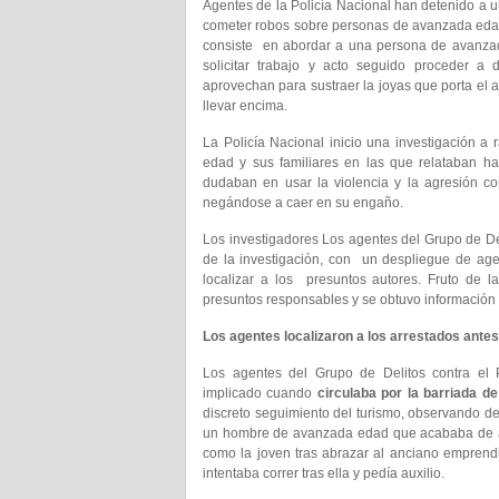
Agentes de la Policía Nacional han detenido a
cometer robos sobre personas de avanzada eda
consiste en abordar a una persona de avanzad
solicitar trabajo y acto seguido proceder a
aprovechan para sustraer la joyas que porta el a
llevar encima.
La Policía Nacional inicio una investigación a
edad y sus familiares en las que relataban ha
dudaban en usar la violencia y la agresión co
negándose a caer en su engaño.
Los investigadores Los agentes del Grupo de Del
de la investigación, con un despliegue de agen
localizar a los presuntos autores. Fruto de l
presuntos responsables y se obtuvo información s
Los agentes localizaron a los arrestados ante
Los agentes del Grupo de Delitos contra el Pa
implicado cuando
circulaba por la barriada d
discreto seguimiento del turismo, observando d
un hombre de avanzada edad que acababa de ab
como la joven tras abrazar al anciano emprend
intentaba correr tras ella y pedía auxilio.