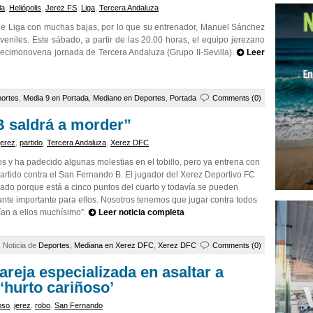
la
,
Heliópolis
,
Jerez FS
,
Liga
,
Tercera Andaluza
 de Liga con muchas bajas, por lo que su entrenador, Manuel Sánchez
eniles. Este sábado, a partir de las 20.00 horas, el equipo jerezano
a decimonovena jornada de Tercera Andaluza (Grupo II-Sevilla).
Leer
ortes
,
Media 9 en Portada
,
Mediano en Deportes
,
Portada
Comments (0)
 saldrá a morder”
jerez
,
partido
,
Tercera Andaluza
,
Xerez DFC
s y ha padecido algunas molestias en el tobillo, pero ya entrena con
partido contra el San Fernando B. El jugador del Xerez Deportivo FC
tivado porque está a cinco puntos del cuarto y todavía se pueden
ante importante para ellos. Nosotros tenemos que jugar contra todos
rían a ellos muchísimo”.
Leer noticia completa
Noticia de
Deportes
,
Mediana en Xerez DFC
,
Xerez DFC
Comments (0)
areja especializada en asaltar a
‘hurto cariñoso’
oso
,
jerez
,
robo
,
San Fernando