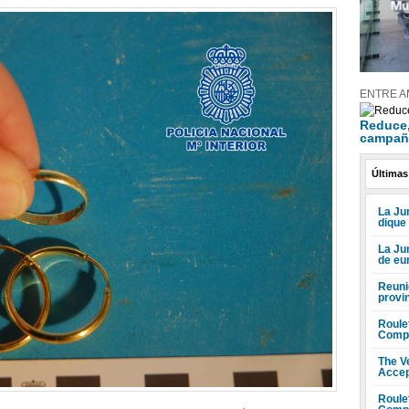
ENTRE A
Reduce, 
campañ
Últimas
La Jun
dique
La Ju
de eu
Reuni
provi
Roule
Compr
The V
Accep
Roule