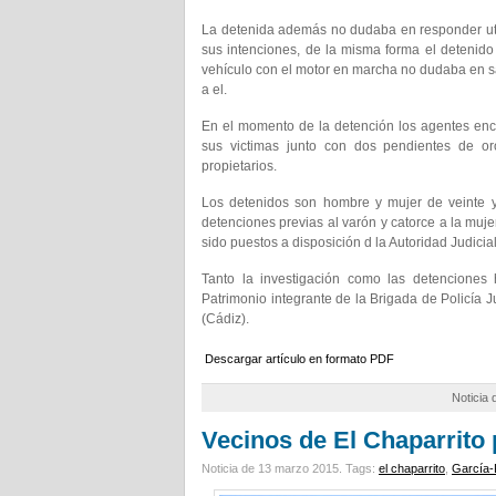
La detenida además no dudaba en responder util
sus intenciones, de la misma forma el detenido
vehículo con el motor en marcha no dudaba en sali
a el.
En el momento de la detención los agentes enco
sus victimas junto con dos pendientes de oro
propietarios.
Los detenidos son hombre y mujer de veinte y
detenciones previas al varón y catorce a la muje
sido puestos a disposición d la Autoridad Judici
Tanto la investigación como las detenciones 
Patrimonio integrante de la Brigada de Policía J
(Cádiz).
Descargar artículo en formato PDF
Noticia
Vecinos de El Chaparrito 
Noticia de 13 marzo 2015.
Tags:
el chaparrito
,
García-