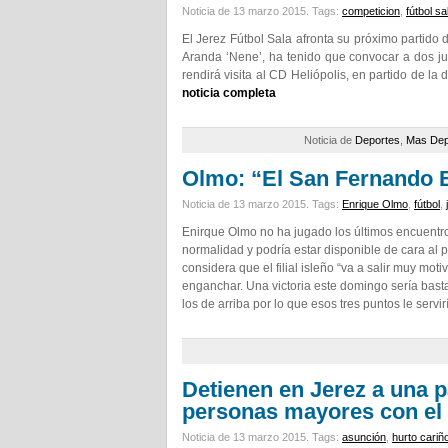
Noticia de 13 marzo 2015.
Tags:
competicion
,
fútbol sa
El Jerez Fútbol Sala afronta su próximo partido
Aranda ‘Nene’, ha tenido que convocar a dos juv
rendirá visita al CD Heliópolis, en partido de l
noticia completa
Noticia de
Deportes
,
Mas Dep
Olmo: “El San Fernando B
Noticia de 13 marzo 2015.
Tags:
Enrique Olmo
,
fútbol
,
Enirque Olmo no ha jugado los últimos encuentro
normalidad y podría estar disponible de cara al 
considera que el filial isleño “va a salir muy mo
enganchar. Una victoria este domingo sería bast
los de arriba por lo que esos tres puntos le servi
Detienen en Jerez a una p
personas mayores con el 
Noticia de 13 marzo 2015.
Tags:
asunción
,
hurto cariñ