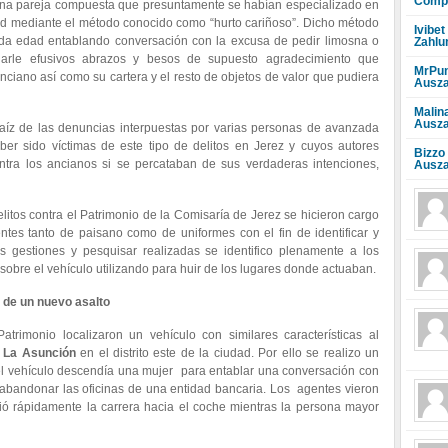
Compr
 una pareja compuesta que presuntamente se habían especializado en
d mediante el método conocido como “hurto cariñoso”. Dicho método
Ivibet
a edad entablando conversación con la excusa de pedir limosna o
Zahlu
 darle efusivos abrazos y besos de supuesto agradecimiento que
MrPun
nciano así como su cartera y el resto de objetos de valor que pudiera
Ausza
Malin
Ausza
 raíz de las denuncias interpuestas por varias personas de avanzada
ber sido víctimas de este tipo de delitos en Jerez y cuyos autores
Bizzo
ntra los ancianos si se percataban de sus verdaderas intenciones,
Ausza
itos contra el Patrimonio de la Comisaría de Jerez se hicieron cargo
tes tanto de paisano como de uniformes con el fin de identificar y
as gestiones y pesquisar realizadas se identifico plenamente a los
obre el vehículo utilizando para huir de los lugares donde actuaban.
s de un nuevo asalto
trimonio localizaron un vehículo con similares características al
e La Asunción
en el distrito este de la ciudad. Por ello se realizo un
el vehículo descendía una mujer para entablar una conversación con
andonar las oficinas de una entidad bancaria. Los agentes vieron
ió rápidamente la carrera hacia el coche mientras la persona mayor