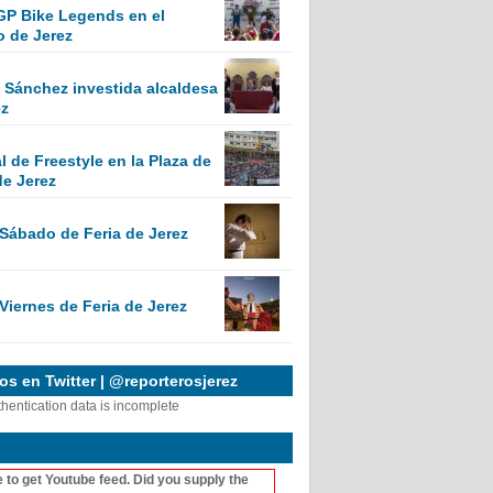
GP Bike Legends en el
o de Jerez
Sánchez investida alcaldesa
ez
 de Freestyle en la Plaza de
de Jerez
 Sábado de Feria de Jerez
Viernes de Feria de Jerez
s en Twitter | @reporterosjerez
thentication data is incomplete
 to get Youtube feed. Did you supply the