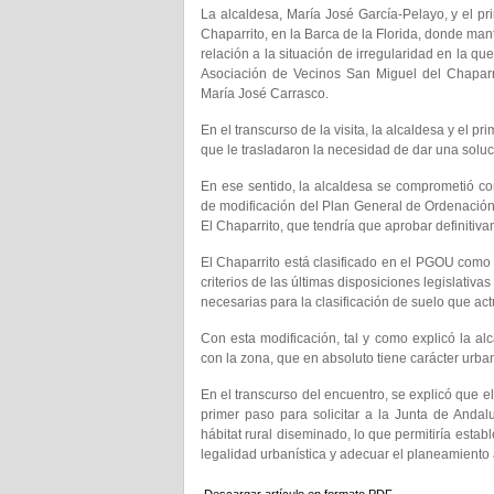
La alcaldesa, María José García-Pelayo, y el pr
Chaparrito, en la Barca de la Florida, donde ma
relación a la situación de irregularidad en la que
Asociación de Vecinos San Miguel del Chaparr
María José Carrasco.
En el transcurso de la visita, la alcaldesa y el p
que le trasladaron la necesidad de dar una soluc
En ese sentido, la alcaldesa se comprometió con
de modificación del Plan General de Ordenación 
El Chaparrito, que tendría que aprobar definitiv
El Chaparrito está clasificado en el PGOU como 
criterios de las últimas disposiciones legislativ
necesarias para la clasificación de suelo que ac
Con esta modificación, tal y como explicó la al
con la zona, que en absoluto tiene carácter urb
En el transcurso del encuentro, se explicó que e
primer paso para solicitar a la Junta de Anda
hábitat rural diseminado, lo que permitiría esta
legalidad urbanística y adecuar el planeamiento a