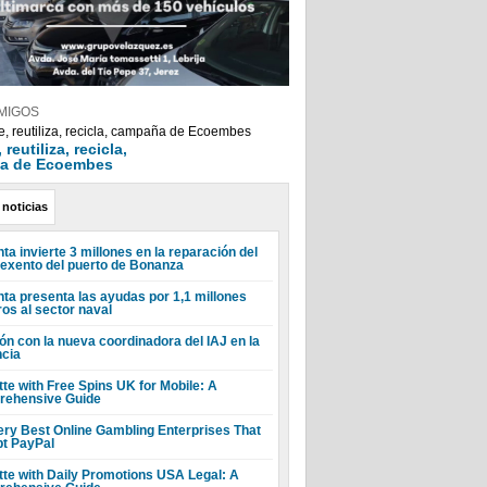
MIGOS
reutiliza, recicla,
a de Ecoembes
 noticias
ta invierte 3 millones en la reparación del
 exento del puerto de Bonanza
nta presenta las ayudas por 1,1 millones
ros al sector naval
ón con la nueva coordinadora del IAJ en la
ncia
tte with Free Spins UK for Mobile: A
ehensive Guide
ery Best Online Gambling Enterprises That
t PayPal
tte with Daily Promotions USA Legal: A