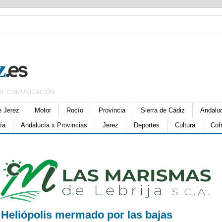
DE COMUNICACIÓN
e Jerez
Motor
Rocío
Provincia
Sierra de Cádiz
Andalu
ía
Andalucía x Provincias
Jerez
Deportes
Cultura
Cof
l Heliópolis mermado por las bajas