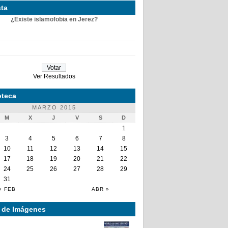
ta
¿Existe islamofobia en Jerez?
Ver Resultados
teca
MARZO 2015
M
X
J
V
S
D
1
3
4
5
6
7
8
10
11
12
13
14
15
17
18
19
20
21
22
24
25
26
27
28
29
31
« FEB
ABR »
a de Imágenes