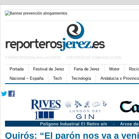
CORRESPONSALÍA A LA CARTA
ASESORÍA DE COMUNICACIÓN
Portada
Festival de Jerez
Feria de Jerez
Motor
Rocí
Nacional – España
Tech
Tecnología
Andalucía x Provinci
Quirós: “El parón nos va a veni