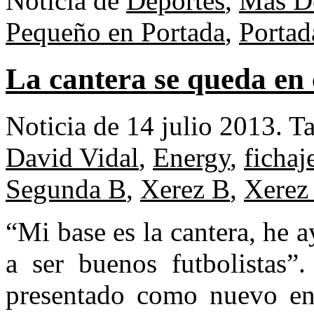
Noticia de
Deportes
,
Mas D
Pequeño en Portada
,
Portad
La cantera se queda en
Noticia de 14 julio 2013.
T
David Vidal
,
Energy
,
fichaj
Segunda B
,
Xerez B
,
Xerez
“Mi base es la cantera, he
a ser buenos futbolistas”
presentado como nuevo ent