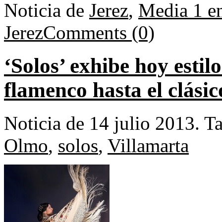
Noticia de
Jerez
,
Media 1 e
Jerez
Comments (0)
‘Solos’ exhibe hoy estil
flamenco hasta el clásic
Noticia de 14 julio 2013.
T
Olmo
,
solos
,
Villamarta