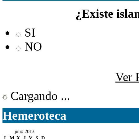
¿Existe isla
SI
NO
Ver 
Cargando ...
Hemeroteca
julio 2013
L
M
X
J
V
S
D