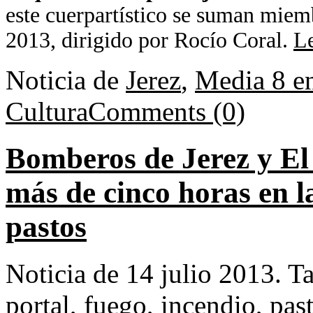
este cuerpartístico se suman mie
2013, dirigido por Rocío Coral.
Le
Noticia de
Jerez
,
Media 8 e
Cultura
Comments (0)
Bomberos de Jerez y El
más de cinco horas en l
pastos
Noticia de 14 julio 2013.
T
portal
,
fuego
,
incendio
,
pas