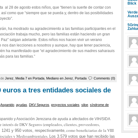
Blick
a al 28 de agosto estos niños, que “tienen la suerte de contar con
Verde
, así como que “siempre que se pueda y, dentro de las posibilidades
Ausza
oyecto”.
5Grin
Zahlu
agrán, ha mostrado su agradecimiento a las familias participantes en el
sociación trabaja mucho, pero las familias están haciendo un gran
 Paz” salgan adelante. Estos niños nos hacen vivir un verano
ue nos dan lecciones a nosotros y aunque, hay que tener paciencia,
ién ha manifestado que “el agradecimiento de sus madres saharauis
s para las familias.”
a de
Jerez
,
Media 7 en Portada
,
Mediano en Jerez
,
Portada
Comments (0)
euros a tres entidades sociales de
,
Aspanido
,
ayudas
,
DKV Seguros
,
proyectos sociales
,
siloe
,
síndrome de
panido y Asociación Jerezana de ayuda a afectados de VIH/SIDA
de interés de DKV Seguros (empleados, clientes, proveedores,
, como beneficiarias de la VIII
 1241 y 950 votos, respectivamente
Sociales y Medioambientales.
Los 3.579 votos que han recibido las