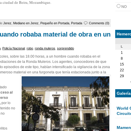
la ciudad de Beira, Mozambique.
NO
 de
Jerez
,
Mediano en Jerez
,
Pequeño en Portada
,
Portada
Comments (0)
uando robaba material de obra en un
Hemero
L
a
,
Policía Nacional
,
robo
,
ronda muleros
,
sorprendido
1
coles, sobre las 18.00 horas, a un hombre cuando robaba en el
8
inmediaciones de la Ronda Muleros. Los agentes, conocedores de que
15
 episodios de este tipo, habían intensificado la vigilancia de la zona
22
umeroso material en una furgoneta que tenía estacionada junto a la
29
stado
cceso al
Galerí
verso
,
por lo
World 
etenido no
Circuit
 no
Mamen 
litos