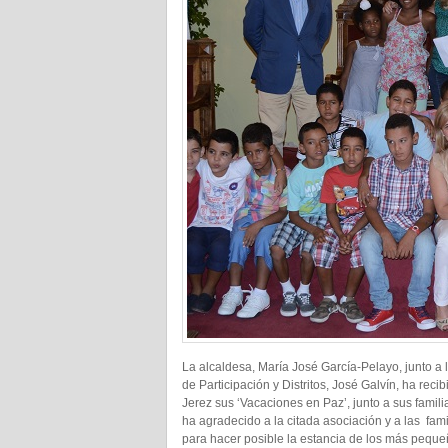
La alcaldesa, María José García-Pelayo, junto a
de Participación y Distritos, José Galvín, ha rec
Jerez sus ‘Vacaciones en Paz’, junto a sus famili
ha agradecido a la citada asociación y a las fam
para hacer posible la estancia de los más peque