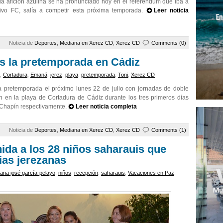
la afición azulina se ha pronunciado hoy en el referéndum que iba a
tivo FC, salía a competir esta próxima temporada.
Leer noticia
Noticia de
Deportes
,
Mediana en Xerez CD
,
Xerez CD
Comments (0)
es la pretemporada en Cádiz
,
Cortadura
,
Emaná
,
jerez
,
playa
,
pretemporada
,
Toni
,
Xerez CD
a pretemporada el próximo lunes 22 de julio con jornadas de doble
án en la playa de Cortadura de Cádiz durante los tres primeros días
o Chapín respectivamente.
Leer noticia completa
Noticia de
Deportes
,
Mediana en Xerez CD
,
Xerez CD
Comments (1)
nida a los 28 niños saharauis que
ias jerezanas
aria josé garcía-pelayo
,
niños
,
recepción
,
saharauis
,
Vacaciones en Paz
,