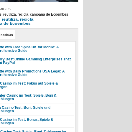
MIGOS
reutiliza, recicla,
a de Ecoembes
 noticias
tte with Free Spins UK for Mobile: A
ehensive Guide
ery Best Online Gambling Enterprises That
t PayPal
tte with Daily Promotions USA Legal: A
ehensive Guide
 Casino im Test: Fokus auf Spiele &
ngen
ter Casino im Test: Spiele, Boni &
hlungen
a Casino Test: Boni, Spiele und
hlungen
 Casino im Test: Bonus, Spiele &
hlungen
 Casino Test: Spiele, Boni, Zahlungen im