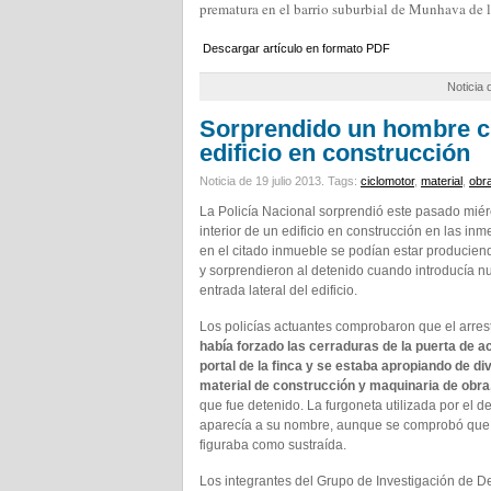
prematura en el barrio suburbial de Munhava de 
Descargar artículo en formato PDF
Noticia
Sorprendido un hombre c
edificio en construcción
Noticia de 19 julio 2013.
Tags:
ciclomotor
,
material
,
obr
La Policía Nacional sorprendió este pasado miér
interior de un edificio en construcción en las 
en el citado inmueble se podían estar produciendo
y sorprendieron al detenido cuando introducía n
entrada lateral del edificio.
Los policías actuantes comprobaron que el arre
había forzado las cerraduras de la puerta de a
portal de la finca y se estaba apropiando de di
material de construcción y maquinaria de obra
que fue detenido. La furgoneta utilizada por el d
aparecía a su nombre, aunque se comprobó que
figuraba como sustraída.
Los integrantes del Grupo de Investigación de De