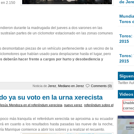
de Jer
o en 2.150
Mundial
Toros 
rendieron durante la madrugada del jueves a dos varones en las
 sustraían partes de un ciclomotor estacionado en las zonas comunes
Toros:
2015
as desmontaban piezas de un vehículo perteneciente a un vecino de la
s ciclomotores que habían usado para desplazarse hasta el lugar, pero
Toros: 
s deberán hacer frente a cargos por hurto y desobediencia y
2015
Sígueno
Twitter Au
Noticia de
Jerez
,
Mediano en Jerez
Comments (0)
Videos
o ya su voto en la urna xerecista
Unable
Jesús Mendoza en el referéndum xerecista
,
nuevo xerez
,
referéndum sobre el
correc
poco más tranquila el referédum xerecista se aproxima a su ecuador
á en cuanto a los resultados hasta pasadas las nueve de la noche,
a Manrique comience a abrir los sobres y a realizar el recuento.