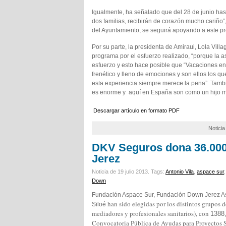
Igualmente, ha señalado que del 28 de junio hast
dos familias, recibirán de corazón mucho cariño”
del Ayuntamiento, se seguirá apoyando a este pr
Por su parte, la presidenta de Amiraui, Lola Vill
programa por el esfuerzo realizado, “porque la a
esfuerzo y esto hace posible que “Vacaciones en
frenético y lleno de emociones y son ellos los q
esta experiencia siempre merece la pena”. Tamb
es enorme y aquí en España son como un hijo má
Descargar artículo en formato PDF
Notici
DKV Seguros dona 36.000 
Jerez
Noticia de 19 julio 2013.
Tags:
Antonio Vila
,
aspace sur
Down
Fundación Aspace Sur, Fundación Down Jerez As
han sido elegidas por los distintos grupos 
Siloé
mediadores y profesionales sanitarios), con
1388,
Convocatoria Pública de Ayudas para Proyectos 