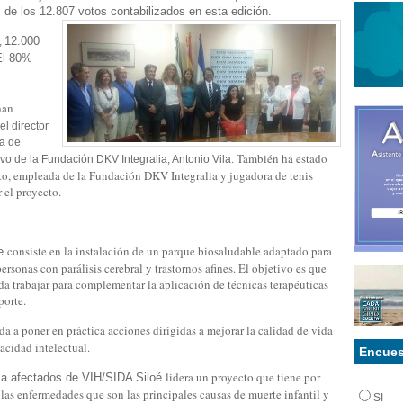
 de los 12.807 votos contabilizados en esta edición.
12.000
,
El 80%
han
el director
ia de
También ha estado
ivo de la Fundación DKV Integralia, Antonio Vila.
to, empleada de la Fundación DKV Integralia y jugadora de tenis
r el proyecto.
consiste en la instalación de un parque biosaludable adaptado para
ce
ersonas con parálisis cerebral y trastornos afines. El objetivo es que
da trabajar para complementar la aplicación de técnicas terapéuticas
porte.
da a poner en práctica acciones dirigidas a mejorar la calidad de vida
acidad intelectual.
Encues
lidera un proyecto que tiene por
 a afectados de VIH/SIDA Siloé
las enfermedades que son las principales causas de muerte infantil y
SI