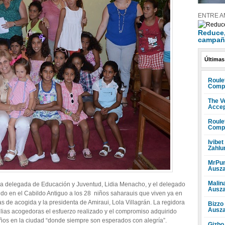
ENTRE A
Reduce, 
campañ
Últimas
Roule
Compr
The V
Accep
Roule
Compr
Ivibet
Zahlu
MrPun
Ausza
Malin
 la delegada de Educación y Juventud, Lidia Menacho, y el delegado
Ausza
ibido en el Cabildo Antiguo a los 28 niños saharauis que viven ya en
as de acogida y la presidenta de Amiraui, Lola Villagrán. La regidora
Bizzo
Ausza
ilias acogedoras el esfuerzo realizado y el compromiso adquirido
ños en la ciudad “donde siempre son esperados con alegría”.
Gizbo