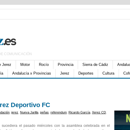
DE COMUNICACIÓN
e Jerez
Motor
Rocío
Provincia
Sierra de Cádiz
Andalu
ía
Andalucía x Provincias
Jerez
Deportes
Cultura
Cof
erez Deportivo FC
dación
,
jerez
,
Nueva Jarilla
,
peñas
,
referendum
,
Ricardo García
,
Xerez CD
,
 sucediera el pasado miércoles con la asamblea celebrada en el