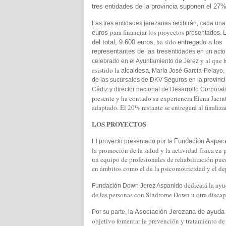
tres entidades de la provincia suponen el 27%
Las tres entidades jerezanas recibirán, cada una
para financiar los proyectos
euros
presentados.
, ha sido
del total, 9.600 euros
entregado a los
representantes de las tres
entidades en un acto
y al que 
celebrado en el Ayuntamiento de Jerez
asistido la
alcaldesa
, María José García-Pelayo, 
de las sucursales de DKV Seguros en la provinc
Cádiz y director nacional de Desarrollo Corporat
presente y ha contado su experiencia Elena Jacin
adaptado. El 20% restante se entregará al finaliza
LOS PROYECTOS
Fundación Aspa
El proyecto presentado por la
la promoción de la salud y la actividad física en p
un equipo de profesionales de rehabilitación pue
en ámbitos como el de la psicomotricidad y el de
dedicará la ayu
Fundación Down Jerez Aspanido
de las personas con Síndrome Down u otra discap
Asociación Jerezana de ayuda
Por su parte, la
objetivo fomentar la prevención y tratamiento de 