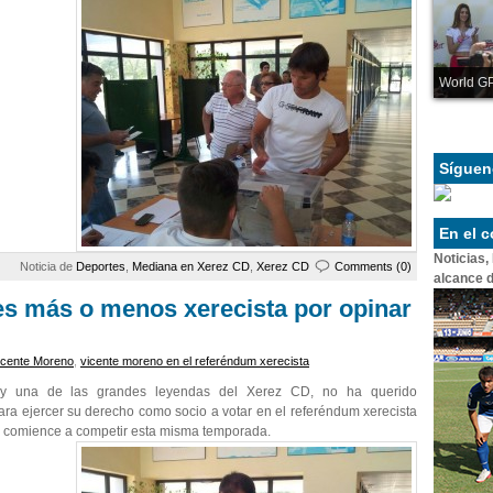
World GP
Síguen
En el 
Noticias,
Noticia de
Deportes
,
Mediana en Xerez CD
,
Xerez CD
Comments (0)
alcance d
s más o menos xerecista por opinar
icente Moreno
,
vicente moreno en el referéndum xerecista
 y una de las grandes leyendas del Xerez CD, no ha querido
ra ejercer su derecho como socio a votar en el referéndum xerecista
C comience a competir esta misma temporada.