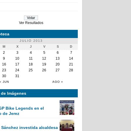
Ver Resultados
teca
JULIO 2013
M
X
J
V
S
D
2
3
4
5
6
7
9
10
11
12
13
14
16
17
18
19
20
21
23
24
25
26
27
28
30
31
« JUN
AGO »
a de Imágenes
GP Bike Legends en el
o de Jerez
Sánchez investida alcaldesa