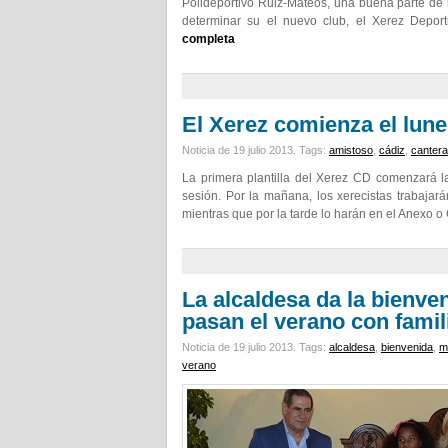
Polideportivo Ruiz-Mateos, una buena parte de 
determinar su el nuevo club, el Xerez Depor
completa
El Xerez comienza el lun
Noticia de 19 julio 2013.
Tags:
amistoso
,
cádiz
,
cantera
La primera plantilla del Xerez CD comenzará l
sesión. Por la mañana, los xerecistas trabajar
mientras que por la tarde lo harán en el Anexo 
La alcaldesa da la bienve
pasan el verano con famil
Noticia de 19 julio 2013.
Tags:
alcaldesa
,
bienvenida
,
m
verano