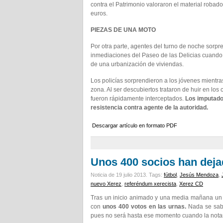
contra el Patrimonio valoraron el material robad
euros.
PIEZAS DE UNA MOTO
Por otra parte, agentes del turno de noche sorp
inmediaciones del Paseo de las Delicias cuando
de una urbanización de viviendas.
Los policías sorprendieron a los jóvenes mientr
zona. Al ser descubiertos trataron de huir en lo
fueron rápidamente interceptados.
Los imputado
resistencia contra agente de la autoridad.
Descargar artículo en formato PDF
Unos 400 socios han dejad
Noticia de 19 julio 2013.
Tags:
fútbol
,
Jesús Mendoza
,
nuevo Xerez
,
referéndum xerecista
,
Xerez CD
Tras un inicio animado y una media mañana un 
con
unos 400 votos en las urnas.
Nada se sabr
pues no será hasta ese momento cuando la notarí