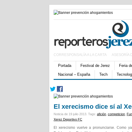
CORRESPONSALÍA A LA CARTA
ASESORÍA 
Portada
Festival de Jerez
Feria d
Nacional – España
Tech
Tecnolog
El xerecismo dice sí al X
Noticia de 19 julio 2013.
Tags:
afición
,
competicion
,
Fun
Xerez Deportivo FC
El xerecismo vuelve a pronunciarse. Como ya