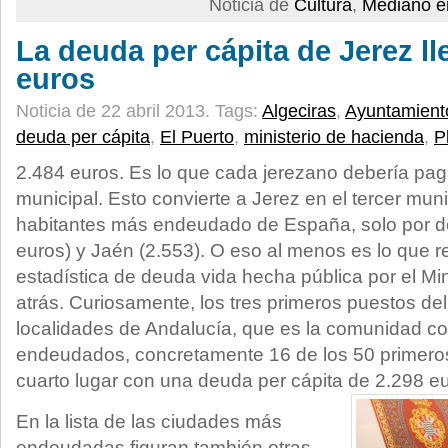
Noticia de
Cultura
,
Mediano e
La deuda per cápita de Jerez ll
euros
Noticia de 22 abril 2013.
Tags:
Algeciras
,
Ayuntamient
deuda per cápita
,
El Puerto
,
ministerio de hacienda
,
P
2.484 euros. Es lo que cada jerezano debería pag
municipal. Esto convierte a Jerez en el tercer mu
habitantes más endeudado de España, solo por d
euros) y Jaén (2.553). O eso al menos es lo que re
estadística de deuda vida hecha pública por el Mi
atrás. Curiosamente, los tres primeros puestos de
localidades de Andalucía, que es la comunidad co
endeudados, concretamente 16 de los 50 primeros
cuarto lugar con una deuda per cápita de 2.298 eu
En la lista de las ciudades más
endeudadas figuran también otras