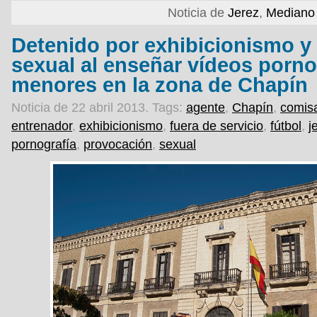
Noticia de
Jerez
,
Mediano 
Detenido por exhibicionismo y
sexual al enseñar vídeos porno
menores en la zona de Chapín
Noticia de 22 abril 2013.
Tags:
agente
,
Chapín
,
comisa
entrenador
,
exhibicionismo
,
fuera de servicio
,
fútbol
,
j
pornografía
,
provocación
,
sexual