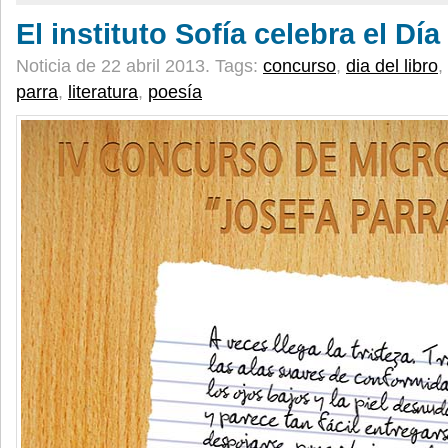
El instituto Sofía celebra el Día
Noticia de 22 abril 2013.
Tags:
concurso
,
dia del libro
,
parra
,
literatura
,
poesía