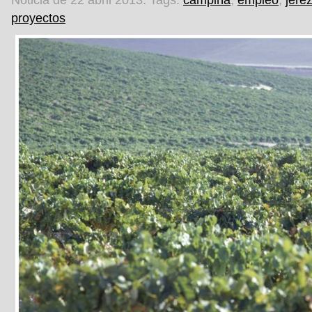
Noticia de 22 abril 2013.
Tags:
campiña
,
empleo
,
jere
proyectos