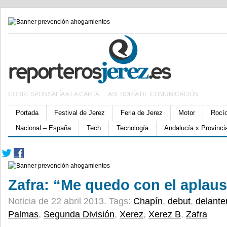
CORRESPONSALÍA A LA CARTA
ASESORÍA DE COMUNICACIÓN
Portada
Festival de Jerez
Feria de Jerez
Motor
Rocí
Nacional – España
Tech
Tecnología
Andalucía x Provinci
Zafra: “Me quedo con el aplauso
Noticia de 22 abril 2013.
Tags:
Chapín
,
debut
,
delante
Palmas
,
Segunda División
,
Xerez
,
Xerez B
,
Zafra