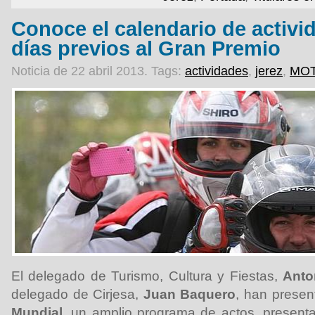
Conoce el calendario de activi
días previos al Gran Premio
Noticia de 22 abril 2013.
Tags:
actividades
,
jerez
,
MOT
El delegado de Turismo, Cultura y Fiestas,
Anto
delegado de Cirjesa,
Juan Baquero
, han prese
Mundial
, un amplio programa de actos, present