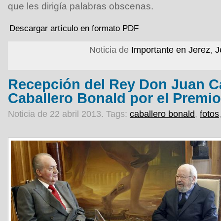
que les dirigía palabras obscenas.
Descargar artículo en formato PDF
Noticia de
Importante en Jerez
,
J
Recepción del Rey Don Juan Ca
Caballero Bonald por el Premi
Noticia de 22 abril 2013.
Tags:
caballero bonald
,
fotos