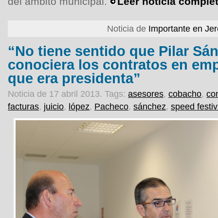
del ámbito municipal.
Leer noticia comple
Noticia de
Importante en Je
“No tiene sentido que Pilar Sá
conociera los contratos en emp
que era presidenta”
Noticia de 17 abril 2013.
Tags:
asesores
,
cobacho
,
co
facturas
,
juicio
,
lópez
,
Pacheco
,
sánchez
,
speed festiv