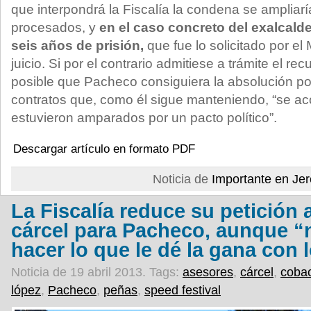
que interpondrá la Fiscalía la condena se ampliaría
procesados, y
en el caso concreto del exalcalde
seis años de prisión,
que fue lo solicitado por el 
juicio. Si por el contrario admitiese a trámite el re
posible que Pacheco consiguiera la absolución po
contratos que, como él sigue manteniendo, “se aco
estuvieron amparados por un pacto político”.
Descargar artículo en formato PDF
Noticia de
Importante en Je
La Fiscalía reduce su petición 
cárcel para Pacheco, aunque “
hacer lo que le dé la gana con 
Noticia de 19 abril 2013.
Tags:
asesores
,
cárcel
,
coba
lópez
,
Pacheco
,
peñas
,
speed festival