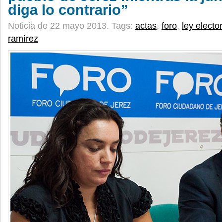
diga lo contrario”
Noticia de 22 mayo 2013.
Tags:
actas
,
foro
,
ley electo
ramírez