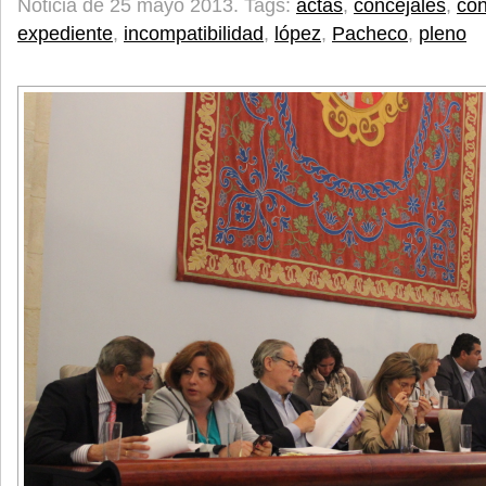
Noticia de 25 mayo 2013.
Tags:
actas
,
concejales
,
co
expediente
,
incompatibilidad
,
lópez
,
Pacheco
,
pleno