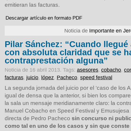
emitieran las facturas.
Descargar artículo en formato PDF
Noticia de
Importante en Je
Pilar Sánchez: “Cuando llegué a
con absoluta claridad que se h
contraprestación alguna”
Noticia de 16 abril 2013.
Tags:
asesores
,
cobacho
,
co
facturas
,
juicio
,
lópez
,
Pacheco
,
speed festival
La segunda jornada del juicio por el ‘caso de los 
igual de densa que la anterior, si bien los compar
la sala un mensaje meridianamente claro: la cont
Manuel Cobacho en Speed Festival y Emusujesa s
directa de Pedro Pacheco
sin concurso ni public
como tal en uno de los casos y sin que conste