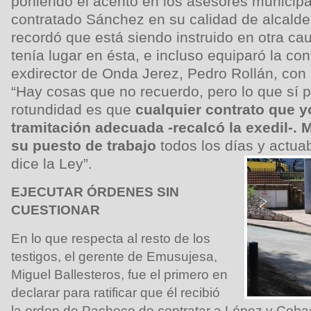
poniendo el acento en los asesores municip
contratado Sánchez en su calidad de alcalde
recordó que está siendo instruido en otra cau
tenía lugar en ésta, e incluso equiparó la con
exdirector de Onda Jerez, Pedro Rollán, con
“Hay cosas que no recuerdo, pero lo que sí 
rotundidad es que
cualquier contrato que y
tramitación adecuada -recalcó la exedil-. 
su puesto de trabajo
todos los días y actua
dice la Ley”.
EJECUTAR ÓRDENES SIN
CUESTIONAR
En lo que respecta al resto de los
testigos, el gerente de Emusujesa,
Miguel Ballesteros, fue el primero en
declarar para ratificar que él recibió
la orden de Pacheco de contratar a López y Coba