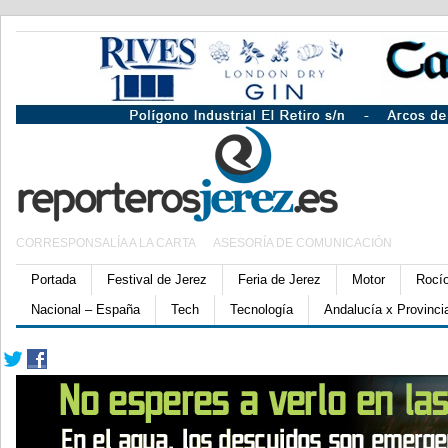
CORRESPONSALÍA A LA CARTA
ASESORÍA DE COMUNICACIÓN
Portada
Festival de Jerez
Feria de Jerez
Motor
Rocí
Nacional – España
Tech
Tecnología
Andalucía x Provinci