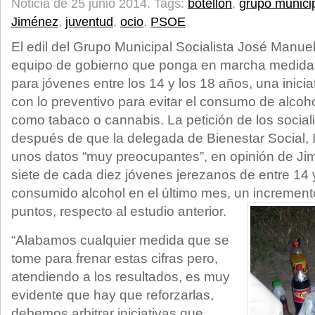
Noticia de 25 junio 2014.
Tags:
botellón
,
grupo municip
Jiménez
,
juventud
,
ocio
,
PSOE
El edil del Grupo Municipal Socialista José Manue
equipo de gobierno que ponga en marcha medidas 
para jóvenes entre los 14 y los 18 años, una inici
con lo preventivo para evitar el consumo de alcoho
como tabaco o cannabis. La petición de los social
después de que la delegada de Bienestar Social, I
unos datos “muy preocupantes”, en opinión de Ji
siete de cada diez jóvenes jerezanos de entre 14
consumido alcohol en el último mes, un increment
puntos, respecto al estudio anterior.
“Alabamos cualquier medida que se
tome para frenar estas cifras pero,
atendiendo a los resultados, es muy
evidente que hay que reforzarlas,
debemos arbitrar iniciativas que