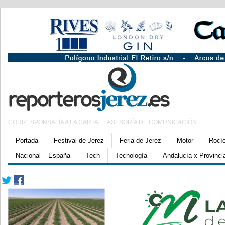
CORRESPONSALÍA A LA CARTA
ASESORÍA DE COMUNICACIÓN
Portada
Festival de Jerez
Feria de Jerez
Motor
Rocí
Nacional – España
Tech
Tecnología
Andalucía x Provinci