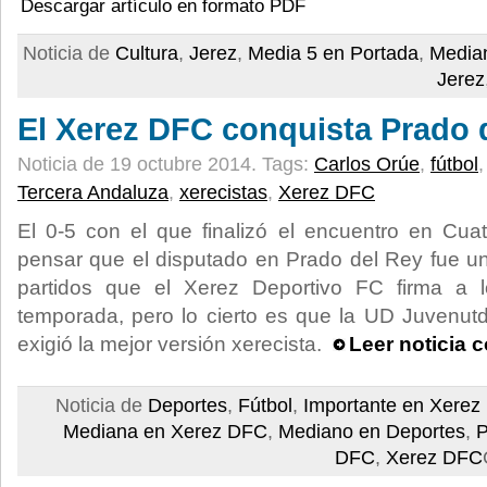
Descargar artículo en formato PDF
Noticia de
Cultura
,
Jerez
,
Media 5 en Portada
,
Median
Jerez
El Xerez DFC conquista Prado 
Noticia de 19 octubre 2014.
Tags:
Carlos Orúe
,
fútbol
Tercera Andaluza
,
xerecistas
,
Xerez DFC
El 0-5 con el que finalizó el encuentro en Cua
pensar que el disputado en Prado del Rey fue u
partidos que el Xerez Deportivo FC firma a 
temporada, pero lo cierto es que la UD Juvenutd
exigió la mejor versión xerecista.
Leer noticia 
Noticia de
Deportes
,
Fútbol
,
Importante en Xere
Mediana en Xerez DFC
,
Mediano en Deportes
,
P
DFC
,
Xerez DFC