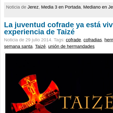
Noticia de
Jerez
,
Media 3 en Portada
,
Mediano en Je
La juventud cofrade ya está viv
experiencia de Taizé
Noticia de 29 julio 2014.
Tags:
cofrade
,
cofradias
,
her
semana santa
,
Taizé
,
unión de hermandades