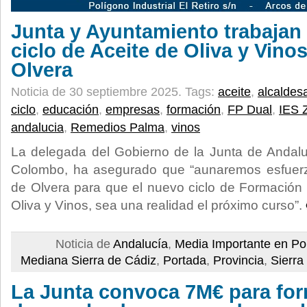
Junta y Ayuntamiento trabajan 
ciclo de Aceite de Oliva y Vino
Olvera
Noticia de 30 septiembre 2025.
Tags:
aceite
,
alcaldes
ciclo
,
educación
,
empresas
,
formación
,
FP Dual
,
IES 
andalucia
,
Remedios Palma
,
vinos
La delegada del Gobierno de la Junta de Andal
Colombo, ha asegurado que “aunaremos esfuerz
de Olvera para que el nuevo ciclo de Formación 
Oliva y Vinos, sea una realidad el próximo curso”.
Noticia de
Andalucía
,
Media Importante en Po
Mediana Sierra de Cádiz
,
Portada
,
Provincia
,
Sierra
La Junta convoca 7M€ para for