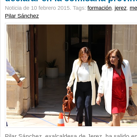
Noticia de 10 febrero 2015.
Tags:
formación
,
jerez
,
me
Pilar Sánchez
Pilar Sánchez, exalcaldesa de Jerez, ha salido en