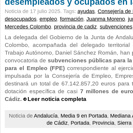
desempleados y ocupados en l
Noticia de 17 julio 2025.
Tags:
ayudas
,
Consejería de
desocupados
,
empleo
,
formación
,
Juanma Moreno
,
ju
Mercedes Colombo
,
provincia de cadiz
,
subvenciones
La delegada del Gobierno de la Junta de Andal
Colombo, acompañada del delegado territoria
Trabajo Autónomo, Daniel Sánchez Román, han 
convocatoria de
subvenciones públicas para la
para el Empleo (FPE)
correspondiente al ejercic
impulsada por la Consejería de Empleo, Empre
destinará un total de 67.142.857,20 euros para
dotación específica de casi
7 millones de euro
Cádiz.
Leer noticia completa
Noticia de
Andalucía
,
Media 9 en Portada
,
Mediana 
de Cádiz
,
Portada
,
Provincia
,
Sierra