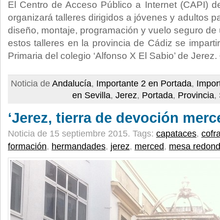
El Centro de Acceso Público a Internet (CAPI) de
organizará talleres dirigidos a jóvenes y adultos 
diseño, montaje, programación y vuelo seguro de 
estos talleres en la provincia de Cádiz se impar
Primaria del colegio ‘Alfonso X El Sabio’ de Jerez.
Noticia de
Andalucía
,
Importante 2 en Portada
,
Impor
en Sevilla
,
Jerez
,
Portada
,
Provincia
,
‘Jerez, tierra de devoción merc
Noticia de 15 septiembre 2015.
Tags:
capataces
,
cofr
formación
,
hermandades
,
jerez
,
merced
,
mesa redon