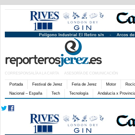
CORRESPONSALÍA A LA CARTA
ASESORÍA DE COMUNICACIÓN
Portada
Festival de Jerez
Feria de Jerez
Motor
Rocí
Nacional – España
Tech
Tecnología
Andalucía x Provinci