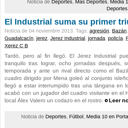
Noticia de
Deportes
,
Mas Deportes
,
Media 1
Deportes
El Industrial suma su primer tr
Noticia de 04 noviembre 2013.
Tags:
agresión
,
Bazán
Guadalcacín
,
jerez
,
Jerez Industrial
,
jornada
,
policía
,
Xerez C B
Tardó, pero al fin llegó. El Jerez Industrial 
tranquilo tras lograr, ocho jornadas después, s
temporada y ante un rival directo como el Ba
cuadro dirigido por Mena goleó al conjunto isleñ
llegó a estar interrumpido tras una tángana en l
acabó con un jugador del cuadro visitante en el Ho
local Álex Valero un codazo en el rostro.
Leer no
Noticia de
Deportes
,
Fútbol
,
Media 10 en Port