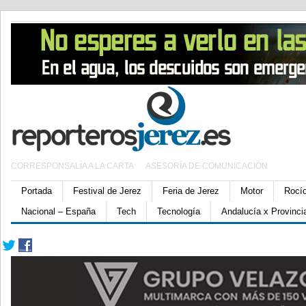
CORRESPONSALÍA A LA CARTA
ASESORÍA DE COMUNICACIÓN
Portada
Festival de Jerez
Feria de Jerez
Motor
Rocí
Nacional – España
Tech
Tecnología
Andalucía x Provinci