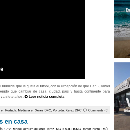
 humilde que le gusta el fútbol, con la excepción de que Dani (Daniel
enido que cambiar de casa, ciudad, país y hasta continente para
 ya siete años.
Leer noticia completa
 en Portada
,
Mediana en Xerez DFC
,
Portada
,
Xerez DFC
Comments (0)
as en casa
ña
,
CEV Repsol
,
circuito de jerez
,
jerez
,
MOTOCICLISMO
,
motor
,
piloto
,
Raúl