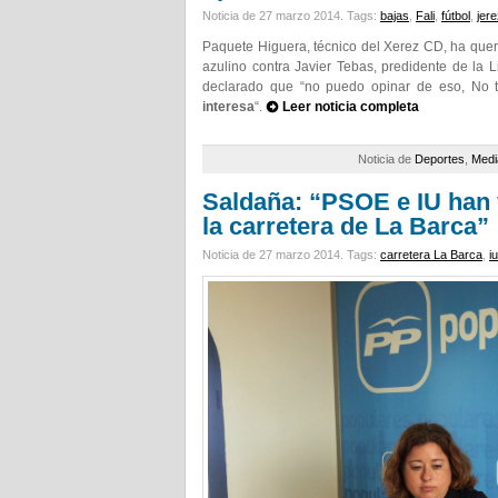
Noticia de 27 marzo 2014.
Tags:
bajas
,
Fali
,
fútbol
,
jer
Paquete Higuera, técnico del Xerez CD, ha quer
azulino contra Javier Tebas, predidente de la L
declarado que “no puedo opinar de eso, No t
interesa
“.
Leer noticia completa
Noticia de
Deportes
,
Medi
Saldaña: “PSOE e IU han 
la carretera de La Barca”
Noticia de 27 marzo 2014.
Tags:
carretera La Barca
,
iu