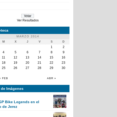
Ver Resultados
teca
MARZO 2014
M
X
J
V
S
D
1
2
4
5
6
7
8
9
11
12
13
14
15
16
18
19
20
21
22
23
25
26
27
28
29
30
« FEB
ABR »
a de Imágenes
GP Bike Legends en el
o de Jerez