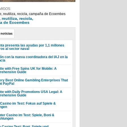
MIGOS
reutiliza, recicla,
a de Ecoembes
 noticias
nta presenta las ayudas por 1,1 millones
ros al sector naval
ón con la nueva coordinadora del IAJ en la
ncia
tte with Free Spins UK for Mobile: A
ehensive Guide
ery Best Online Gambling Enterprises That
t PayPal
tte with Daily Promotions USA Legal: A
ehensive Guide
 Casino im Test: Fokus auf Spiele &
ngen
ter Casino im Test: Spiele, Boni &
hlungen
a Casino Test: Boni, Spiele und