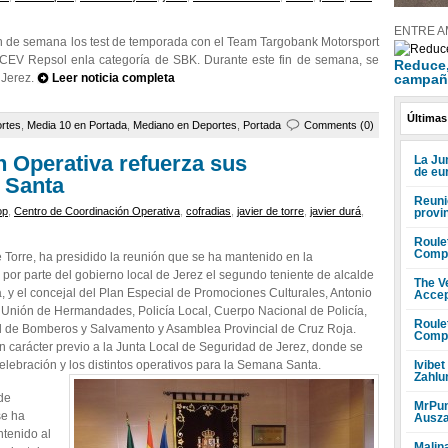
ENTRE A
in de semana los test de temporada con el Team Targobank Motorsport
IM CEV Repsol enla categoría de SBK. Durante este fin de semana, se
Reduce, 
campañ
 Jerez.
Leer noticia completa
Últimas
rtes
,
Media 10 en Portada
,
Mediano en Deportes
,
Portada
Comments (0)
n Operativa refuerza sus
La Ju
de eu
 Santa
Reuni
op
,
Centro de Coordinación Operativa
,
cofradias
,
javier de torre
,
javier durá
,
provi
Roule
Compr
 Torre, ha presidido la reunión que se ha mantenido en la
por parte del gobierno local de Jerez el segundo teniente de alcalde
The V
, y el concejal del Plan Especial de Promociones Culturales, Antonio
Accep
a Unión de Hermandades, Policía Local, Cuerpo Nacional de Policía,
Roule
ial de Bomberos y Salvamento y Asamblea Provincial de Cruz Roja.
Compr
 carácter previo a la Junta Local de Seguridad de Jerez, donde se
Ivibet
lebración y los distintos operativos para la Semana Santa.
Zahlu
de
MrPun
se ha
Ausza
ntenido al
Malin