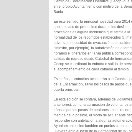
Centro de Coordinación Operativa (Cecop) que s
en el propio Ayuntamiento con motivo de la Sem
Santa.
En este sentido, la principal novedad para 2014 
que, en caso de producirse durante los desfiles
procesionales alguna incidencia que afecte a la
normalidad de los recorridos establecidos (clima
adversa o necesidad de evacuación por acciden
siniestro, por ejemplo), la autorización de altera
horarios e itinerarios en la vía pública correspo
salidas de regreso desde Catedral de hermandad
Cecop se coordinará la entrada o salida de pers
el acompañamiento de cada cofradía al templo.
Este año las cofradías accederán a la Catedral por
de la Encarnación, salvo los casos de pasos que,
puerta principal.
En esta edición se contará, además de vigilante
anteriores), con una agrupación de voluntarios a
tránsito por los pasos de peatones en los recorr
medida de lo posible, el modo de actuar ante de
responder con antelación a algunas aglomeracion
Ayuntamiento, sino también en puntos concretos 
Jueves Santo al paso de la Hermandad de la Lan