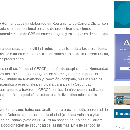
de Hermandades ha elaborado un Reglamento de Carrera Oficial, con
ada salida procesional en caso de producirse situaciones de
amente el uso de GPS en cruces de guía y en los pasos de palio, que
ar a personas con movilidad reducida la asistencia a las procesiones,
ás, se contará con medios fijos en varios puntos de la Carrera Oficial,
las procesiones.
en coordinación con el CECOP, además de desplazar a la Hermandad
os del encendido de bengalas en su recogida. Por su parte, el
PR (Unidad de Prevención y Reacción) completa, más los medios
recorridos procesionales, sino para garantizar la Seguridad
o permanente a través del CECOP con los demás cuerpos policiales
s pondrá a disposición a todos los efectivos disponibles de la
e.
r forma y que habrá que analizar para próximas ediciones es el de
Encues
es de Dolores se producen en la ciudad (casi una veintena) y las
ngo de Ramos (siete en 2014). Al no pasar ninguna por la Carrera
 la coordinación de seguridad de las mismas. En este sentido, la
SI