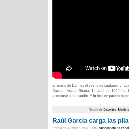
El sueño de Dani es el sueño de cualquier chaval
Dawiah, Accra, Ghana, 14 abril de 1994) ha t
acercarse a ese sueño.
Y lo hizo en patera hace
Noticia de
Deportes
,
Media 1
Raúl García carga las pil
Noticia de 27 marzo 2014.
Tags:
campeonato de Espa