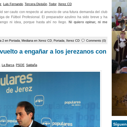
ez
,
Luis Fernando
,
Tercera División
,
Todor
,
Xerez CD
id ser cauto con respecto al anuncio de una futura demanda del club
iga de Fútbol Profesional. El preparador azulino ha sido breve y ha
engo ni idea, porque hasta ahí no llego.
Ni quiero opinar, ni me
a 2 en Portada
,
Mediana en Xerez CD
,
Portada
,
Xerez CD
Comments (0)
vuelto a engañar a los jerezanos con
,
La Barca
,
PSOE
,
Saldaña
Síguen