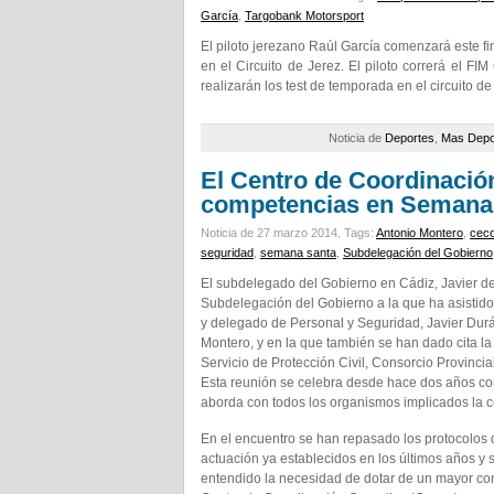
García
,
Targobank Motorsport
El piloto jerezano Raúl García comenzará este f
en el Circuito de Jerez. El piloto correrá el F
realizarán los test de temporada en el circuito de
Noticia de
Deportes
,
Mas Depo
El Centro de Coordinació
competencias en Semana
Noticia de 27 marzo 2014.
Tags:
Antonio Montero
,
cec
seguridad
,
semana santa
,
Subdelegación del Gobierno
El subdelegado del Gobierno en Cádiz, Javier de
Subdelegación del Gobierno a la que ha asistido 
y delegado de Personal y Seguridad, Javier Durá
Montero, y en la que también se han dado cita l
Servicio de Protección Civil, Consorcio Provinc
Esta reunión se celebra desde hace dos años con
aborda con todos los organismos implicados la ce
En el encuentro se han repasado los protocolos 
actuación ya establecidos en los últimos años y 
entendido la necesidad de dotar de un mayor co