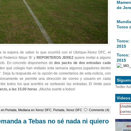
Mamen 
de Jer
Mundial
Toros 
Toros:
2015
 la espera de saber lo que ocurrirá con el Ubrique-Xerez DFC, el
Toros: 
 al Federico Mayo ‘B’ y
REPORTEROS JEREZ
quiere invitar a alguno
2015
recto. En concreto disponemos de
dos packs de dos entradas cada
rten qué colegio han visitado esta semana algunos jugadores dentro
 Deja tu respuesta en la opción de comentarios de esta noticia, con
únicamente se permite una dirección de correo y usuario en cada
Sígueno
entre todos los que acertéis se sortearán las entradas. El límite para
Twitter Au
rzo, a las 15.00 horas
. ¡Mucha suerte a todos!
Videos
Unable
 en Portada
,
Mediana en Xerez DFC
,
Portada
,
Xerez DFC
Comments (4)
correc
emanda a Tebas no sé nada ni quiero