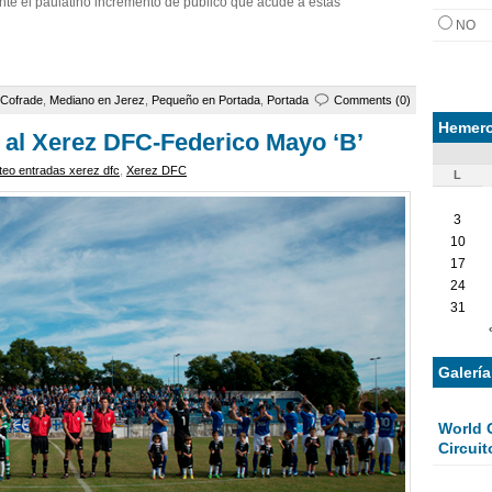
ante el paulatino incremento de público que acude a estas
NO
 Cofrade
,
Mediano en Jerez
,
Pequeño en Portada
,
Portada
Comments (0)
Hemero
a al Xerez DFC-Federico Mayo ‘B’
teo entradas xerez dfc
,
Xerez DFC
L
3
10
17
24
31
Galerí
World 
Circuit