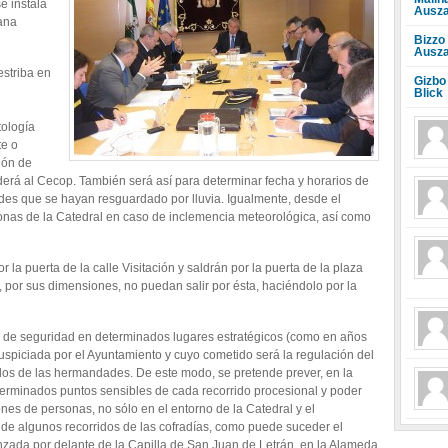
e instala
Ausza
ana
Bizzo
Ausza
estriba en
Gizbo
Blick
tología
te o
ción de
nderá al Cecop. También será así para determinar fecha y horarios de
es que se hayan resguardado por lluvia. Igualmente, desde el
onas de la Catedral en caso de inclemencia meteorológica, así como
 la puerta de la calle Visitación y saldrán por la puerta de la plaza
 por sus dimensiones, no puedan salir por ésta, haciéndolo por la
s de seguridad en determinados lugares estratégicos (como en años
uspiciada por el Ayuntamiento y cuyo cometido será la regulación del
idos de las hermandades. De este modo, se pretende prever, en la
terminados puntos sensibles de cada recorrido procesional y poder
es de personas, no sólo en el entorno de la Catedral y el
de algunos recorridos de las cofradías, como puede suceder el
zada por delante de la Capilla de San Juan de Letrán, en la Alameda