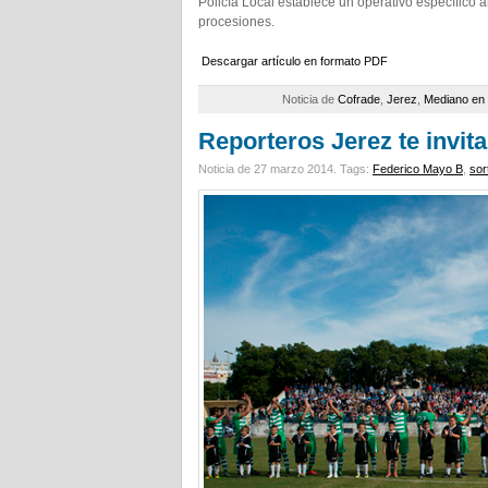
Policía Local establece un operativo específico 
procesiones.
Descargar artículo en formato PDF
Noticia de
Cofrade
,
Jerez
,
Mediano en
Reporteros Jerez te invit
Noticia de 27 marzo 2014.
Tags:
Federico Mayo B
,
sor