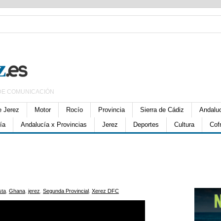
DE COMUNICACIÓN
e Jerez
Motor
Rocío
Provincia
Sierra de Cádiz
Andalu
ía
Andalucía x Provincias
Jerez
Deportes
Cultura
Cof
sta
,
Ghana
,
jerez
,
Segunda Provincial
,
Xerez DFC