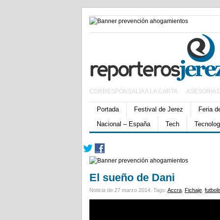
CORRESPONSALÍA A LA CARTA
ASESORÍA 
Portada
Festival de Jerez
Feria d
Nacional – España
Tech
Tecnolog
El sueño de Dani
Noticia de 27 marzo 2014.
Tags:
Accra
,
Fichaje
,
futboli