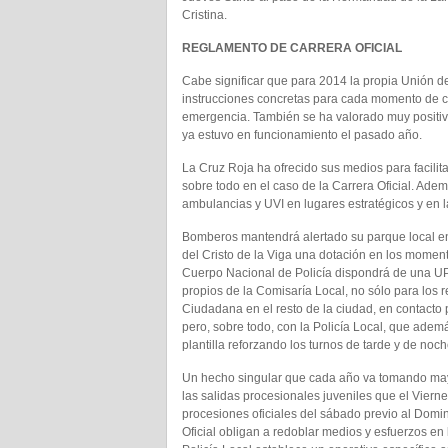
Cristina.
REGLAMENTO DE CARRERA OFICIAL
Cabe significar que para 2014 la propia Unión 
instrucciones concretas para cada momento de c
emergencia. También se ha valorado muy positiv
ya estuvo en funcionamiento el pasado año.
La Cruz Roja ha ofrecido sus medios para facilit
sobre todo en el caso de la Carrera Oficial. Adem
ambulancias y UVI en lugares estratégicos y en 
Bomberos mantendrá alertado su parque local 
del Cristo de la Viga una dotación en los moment
Cuerpo Nacional de Policía dispondrá de una U
propios de la Comisaría Local, no sólo para los 
Ciudadana en el resto de la ciudad, en contact
pero, sobre todo, con la Policía Local, que ademá
plantilla reforzando los turnos de tarde y de noch
Un hecho singular que cada año va tomando mayo
las salidas procesionales juveniles que el Viern
procesiones oficiales del sábado previo al Domi
Oficial obligan a redoblar medios y esfuerzos en