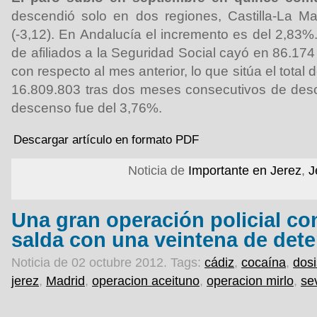
descendió solo en dos regiones, Castilla-La Ma
(-3,12). En Andalucía el incremento es del 2,83%
de afiliados a la Seguridad Social cayó en 86.17
con respecto al mes anterior, lo que sitúa el total 
16.809.803 tras dos meses consecutivos de desc
descenso fue del 3,76%.
Descargar artículo en formato PDF
Noticia de
Importante en Jerez
,
J
Una gran operación policial con
salda con una veintena de det
Noticia de 02 octubre 2012.
Tags:
cádiz
,
cocaína
,
dosi
jerez
,
Madrid
,
operacion aceituno
,
operacion mirlo
,
sev