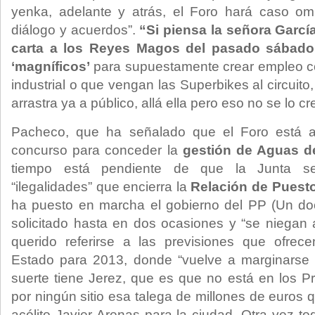
yenka, adelante y atrás, el Foro hará caso o
diálogo y acuerdos”.
“Si piensa la señora Garcí
carta a los Reyes Magos del pasado sábado
‘magníficos’
para supuestamente crear empleo c
industrial o que vengan las Superbikes al circui
arrastra ya a público, allá ella pero eso no se lo c
Pacheco, que ha señalado que el Foro está an
concurso para conceder la
gestión de Aguas d
tiempo está pendiente de que la Junta se
“ilegalidades” que encierra la
Relación de Puesto
ha puesto en marcha el gobierno del PP (Un d
solicitado hasta en dos ocasiones y “se niegan 
querido referirse a las previsiones que ofrec
Estado para 2013, donde “vuelve a marginarse 
suerte tiene Jerez, que es que no está en los 
por ningún sitio esa talega de millones de euros
acólito Javier Arenas para la ciudad. Otra vez to