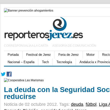
CORRESPONSALÍA A LA CARTA
ASESORÍA DE COMUNICACIÓN
Portada
Festival de Jerez
Feria de Jerez
Motor
Rocí
Nacional – España
Tech
Tecnología
Andalucía x Provinci
La deuda con la Seguridad Soc
reducirse
Noticia de 02 octubre 2012.
Tags:
deuda
,
fútbol
,
Liga 