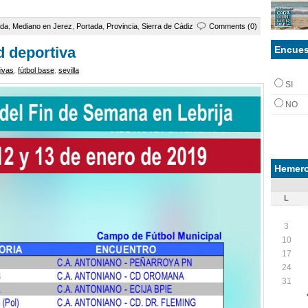
ada
,
Mediano en Jerez
,
Portada
,
Provincia
,
Sierra de Cádiz
Comments (0)
Encues
d deportiva
ivas
,
fútbol base
,
sevilla
SI
NO
Hemero
L
3
10
17
24
31