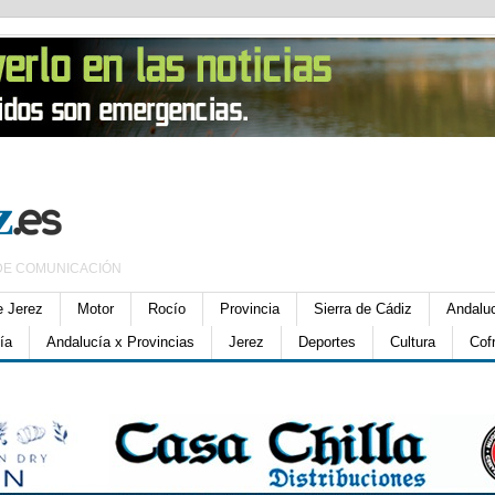
DE COMUNICACIÓN
e Jerez
Motor
Rocío
Provincia
Sierra de Cádiz
Andalu
ía
Andalucía x Provincias
Jerez
Deportes
Cultura
Cof