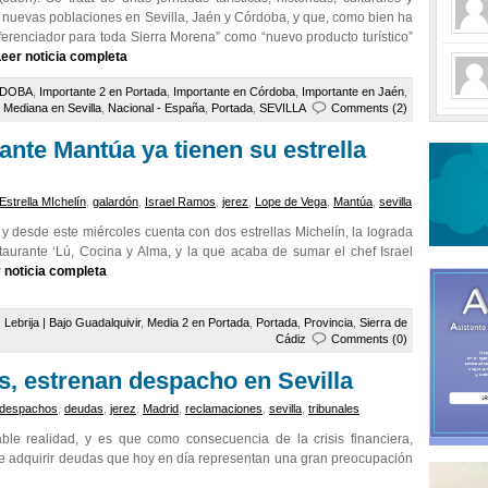
 nuevas poblaciones en Sevilla, Jaén y Córdoba, y que, como bien ha
erenciador para toda Sierra Morena” como “nuevo producto turístico”
eer noticia completa
DOBA
,
Importante 2 en Portada
,
Importante en Córdoba
,
Importante en Jaén
,
,
Mediana en Sevilla
,
Nacional - España
,
Portada
,
SEVILLA
Comments (2)
ante Mantúa ya tienen su estrella
Estrella MIchelín
,
galardón
,
Israel Ramos
,
jerez
,
Lope de Vega
,
Mantúa
,
sevilla
 y desde este miércoles cuenta con dos estrellas Michelín, la lograda
aurante ‘Lú, Cocina y Alma, y la que acaba de sumar el chef Israel
 noticia completa
,
Lebrija | Bajo Guadalquivir
,
Media 2 en Portada
,
Portada
,
Provincia
,
Sierra de
Cádiz
Comments (0)
, estrenan despacho en Sevilla
despachos
,
deudas
,
jerez
,
Madrid
,
reclamaciones
,
sevilla
,
tribunales
ble realidad, y es que como consecuencia de la crisis financiera,
e adquirir deudas que hoy en día representan una gran preocupación