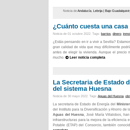
Noticia de
Andalucía
,
Lebrija | Bajo Guadalquivir
¿Cuánto cuesta una casa 
Noticia de 01 octubre 2022.
Tags:
barrios
,
dinero
,
inmob
¿Estás pensando en ir a vivir a Sevilla? Estamo
gran calidad de vida que muy difícilmente podrí
antes de elegir la vivienda. Aunque el precio
mucho.
Leer noticia completa
La Secretaria de Estado de
del sistema Huesna
Noticia de 30 mayo 2022.
Tags:
Aguas del Huesna
,
ob
La secretaria de Estado de Energía del
Minister
del Instituto para la Diversificación y Ahorro de l
Aguas del Huesna
, José María Villalobos, h
infraestructuras para la mejora de la eficiencia 
Potable (ETAP) del Consorcio, también conoc