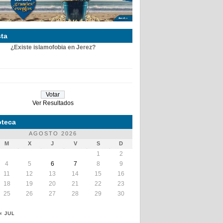
ta
¿Existe islamofobia en Jerez?
Ver Resultados
teca
AGOSTO 2026
M
X
J
V
S
D
1
2
4
5
6
7
8
9
11
12
13
14
15
16
18
19
20
21
22
23
25
26
27
28
29
30
« JUL