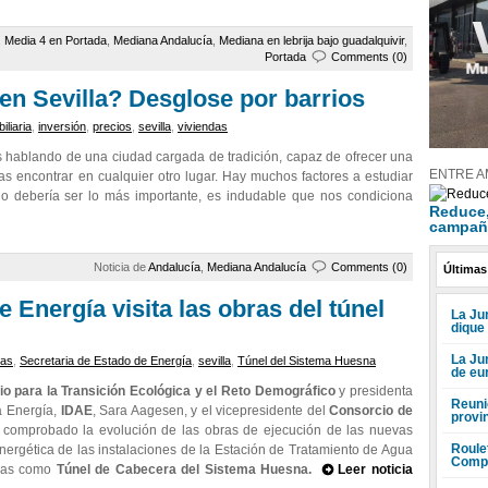
,
Media 4 en Portada
,
Mediana Andalucía
,
Mediana en lebrija bajo guadalquivir
,
Portada
Comments (0)
en Sevilla? Desglose por barrios
iliaria
,
inversión
,
precios
,
sevilla
,
viviendas
s hablando de una ciudad cargada de tradición, capaz de ofrecer una
ENTRE A
as encontrar en cualquier otro lugar. Hay muchos factores a estudiar
 no debería ser lo más importante, es indudable que nos condiciona
Reduce, 
campañ
Noticia de
Andalucía
,
Mediana Andalucía
Comments (0)
Últimas
 Energía visita las obras del túnel
La Jun
dique
La Ju
ras
,
Secretaria de Estado de Energía
,
sevilla
,
Túnel del Sistema Huesna
de eu
io para la Transición Ecológica y el Reto Demográfico
y presidenta
Reuni
a Energía,
IDAE
, Sara Aagesen, y el vicepresidente del
Consorcio de
provi
an comprobado la evolución de las obras de ejecución de las nuevas
Roule
energética de las instalaciones de la Estación de Tratamiento de Agua
Compr
idas como
Túnel de Cabecera del Sistema Huesna.
Leer noticia