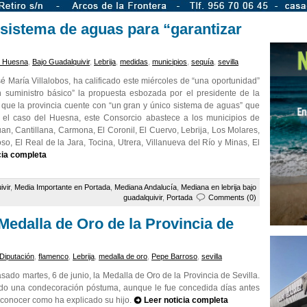
sistema de aguas para “garantizar
l Huesna
,
Bajo Guadalquivir
,
Lebrija
,
medidas
,
municipios
,
sequía
,
sevilla
é María Villalobos, ha calificado este miércoles de “una oportunidad”
n suministro básico” la propuesta esbozada por el presidente de la
que la provincia cuente con “un gran y único sistema de aguas” que
 el caso del Huesna, este Consorcio abastece a los municipios de
n, Cantillana, Carmona, El Coronil, El Cuervo, Lebrija, Los Molares,
so, El Real de la Jara, Tocina, Utrera, Villanueva del Río y Minas, El
cia completa
ivir
,
Media Importante en Portada
,
Mediana Andalucía
,
Mediana en lebrija bajo
guadalquivir
,
Portada
Comments (0)
Medalla de Oro de la Provincia de
Diputación
,
flamenco
,
Lebrija
,
medalla de oro
,
Pepe Barroso
,
sevilla
sado martes, 6 de junio, la Medalla de Oro de la Provincia de Sevilla.
ido una condecoración póstuma, aunque le fue concedida días antes
o conocer como ha explicado su hijo.
Leer noticia completa