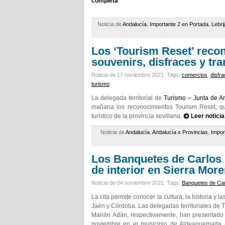
completa
Noticia de
Andalucía
,
Importante 2 en Portada
,
Lebri
Los ‘Tourism Reset’ reco
souvenirs, disfraces y tra
Noticia de 17 noviembre 2021.
Tags:
comercios
,
disfr
turismo
La delegada territorial de
Turismo – Junta de A
mañana los reconocimientos Tourism Reset, qu
turístico de la provincia sevillana.
Leer notici
Noticia de
Andalucía
,
Andalucía x Provincias
,
Impor
Los Banquetes de Carlos I
de interior en Sierra Mor
Noticia de 04 noviembre 2021.
Tags:
Banquetes de Carl
La cita permite conocer la cultura, la historia y
Jaén y Córdoba. Las delegadas territoriales de 
Marián Adán, respectivamente, han presentado 
noviembre en el municipio de Aldeaquemada (Jaé