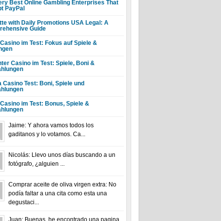
ery Best Online Gambling Enterprises That
t PayPal
tte with Daily Promotions USA Legal: A
ehensive Guide
 Casino im Test: Fokus auf Spiele &
ngen
ter Casino im Test: Spiele, Boni &
hlungen
a Casino Test: Boni, Spiele und
hlungen
 Casino im Test: Bonus, Spiele &
hlungen
Jaime: Y ahora vamos todos los
gaditanos y lo votamos. Ca...
Nicolás: Llevo unos días buscando a un
fotógrafo, ¿alguien ...
Comprar aceite de oliva virgen extra: No
podía faltar a una cita como esta una
degustaci...
Juan: Buenas, he encontrado una pagina