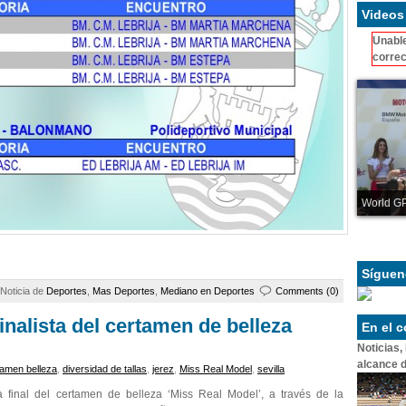
Videos
Unable
correc
World GP
Síguen
Noticia de
Deportes
,
Mas Deportes
,
Mediano en Deportes
Comments (0)
inalista del certamen de belleza
En el 
Noticias,
alcance d
tamen belleza
,
diversidad de tallas
,
jerez
,
Miss Real Model
,
sevilla
a final del certamen de belleza ‘Miss Real Model’, a través de la