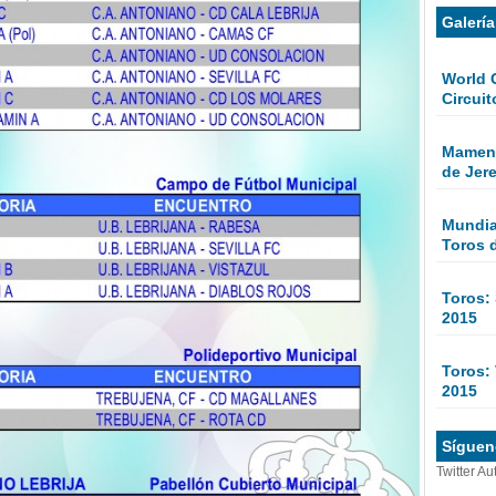
Galerí
World 
Circuit
Mamen 
de Jer
Mundial
Toros 
Toros:
2015
Toros: 
2015
Sígueno
Twitter Au