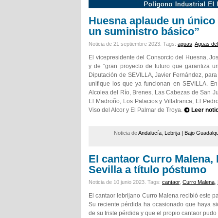
Huesna aplaude un único 
un suministro básico”
Noticia de 21 septiembre 2023.
Tags:
aguas
,
Aguas de
El vicepresidente del Consorcio del Huesna, Jos
y de “gran proyecto de futuro que garantiza u
Diputación de SEVILLA, Javier Fernández, para 
unifique los que ya funcionan en SEVILLA. En
Alcolea del Río, Brenes, Las Cabezas de San Jua
El Madroño, Los Palacios y Villafranca, El Pedro
Viso del Alcor y El Palmar de Troya.
Leer noti
Noticia de
Andalucía
,
Lebrija | Bajo Guadalqu
El cantaor Curro Malena, 
Sevilla a título póstumo
Noticia de 10 junio 2023.
Tags:
cantaor
,
Curro Malena
,
El cantaor lebrijano Curro Malena recibió este pa
Su reciente pérdida ha ocasionado que haya s
de su triste pérdida y que el propio cantaor pud