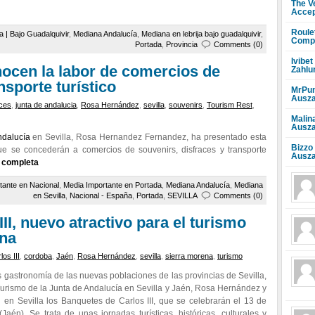
The V
Accep
Roule
ja | Bajo Guadalquivir
,
Mediana Andalucía
,
Mediana en lebrija bajo guadalquivir
,
Compr
Portada
,
Provincia
Comments (0)
Ivibet
nocen la labor de comercios de
Zahlu
nsporte turístico
MrPun
Ausza
aces
,
junta de andalucia
,
Rosa Hernández
,
sevilla
,
souvenirs
,
Tourism Rest
,
Malin
Ausza
ndalucía
en Sevilla, Rosa Hernandez Fernandez, ha presentado esta
Bizzo
e se concederán a comercios de souvenirs, disfraces y transporte
Ausza
a completa
tante en Nacional
,
Media Importante en Portada
,
Mediana Andalucía
,
Mediana
en Sevilla
,
Nacional - España
,
Portada
,
SEVILLA
Comments (0)
II, nuevo atractivo para el turismo
ena
os III
,
cordoba
,
Jaén
,
Rosa Hernández
,
sevilla
,
sierra morena
,
turismo
 las gastronomía de las nuevas poblaciones de las provincias de Sevilla,
Turismo de la Junta de Andalucía en Sevilla y Jaén, Rosa Hernández y
en Sevilla los Banquetes de Carlos III, que se celebrarán el 13 de
n). Se trata de unas jornadas turísticas, históricas, culturales y