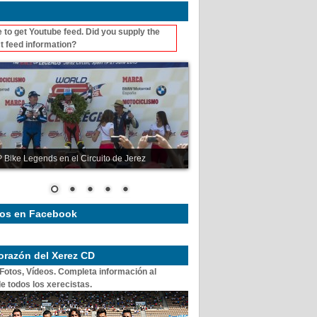
 to get Youtube feed. Did you supply the
t feed information?
 Bike Legends en el Circuito de Jerez
os en Facebook
corazón del Xerez CD
 Fotos, Vídeos. Completa información al
e todos los xerecistas.