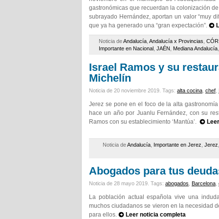
gastronómicas que recuerdan la colonización de
subrayado Hernández, aportan un valor “muy dif
que ya ha generado una “gran expectación”.
L
Noticia de
Andalucía
,
Andalucía x Provincias
,
CÓR
Importante en Nacional
,
JAÉN
,
Mediana Andalucía
Israel Ramos y su restaur
Michelín
Noticia de 20 noviembre 2019.
Tags:
alta cocina
,
chef
,
Jerez se pone en el foco de la alta gastronomía
hace un año por Juanlu Fernández, con su rest
Ramos con su establecimiento ‘Mantúa’.
Leer
Noticia de
Andalucía
,
Importante en Jerez
,
Jerez
Abogados para tus deudas
Noticia de 28 mayo 2019.
Tags:
abogados
,
Barcelona
,
La población actual española vive una induda
muchos ciudadanos se vieron en la necesidad d
para ellos.
Leer noticia completa