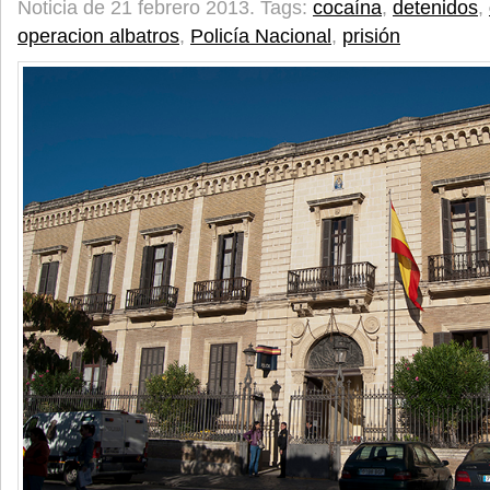
Noticia de 21 febrero 2013.
Tags:
cocaína
,
detenidos
,
operacion albatros
,
Policía Nacional
,
prisión