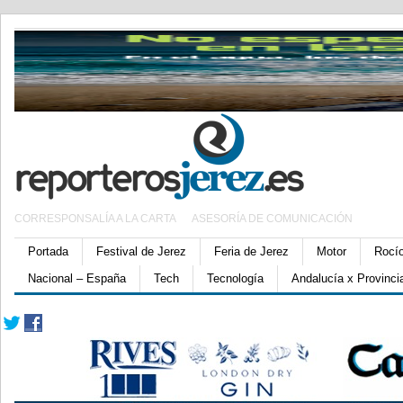
CORRESPONSALÍA A LA CARTA
ASESORÍA DE COMUNICACIÓN
Portada
Festival de Jerez
Feria de Jerez
Motor
Rocí
Nacional – España
Tech
Tecnología
Andalucía x Provinci