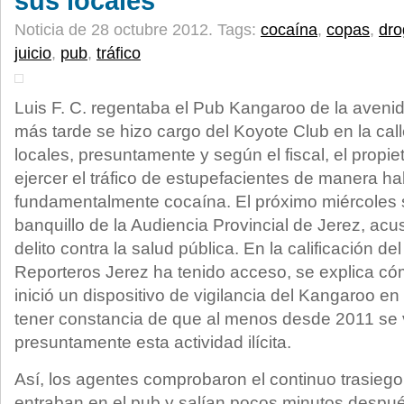
sus locales
Noticia de 28 octubre 2012.
Tags:
cocaína
,
copas
,
dro
juicio
,
pub
,
tráfico
Luis F. C. regentaba el Pub Kangaroo de la aveni
más tarde se hizo cargo del Koyote Club en la ca
locales, presuntamente y según el fiscal, el propie
ejercer el tráfico de estupefacientes de manera ha
fundamentalmente cocaína. El próximo miércoles s
banquillo de la Audiencia Provincial de Jerez, ac
delito contra la salud pública. En la calificación del
Reporteros Jerez ha tenido acceso, se explica cóm
inició un dispositivo de vigilancia del Kangaroo en
tener constancia de que al menos desde 2011 se 
presuntamente esta actividad ilícita.
Así, los agentes comprobaron el continuo trasieg
entraban en el pub y salían pocos minutos despué