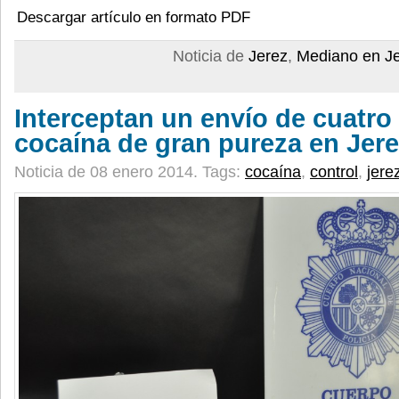
Descargar artículo en formato PDF
Noticia de
Jerez
,
Mediano en J
Interceptan un envío de cuatro 
cocaína de gran pureza en Jer
Noticia de 08 enero 2014.
Tags:
cocaína
,
control
,
jere