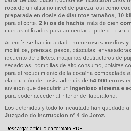
canal de distribución, donde se incautaron unos
t
roca
de un altísimo nivel de pureza, así como
coc
preparada en dosis de distintos tamaños
,
10 k
para el corte,
2 kilos de hachís,
más de
cien com
marcas utilizados para aumentar la potencia sexua
Además se han incautado
numerosos medios y 
molinillos, prensas, pesos, básculas, envasadora
recuento de billetes, máquinas destructoras de pap
secadoras, bombillas de alto consumo, bolsitas co
para el recubrimiento de la cocaína compactada 
elaboración de dosis, además de
54.000 euros en
tuvieron que descubrir un
ingenioso sistema ele
para poder acceder al interior del laboratorio.
Los detenidos y todo lo incautado han quedado a di
Juzgado de Instrucción nº 4 de Jerez.
Descargar artículo en formato PDF