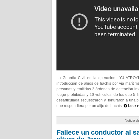
La Guardia Civil en la operación “CUATROYM
introducción de alijos de hachís por vía marítim
personas y emitidas 3 órdenes de detención int
fuego prohibidas y 10 vehículos, de los que 5 
desarticulada secuestraron y torturaron a una
que respondiera por un alijo de hachís.
Leer 
Noticia d
Fallece un conductor al sal