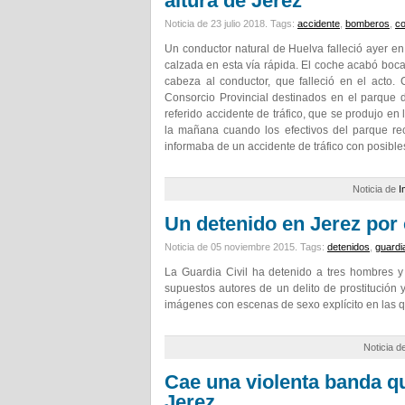
altura de Jerez
Noticia de 23 julio 2018.
Tags:
accidente
,
bomberos
,
c
Un conductor natural de Huelva falleció ayer en
calzada en esta vía rápida. El coche acabó boca
cabeza al conductor, que falleció en el acto
Consorcio Provincial destinados en el parque d
referido accidente de tráfico, que se produjo en
la mañana cuando los efectivos del parque re
informaba de un accidente de tráfico con posibl
Noticia de
I
Un detenido en Jerez por 
Noticia de 05 noviembre 2015.
Tags:
detenidos
,
guardia
La Guardia Civil ha detenido a tres hombres 
supuestos autores de un delito de prostitución
imágenes con escenas de sexo explícito en las
Noticia d
Cae una violenta banda q
Jerez