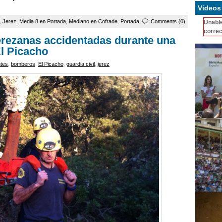
Videos
,
Jerez
,
Media 8 en Portada
,
Mediano en Cofrade
,
Portada
Comments (0)
Unable
correc
erezanas accidentadas durante una
El Picacho
tes
,
bomberos
,
El Picacho
,
guardia civil
,
jerez