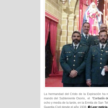
La hermandad del Cristo de la Expiración ha r
mando del Subteniente Osorio, el
’Corbatín de
ocho y media de la tarde, en la Ermita de San T
Guardia Civil desde el año 1938.
Leer notici