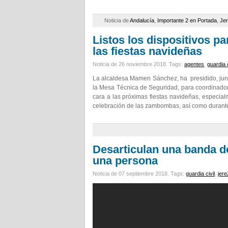
Noticia de
Andalucía
,
Importante 2 en Portada
,
Je
Listos los dispositivos pa
las fiestas navideñas
Noticia de 26 noviembre 2018.
Tags:
agentes
,
guardia c
La alcaldesa Mamen Sánchez, ha presidido, junt
la Mesa Técnica de Seguridad, para coordinador 
cara a las próximas fiestas navideñas, especia
celebración de las zambombas, así como durante
Desarticulan una banda de
una persona
Noticia de 07 septiembre 2018.
Tags:
guardia civil
,
jere