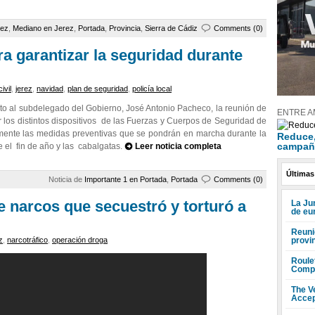
rez
,
Mediano en Jerez
,
Portada
,
Provincia
,
Sierra de Cádiz
Comments (0)
ra garantizar la seguridad durante
ivil
,
jerez
,
navidad
,
plan de seguridad
,
policía local
o al subdelegado del Gobierno, José Antonio Pacheco, la reunión de
ENTRE A
los distintos dispositivos de las Fuerzas y Cuerpos de Seguridad de
lmente las medidas preventivas que se pondrán en marcha durante la
Reduce, 
campañ
 el fin de año y las cabalgatas.
Leer noticia completa
Últimas
Noticia de
Importante 1 en Portada
,
Portada
Comments (0)
 narcos que secuestró y torturó a
La Ju
de eu
Reuni
provi
z
,
narcotráfico
,
operación droga
Roule
Compr
The V
Accep