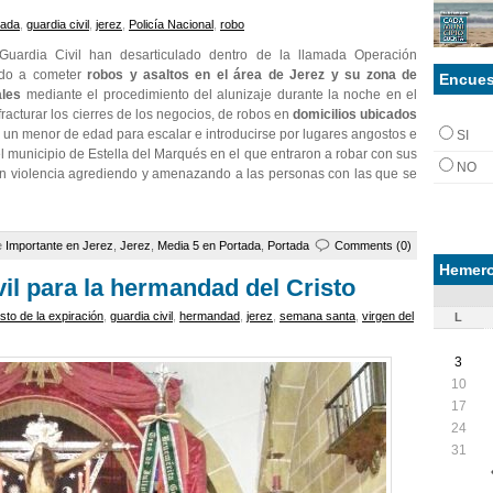
lada
,
guardia civil
,
jerez
,
Policía Nacional
,
robo
Guardia Civil han desarticulado dentro de la llamada Operación
ado a cometer
robos y asaltos en el área de Jerez y su zona de
Encues
ales
mediante el procedimiento del alunizaje durante la noche en el
acturar los cierres de los negocios, de robos en
domicilios ubicados
a un menor de edad para escalar e introducirse por lugares angostos e
SI
l municipio de Estella del Marqués en el que entraron a robar con sus
NO
con violencia agrediendo y amenazando a las personas con las que se
e
Importante en Jerez
,
Jerez
,
Media 5 en Portada
,
Portada
Comments (0)
Hemero
vil para la hermandad del Cristo
isto de la expiración
,
guardia civil
,
hermandad
,
jerez
,
semana santa
,
virgen del
L
3
10
17
24
31