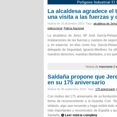
La alcaldesa agradece el 
una visita a las fuerzas 
Noticia de 25 diciembre 2025.
Tags:
alcaldesa de Jere
policía local
,
Policía Nacional
La alcaldesa de Jerez, Mª José García-Pelayo
instalaciones de las fuerzas y cuerpos de segur
y, en especial, en días como hoy. García-Pela
delegado de Seguridad, Ignacio Martínez, ha af
nuestros derechos, nuestras libertades, a los q
Noticia de
Importante 2 
Saldaña propone que Jere
en su 175 aniversario
Noticia de 09 septiembre 2019.
Tags:
175 aniversario
,
Con motivo del 175 aniversario de su fundació
forma de reconocimiento a la Guardia Civil. “
símbolo, algo que recuerde y haga visible todo e
más importantes y reconocidos de España y qu
Saldaña.
Leer noticia completa