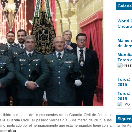
Galerí
World 
Circuit
Mamen 
de Jer
Mundial
Toros 
Toros:
2015
Toros: 
2015
ecibido por parte de componentes de la Guardia Civil de Jerez, al
Sígueno
 la Guardia Civil’
el pasado viernes día 6 de marzo de 2015 a las
Twitter Au
elmo, motivado por el hermanamiento que esta hermandad tiene con la
a completa