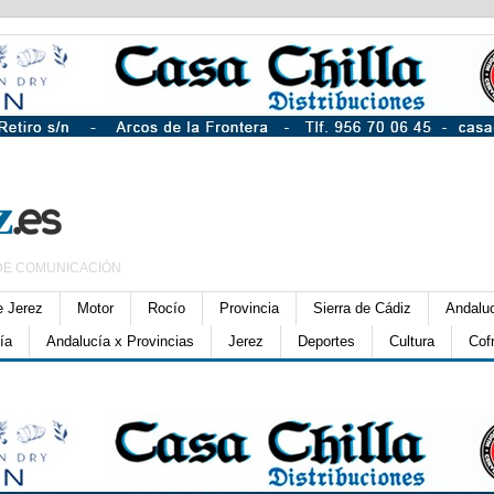
DE COMUNICACIÓN
e Jerez
Motor
Rocío
Provincia
Sierra de Cádiz
Andalu
ía
Andalucía x Provincias
Jerez
Deportes
Cultura
Cof