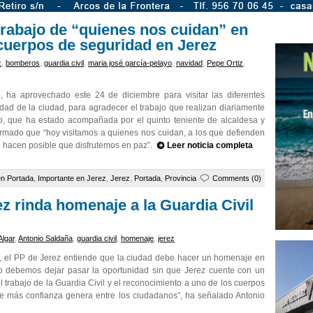
trabajo de “quienes nos cuidan” en
y cuerpos de seguridad en Jerez
z
,
bomberos
,
guardia civil
,
maria josé garcía-pelayo
,
navidad
,
Pepe Ortiz
,
, ha aprovechado este 24 de diciembre para visitar las diferentes
idad de la ciudad, para agradecer el trabajo que realizan diariamente
yo, que ha estado acompañada por el quinto teniente de alcaldesa y
irmado que “hoy visitamos a quienes nos cuidan, a los que defienden
ue hacen posible que disfrutemos en paz”.
Leer noticia completa
en Portada
,
Importante en Jerez
,
Jerez
,
Portada
,
Provincia
Comments (0)
z rinda homenaje a la Guardia Civil
Algar
,
Antonio Saldaña
,
guardia civil
,
homenaje
,
jerez
n, el PP de Jerez entiende que la ciudad debe hacer un homenaje en
No debemos dejar pasar la oportunidad sin que Jerez cuente con un
l trabajo de la Guardia Civil y el reconocimiento a uno de los cuerpos
e más confianza genera entre los ciudadanos”, ha señalado Antonio