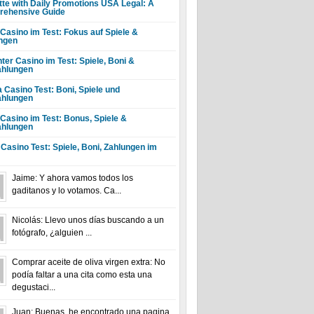
tte with Daily Promotions USA Legal: A
ehensive Guide
 Casino im Test: Fokus auf Spiele &
ngen
ter Casino im Test: Spiele, Boni &
hlungen
a Casino Test: Boni, Spiele und
hlungen
 Casino im Test: Bonus, Spiele &
hlungen
 Casino Test: Spiele, Boni, Zahlungen im
Jaime: Y ahora vamos todos los
gaditanos y lo votamos. Ca...
Nicolás: Llevo unos días buscando a un
fotógrafo, ¿alguien ...
Comprar aceite de oliva virgen extra: No
podía faltar a una cita como esta una
degustaci...
Juan: Buenas, he encontrado una pagina