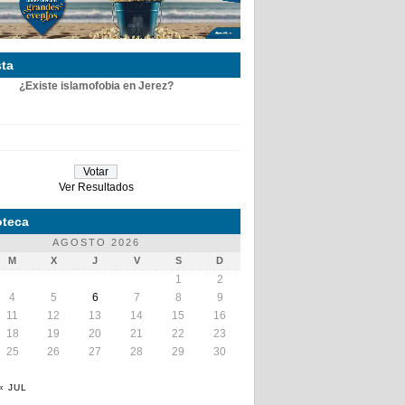
ta
¿Existe islamofobia en Jerez?
Ver Resultados
teca
AGOSTO 2026
M
X
J
V
S
D
1
2
4
5
6
7
8
9
11
12
13
14
15
16
18
19
20
21
22
23
25
26
27
28
29
30
« JUL