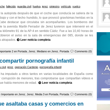
oche
,
fallecido
,
guardia civil
,
huelva
,
jerez
,
siniestro
,
vehículo
,
vuelco
 la autopista después de que el coche que conducía se saliera de la
bajo y con el techo hundido, lo que provocó gravísimas heridas en la
. Cabe destacar que circulaba sin acompañantes. Los bomberos del
e la avenida Martín Ferrador de Jerez tuvieron que intervenir en el
 la kilómetro 91 de la AP-4 en sentido Cádiz. Fue a las 10,40 horas de
cibieron el aviso en la sala de emergencias del 085, donde se les
es atrapados.
Leer noticia completa
mportante 2 en Portada
,
Jerez
,
Mediano en Jerez
,
Portada
Comments (0)
compartir pornografía infantil
 civil
,
jerez
,
operación Cardenio
,
pornografía infantil
y ha imputado a otros tantos en varias localidades de España como
 y corrupción de menores, tras comprobarse que compartían vídeos e
 que había menores de edad.
Leer noticia completa
e
Importante en Jerez
,
Jerez
,
Media 3 en Portada
,
Portada
Comments (0)
ue asaltaba casas y comercios en