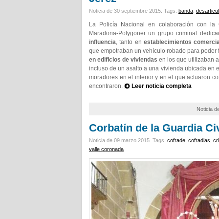
Noticia de 30 septiembre 2015.
Tags:
banda
,
desarticu
La
Policía Nacional en colaboración con la 
Maradona-Polygoner un grupo criminal dedic
influencia
, tanto en
establecimientos comerci
que empotraban un vehículo robado para poder fr
en edificios de viviendas
en los que utilizaban 
incluso de un asalto a una vivienda ubicada en e
moradores en el interior y en el que actuaron 
encontraron.
Leer noticia completa
Noticia d
Corbatín de la Guardia Ci
Noticia de 09 marzo 2015.
Tags:
cofrade
,
cofradias
,
cr
valle coronada