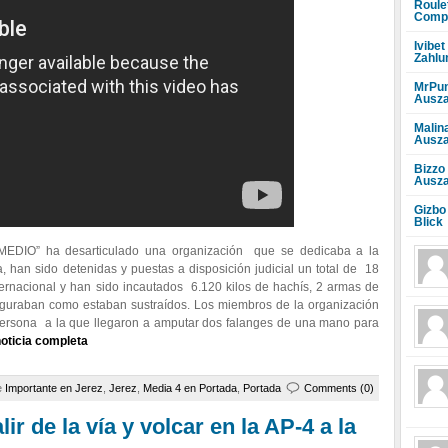
Roule
Compr
Ivibet
Zahlu
MrPun
Ausza
Malin
Ausza
Bizzo
Ausza
Gizbo
Blick
EDIO” ha desarticulado una organización que se dedicaba a la
a, han sido detenidas y puestas a disposición judicial un total de 18
ernacional y han sido incautados 6.120 kilos de hachís, 2 armas de
figuraban como estaban sustraídos. Los miembros de la organización
 persona a la que llegaron a amputar dos falanges de una mano para
noticia completa
e
Importante en Jerez
,
Jerez
,
Media 4 en Portada
,
Portada
Comments (0)
ir de la vía y volcar en la AP-4 a la