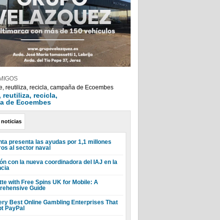
MIGOS
reutiliza, recicla,
a de Ecoembes
 noticias
nta presenta las ayudas por 1,1 millones
ros al sector naval
ón con la nueva coordinadora del IAJ en la
ncia
tte with Free Spins UK for Mobile: A
ehensive Guide
ery Best Online Gambling Enterprises That
t PayPal