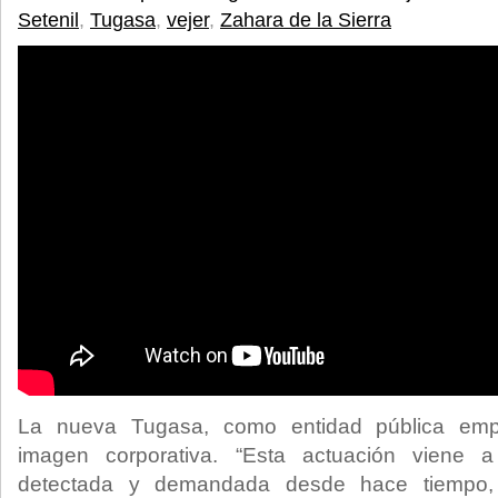
Setenil
,
Tugasa
,
vejer
,
Zahara de la Sierra
La nueva Tugasa, como entidad pública empr
imagen corporativa. “Esta actuación viene 
detectada y demandada desde hace tiempo,