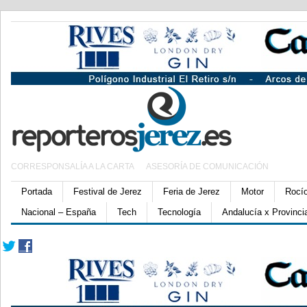
CORRESPONSALÍA A LA CARTA
ASESORÍA DE COMUNICACIÓN
Portada
Festival de Jerez
Feria de Jerez
Motor
Rocí
Nacional – España
Tech
Tecnología
Andalucía x Provinci