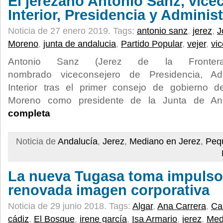
El jerezano Antonio Sanz, vice
Interior, Presidencia y Adminis
Noticia de 27 enero 2019.
Tags:
antonio sanz
,
jerez
,
J
Moreno
,
junta de andalucia
,
Partido Popular
,
vejer
,
vi
Antonio Sanz (Jerez de la Fronte
nombrado viceconsejero de Presidencia, Adm
Interior tras el primer consejo de gobierno 
Moreno como presidente de la Junta de An
completa
Noticia de
Andalucía
,
Jerez
,
Mediano en Jerez
,
Peq
La nueva Tugasa toma impulso
renovada imagen corporativa
Noticia de 29 junio 2018.
Tags:
Algar
,
Ana Carrera
,
Cas
cádiz
,
El Bosque
,
irene garcía
,
Isa Armario
,
jerez
,
Med