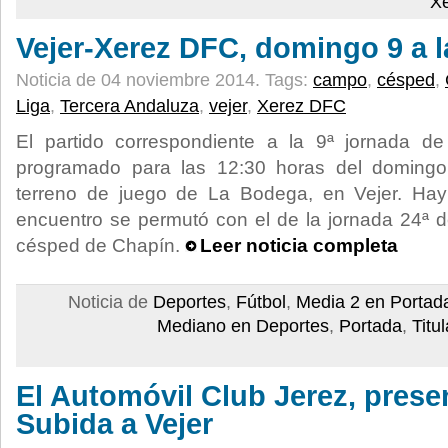
X
Vejer-Xerez DFC, domingo 9 a l
Noticia de 04 noviembre 2014.
Tags:
campo
,
césped
,
Liga
,
Tercera Andaluza
,
vejer
,
Xerez DFC
El partido correspondiente a la 9ª jornada d
programado para las 12:30 horas del doming
terreno de juego de La Bodega, en Vejer. Hay
encuentro se permutó con el de la jornada 24ª d
césped de Chapín.
Leer noticia completa
Noticia de
Deportes
,
Fútbol
,
Media 2 en Portad
Mediano en Deportes
,
Portada
,
Titu
El Automóvil Club Jerez, presen
Subida a Vejer