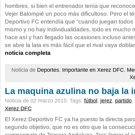
hombres, si bien el entrenador tenía que reconoc
Vejer Balompié un poco más dificultoso. Pero el t
Deportivo FC entendía que “cuando juegan todos lo
mismo y no hay individualidades, todo es mucho má
hace así y han llegado las ocasiones incluso ante
se abre la lata es más fácil que el rival vaya doblan
noticia completa
Noticia de
Deportes
,
Importante en Xerez DFC
,
Med
X
La maquina azulina no baja la 
Noticia de 02 marzo 2015.
Tags:
fútbol
,
jerez
,
partido
,
Xerez DFC
El Xerez Deportivo FC ya ha puesto la directa par
segundo objetivo, que no es otro que la consecuc
campeonato de Tercera Andaluza. Tras lograr el sa