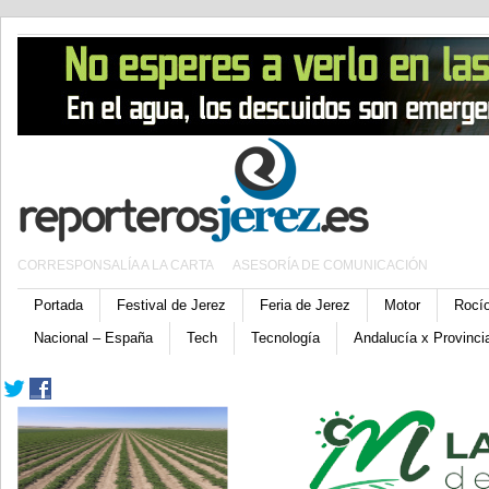
CORRESPONSALÍA A LA CARTA
ASESORÍA DE COMUNICACIÓN
Portada
Festival de Jerez
Feria de Jerez
Motor
Rocí
Nacional – España
Tech
Tecnología
Andalucía x Provinci