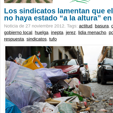
Los sindicatos lamentan que el
no haya estado “a la altura” en 
Noticia de 27 noviembre 2012.
Tags:
actitud
,
basura
,
gobierno local
,
huelga
,
inepta
,
jerez
,
lidia menacho
,
po
respuesta
,
sindicatos
,
tufo