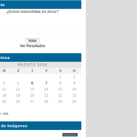
ta
¿Existe islamofobia en Jerez?
Ver Resultados
teca
AGOSTO 2026
M
X
J
V
S
D
1
2
4
5
6
7
8
9
11
12
13
14
15
16
18
19
20
21
22
23
25
26
27
28
29
30
« JUL
a de Imágenes