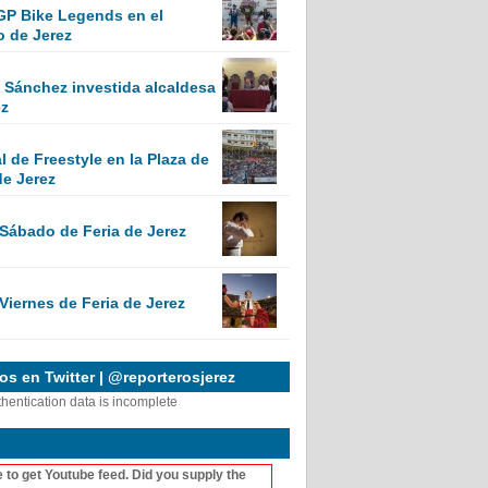
GP Bike Legends en el
o de Jerez
Sánchez investida alcaldesa
ez
 de Freestyle en la Plaza de
de Jerez
 Sábado de Feria de Jerez
Viernes de Feria de Jerez
s en Twitter | @reporterosjerez
thentication data is incomplete
 to get Youtube feed. Did you supply the