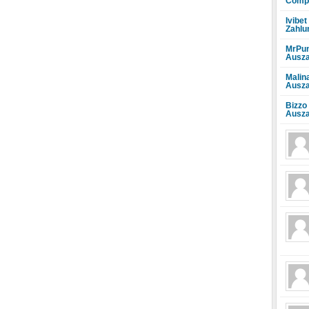
Compr
Ivibet
Zahlu
MrPun
Ausza
Malin
Ausza
Bizzo
Ausza