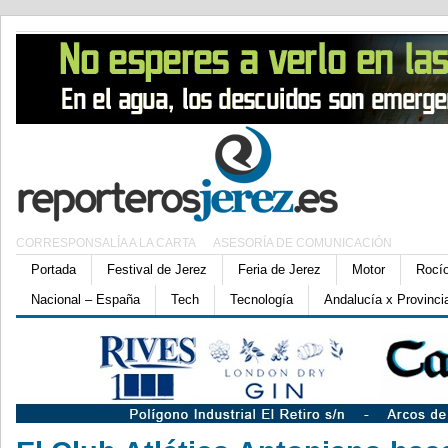
CORRESPONSALÍA A LA CARTA
ASESORÍA DE COMUNICACIÓN
Portada
Festival de Jerez
Feria de Jerez
Motor
Rocí
Nacional – España
Tech
Tecnología
Andalucía x Provinci