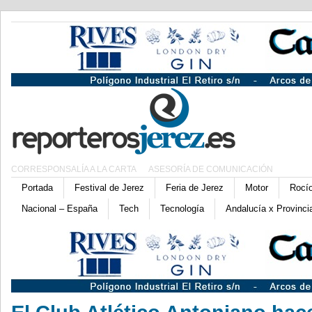
CORRESPONSALÍA A LA CARTA
ASESORÍA DE COMUNICACIÓN
Portada
Festival de Jerez
Feria de Jerez
Motor
Rocí
Nacional – España
Tech
Tecnología
Andalucía x Provinci