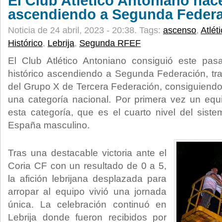
El Club Atlético Antoniano hace
ascendiendo a Segunda Feder
Noticia de 24 abril, 2023 - 20:38.
Tags:
ascenso
,
Atlét
Histórico
,
Lebrija
,
Segunda RFEF
El Club Atlético Antoniano consiguió este pas
histórico ascendiendo a Segunda Federación, t
del Grupo X de Tercera Federación, consiguiendo 
una categoría nacional. Por primera vez un equ
esta categoría, que es el cuarto nivel del siste
España masculino.
Tras una destacable victoria ante el
Coria CF con un resultado de 0 a 5,
la afición lebrijana desplazada para
arropar al equipo vivió una jornada
única. La celebración continuó en
Lebrija donde fueron recibidos por