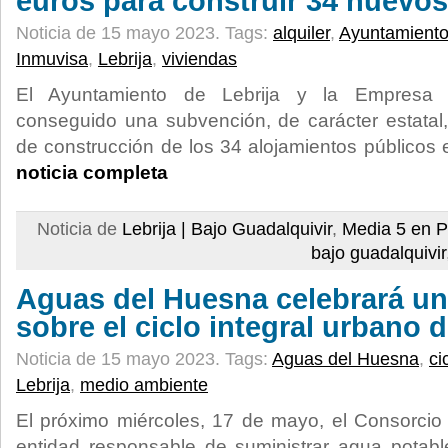
euros para construir 34 nuevos
Noticia de 15 mayo 2023.
Tags:
alquiler
,
Ayuntamient
Inmuvisa
,
Lebrija
,
viviendas
El Ayuntamiento de Lebrija y la Empresa 
conseguido una subvención, de carácter estatal,
de construcción de los 34 alojamientos públicos e
noticia completa
Noticia de
Lebrija | Bajo Guadalquivir
,
Media 5 en P
bajo guadalquivir
Aguas del Huesna celebrará un 
sobre el ciclo integral urbano 
Noticia de 15 mayo 2023.
Tags:
Aguas del Huesna
,
ci
Lebrija
,
medio ambiente
El próximo miércoles, 17 de mayo, el Consorci
entidad responsable de suministrar agua potabl