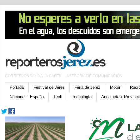
CORRESPONSALÍA A LA CARTA
ASESORÍA DE COMUNICACIÓN
Portada
Festival de Jerez
Feria de Jerez
Motor
Rocí
Nacional – España
Tech
Tecnología
Andalucía x Provinci