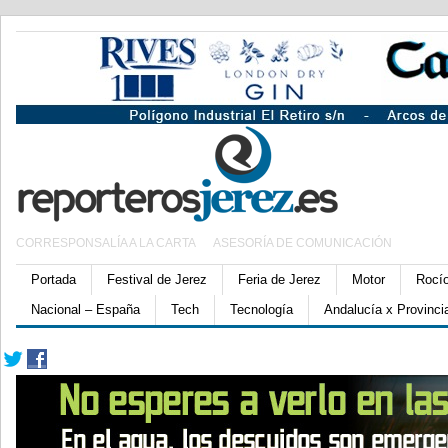
CORRESPONSALÍA A LA CARTA
ASESORÍA DE COMUNICACIÓN
Portada
Festival de Jerez
Feria de Jerez
Motor
Rocí
Nacional – España
Tech
Tecnología
Andalucía x Provinci