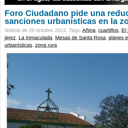
Foro Ciudadano pide una reduc
sanciones urbanísticas en la zo
Noticia de 20 octubre 2012.
Tags:
Añina
,
cuartillos
,
El 
jerez
,
La Inmaculada
,
Mesas de Santa Rosa
,
planes e
urbanísticas
,
zona rura