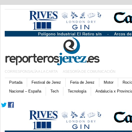
CORRESPONSALÍA A LA CARTA
ASESORÍA DE COMUNICACIÓN
Portada
Festival de Jerez
Feria de Jerez
Motor
Rocí
Nacional – España
Tech
Tecnología
Andalucía x Provinci