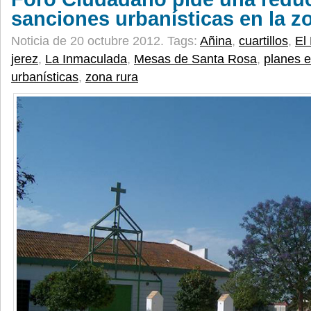
sanciones urbanísticas en la zo
Noticia de 20 octubre 2012.
Tags:
Añina
,
cuartillos
,
El 
jerez
,
La Inmaculada
,
Mesas de Santa Rosa
,
planes e
urbanísticas
,
zona rura