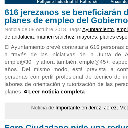
616 jerezanos se beneficiarán 
planes de empleo del Gobierno
Noticia de 09 octubre 2018.
Tags:
Ayuntamiento
,
empl
de andalucia
,
mamen sánchez
,
mayores
,
planes espe
El Ayuntamiento prevé contratar a 616 personas
a través de las iniciativas de la Junta de 
emple@30+ y ahora también, emple@45+, especí
años. Del mismo modo, está prevista la cont
personas con perfil profesional de técnico de in
labores de orientación y tutorización de las pers
planes.
Leer noticia completa
Noticia de
Importante en Jerez
,
Jerez
,
Med
Foro Ciudadano pide una reduc