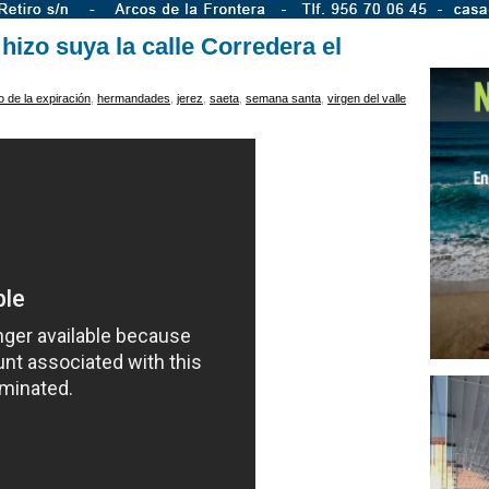
 hizo suya la calle Corredera el
to de la expiración
,
hermandades
,
jerez
,
saeta
,
semana santa
,
virgen del valle