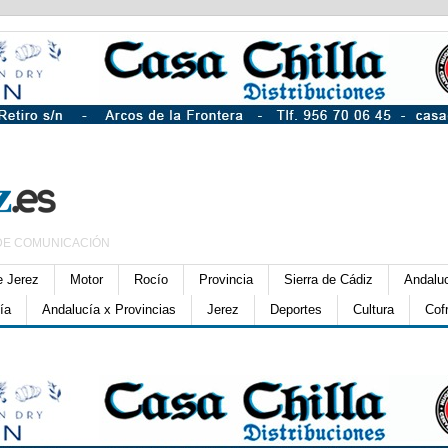
DE COMUNICACIÓN
e Jerez
Motor
Rocío
Provincia
Sierra de Cádiz
Andalu
ía
Andalucía x Provincias
Jerez
Deportes
Cultura
Cof