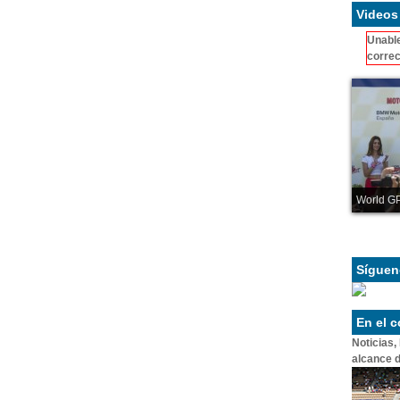
Videos
Unable
correc
World GP
Síguen
En el 
Noticias,
alcance d