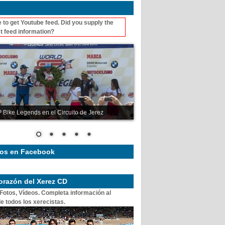
 to get Youtube feed. Did you supply the
t feed information?
 Bike Legends en el Circuito de Jerez
os en Facebook
corazón del Xerez CD
 Fotos, Vídeos. Completa información al
e todos los xerecistas.