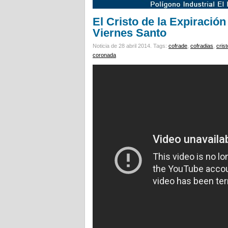
El Cristo de la Expiración
Viernes Santo
Noticia de 28 abril 2014.
Tags:
cofrade
,
cofradias
,
cris
coronada