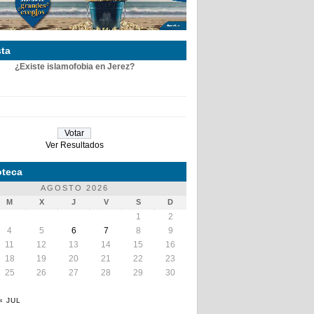
ta
¿Existe islamofobia en Jerez?
Ver Resultados
teca
AGOSTO 2026
M
X
J
V
S
D
1
2
4
5
6
7
8
9
11
12
13
14
15
16
18
19
20
21
22
23
25
26
27
28
29
30
« JUL