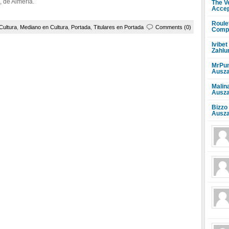
 de Almería.
The V
Accep
Roule
Cultura
,
Mediano en Cultura
,
Portada
,
Titulares en Portada
Comments (0)
Compr
Ivibet
Zahlu
MrPun
Ausza
Malin
Ausza
Bizzo
Ausza