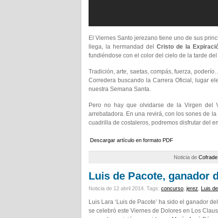
El Viernes Santo jerezano tiene uno de sus princ
llega, la hermandad del
Cristo de la Expiraci
fundiéndose con el color del cielo de la tarde d
Tradición, arte, saetas, compás, fuerza, poderío
Corredera buscando la Carrera Oficial, lugar e
nuestra Semana Santa.
Pero no hay que olvidarse de la Virgen del 
arrebatadora. En una revirá, con los sones de 
cuadrilla de costaleros, podremos disfrutar del 
Descargar artículo en formato PDF
Noticia de
Cofrade
Luis de Pacote, ganador 
Noticia de 12 abril 2014.
Tags:
concurso
,
jerez
,
Luis d
Luis Lara ‘Luis de Pacote’ ha sido el ganador d
se celebró este Viernes de Dolores en Los Clau