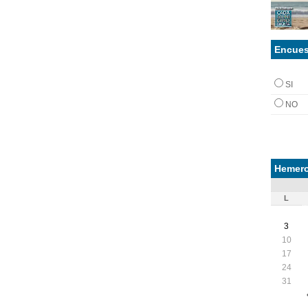
Encues
SI
NO
Hemero
L
3
10
17
24
31