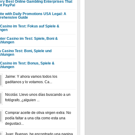
ery Best Online Gambling Enterprises That
t PayPal
tte with Daily Promotions USA Legal: A
ehensive Guide
 Casino im Test: Fokus auf Spiele &
ngen
ter Casino im Test: Spiele, Boni &
hlungen
a Casino Test: Boni, Spiele und
hlungen
 Casino im Test: Bonus, Spiele &
hlungen
Jaime: Y ahora vamos todos los
gaditanos y lo votamos. Ca...
Nicolás: Llevo unos días buscando a un
fotógrafo, ¿alguien ...
Comprar aceite de oliva virgen extra: No
podía faltar a una cita como esta una
degustaci...
Juan: Buenas, he encontrado una pagina