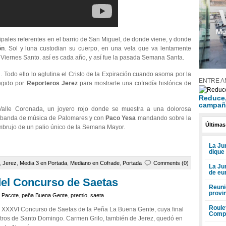
ipales referentes en el barrio de San Miguel, de donde viene, y donde
ón
. Sol y luna custodian su cuerpo, en una vela que va lentamente
el Viernes Santo. así es cada año, y así fue la pasada Semana Santa.
… Todo ello lo aglutina el Cristo de la Expiración cuando asoma por la
ENTRE A
legido por
Reporteros Jerez
para mostrarte una cofradía histórica de
Reduce, 
campañ
Valle Coronada, un joyero rojo donde se muestra a una dolorosa
la banda de música de Palomares y con
Paco Yesa
mandando sobre la
Últimas
embrujo de un palio único de la Semana Mayor.
La Jun
dique
,
Jerez
,
Media 3 en Portada
,
Mediano en Cofrade
,
Portada
Comments (0)
La Ju
de eu
del Concurso de Saetas
Reuni
provi
e Pacote
,
peña Buena Gente
,
premio
,
saeta
Roule
el XXXVI Concurso de Saetas de la Peña La Buena Gente, cuya final
Compr
stros de Santo Domingo. Carmen Grilo, también de Jerez, quedó en