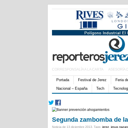
CORRESPONSALÍA A LA CARTA
ASESORÍA 
Portada
Festival de Jerez
Feria d
Nacional – España
Tech
Tecnolog
Segunda zambomba de la
Noticia de 13 diciembre 2013.
Tags:
jerez
,
jesus nazar