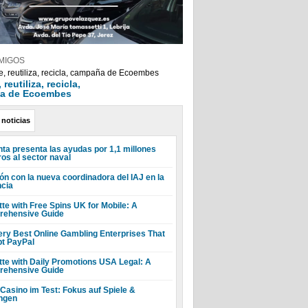
MIGOS
reutiliza, recicla,
a de Ecoembes
 noticias
nta presenta las ayudas por 1,1 millones
ros al sector naval
ón con la nueva coordinadora del IAJ en la
ncia
tte with Free Spins UK for Mobile: A
ehensive Guide
ery Best Online Gambling Enterprises That
t PayPal
tte with Daily Promotions USA Legal: A
ehensive Guide
 Casino im Test: Fokus auf Spiele &
ngen