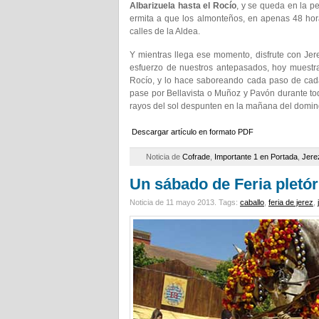
Albarizuela hasta el Rocío
, y se queda en la p
ermita a que los almonteños, en apenas 48 horas
calles de la Aldea.
Y mientras llega ese momento, disfrute con Jer
esfuerzo de nuestros antepasados, hoy muestra 
Rocío, y lo hace saboreando cada paso de cad
pase por Bellavista o Muñoz y Pavón durante to
rayos del sol despunten en la mañana del domi
Descargar artículo en formato PDF
Noticia de
Cofrade
,
Importante 1 en Portada
,
Jere
Un sábado de Feria pletór
Noticia de 11 mayo 2013.
Tags:
caballo
,
feria de jerez
,