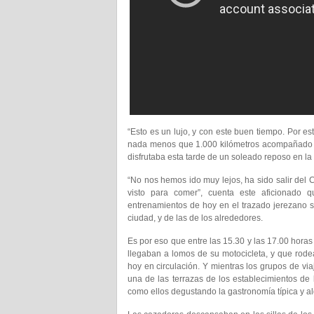
“Esto es un lujo, y con este buen tiempo. Por 
nada menos que 1.000 kilómetros acompañado 
disfrutaba esta tarde de un soleado reposo en la
“No nos hemos ido muy lejos, ha sido salir del Ci
visto para comer”, cuenta este aficionado
entrenamientos de hoy en el trazado jerezano se
ciudad, y de las de los alrededores.
Es por eso que entre las 15.30 y las 17.00 horas
llegaban a lomos de su motocicleta, y que rode
hoy en circulación. Y mientras los grupos de vi
una de las terrazas de los establecimientos de
como ellos degustando la gastronomía típica y a