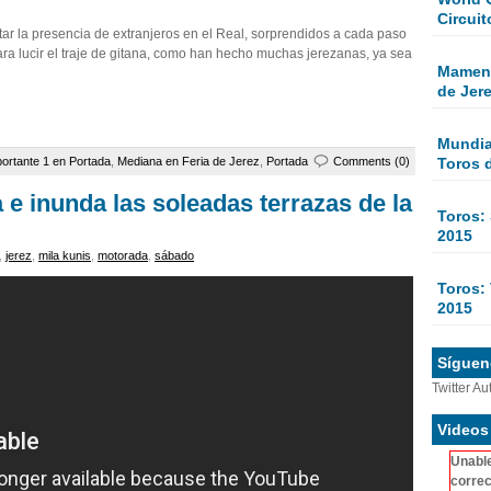
Circuit
otar la presencia de extranjeros en el Real, sorprendidos a cada paso
ra lucir el traje de gitana, como han hecho muchas jerezanas, ya sea
Mamen 
de Jer
Mundial
Toros 
ortante 1 en Portada
,
Mediana en Feria de Jerez
,
Portada
Comments (0)
 e inunda las soleadas terrazas de la
Toros:
2015
,
jerez
,
mila kunis
,
motorada
,
sábado
Toros: 
2015
Sígueno
Twitter Au
Videos
Unable
correc