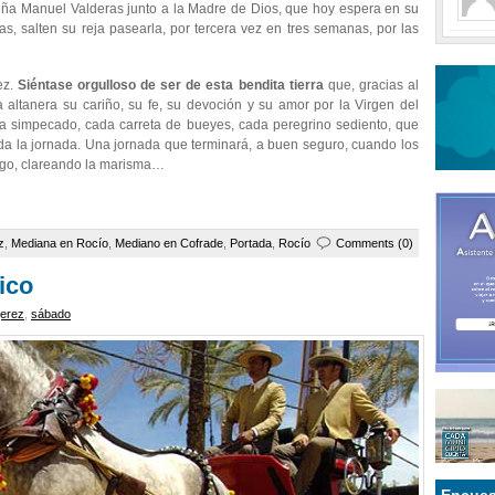
eña Manuel Valderas junto a la Madre de Dios, que hoy espera en su
, salten su reja pasearla, por tercera vez en tres semanas, por las
ez.
Siéntase orgulloso de ser de esta bendita tierra
que, gracias al
altanera su cariño, su fe, su devoción y su amor por la Virgen del
a simpecado, cada carreta de bueyes, cada peregrino sediento, que
da la jornada. Una jornada que terminará, a buen seguro, cuando los
ngo, clareando la marisma…
z
,
Mediana en Rocío
,
Mediano en Cofrade
,
Portada
,
Rocío
Comments (0)
ico
jerez
,
sábado
Encues