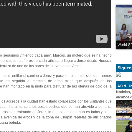
World GP
esto seguimos viniendo cada año”. Marcos, un motero que se ha hecho
de sus compañeros de cada año para llegar a Jerez desde Huesca,
 terraza de uno de los bares de la avenida de Arcos.
Síguen
rcuito, enfilar el camino a Jerez y parar en el primer sitio que hemos
 que ha seguido el ejemplo de otros miles que después de los
En el 
 han montado en la moto para disfrutar de las ofertas de ocio de la
Noticias,
alcance d
 los accesos a la ciudad han estado colapsados por los visitantes que
aban literalmente a los pocos coches que se han atrevido a ponerse
ajeros iban entrando en Jerez, lo que se encontraban es todas y cada
 la avenida de Arcos y de la zona de Chapín repletas de aficionados
lguna bebida.