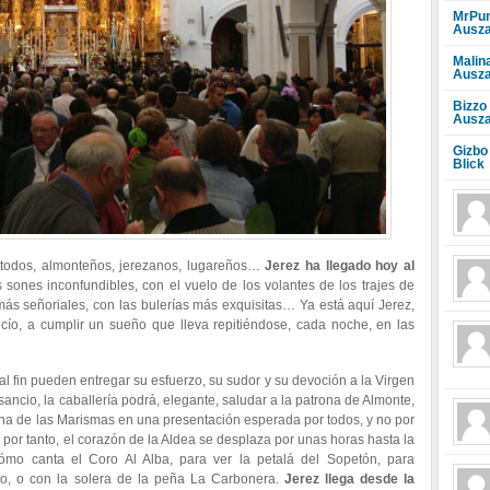
MrPun
Ausza
Malin
Ausza
Bizzo
Ausza
Gizbo
Blick
r todos, almonteños, jerezanos, lugareños…
Jerez ha llegado hoy al
 sones inconfundibles, con el vuelo de los volantes de los trajes de
más señoriales, con las bulerías más exquisitas… Ya está aquí Jerez,
cío, a cumplir un sueño que lleva repitiéndose, cada noche, en las
 al fin pueden entregar su esfuerzo, su sudor y su devoción a la Virgen
ancio, la caballería podrá, elegante, saludar a la patrona de Almonte,
na de las Marismas en una presentación esperada por todos, y no por
 por tanto, el corazón de la Aldea se desplaza por unas horas hasta la
ómo canta el Coro Al Alba, para ver la petalá del Sopetón, para
no, o con la solera de la peña La Carbonera.
Jerez llega desde la