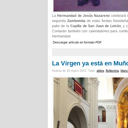
La
Hermandad de Jesús Nazareno
celebrará 
segunda
Zambomba
de estas fiestas Navideñ
patio de la
Capilla de San Juan de Letrán
, y 
Contarán también con calentadores para combat
Hermandad
Descargar artículo en formato PDF
La Virgen ya está en Muñ
Noticia de 18 mayo 2013.
Tags:
aldea
,
Bellavista
,
blan