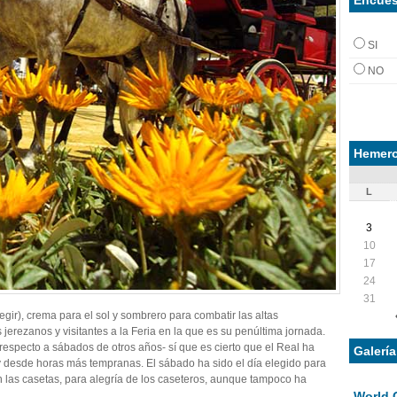
SI
NO
Hemero
L
3
10
17
24
31
legir), crema para el sol y sombrero para combatir las altas
erezanos y visitantes a la Feria en la que es su penúltima jornada.
 respecto a sábados de otros años- sí que es cierto que el Real ha
Galerí
 desde horas más tempranas. El sábado ha sido el día elegido para
 las casetas, para alegría de los caseteros, aunque tampoco ha
World 