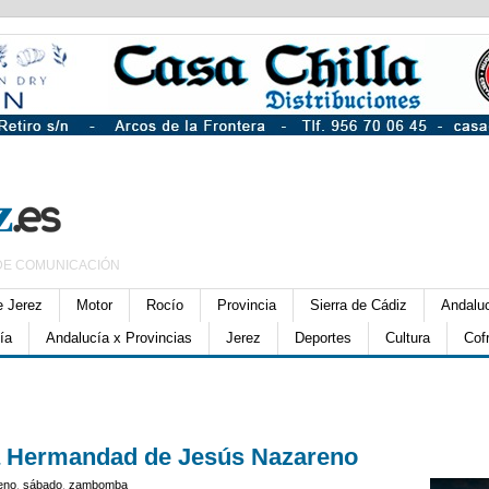
DE COMUNICACIÓN
e Jerez
Motor
Rocío
Provincia
Sierra de Cádiz
Andalu
ía
Andalucía x Provincias
Jerez
Deportes
Cultura
Cof
 Hermandad de Jesús Nazareno
eno
,
sábado
,
zambomba