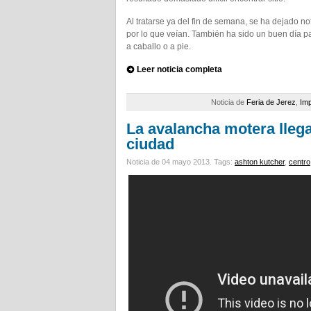
Al tratarse ya del fin de semana, se ha dejado n
por lo que veían. También ha sido un buen día pa
a caballo o a pie.
Leer noticia completa
Noticia de
Feria de Jerez
,
Imp
La avalancha motera llega
ciudad
Noticia de 04 mayo 2013.
Tags:
ashton kutcher
,
centro