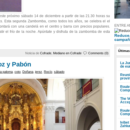
este próximo sábado 14 de diciembre a partir de las 21.30 horas su
as. Esta segunda Zambomba, como todos los años, se celebra el el
ENTRE A
contará con una candelá en el centro y barra con precios populares.
ir el frío de la noche. Apúntate y disfruta de la zambomba de esta
Reduce, 
campañ
Últimas
Noticia de
Cofrade
,
Mediano en Cofrade
Comments (0)
oz y Pabón
La Ju
de eu
ca paloma
,
coto
,
Doñana
,
jerez
,
Rocío
,
sábado
Reuni
provi
Roule
Compr
The V
Accep
Roule
Compr
Ivibet
Zahlu