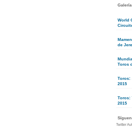
Galerí
World 
Circuit
Mamen 
de Jer
Mundial
Toros 
Toros:
2015
Toros: 
2015
Sígueno
Twitter Au