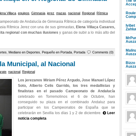
The V
Accep
Roule
lena Villaça
,
equipos
,
Gimnasia
,
jerez
,
mazas
,
nacional
,
Regional
,
Rítmica
Compr
Campeonato de Andalucía de Gimnasia Rítmica de categoría individual
Ivibet
nasia Rítmica Jerez con una de sus gimnastas,
Elena Villaça Casares,
Zahlu
cita regional con muchas ilusiones
y ganas de subir a lo más alto del
MrPun
Ausza
Malin
rtes
,
Mediano en Deportes
,
Pequeño en Portada
,
Portada
Comments (0)
Ausza
a Municipal, al Nacional
Bizzo
Ausza
rate
,
nacional
,
Regional
Los jerezanos Miriam Pérez Argudo, Jose Manuel López
Soto, Alberto Celis Garrido, los tres medallistas y
finalistas en el pasado Campeonato de Andalucía
celebrado en Torremolinos el 6 de Octubre, han
conseguido su plaza en el combinado Andaluz para
participar en los Campeonatos de España que se
celebrarán en Sevilla los días 1 y 2 de diciembre.
Leer
noticia completa