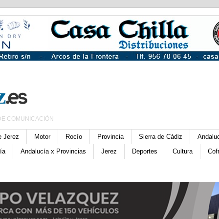
DE COMUNICACIÓN
e Jerez
Motor
Rocío
Provincia
Sierra de Cádiz
Andalu
ía
Andalucía x Provincias
Jerez
Deportes
Cultura
Cof