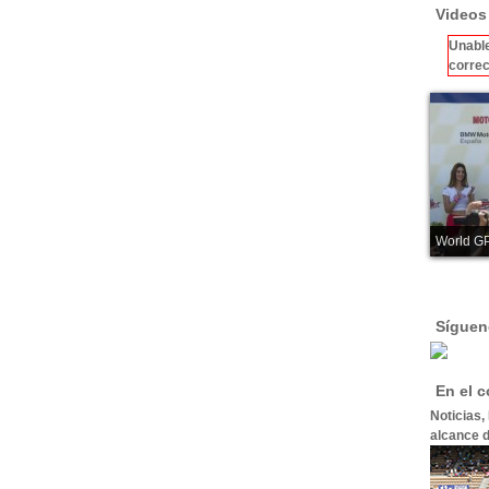
Videos
Unable
correc
World GP
Síguen
En el 
Noticias,
alcance d