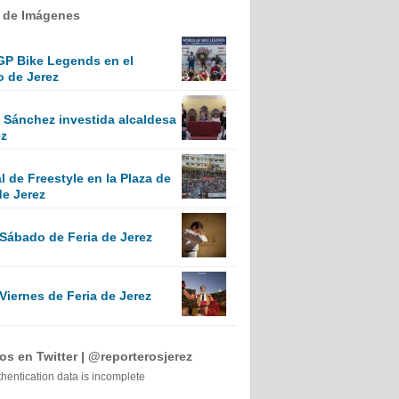
a de Imágenes
GP Bike Legends en el
o de Jerez
Sánchez investida alcaldesa
ez
 de Freestyle en la Plaza de
de Jerez
 Sábado de Feria de Jerez
Viernes de Feria de Jerez
s en Twitter | @reporterosjerez
thentication data is incomplete