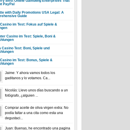
ery Best Online Gambling Enterprises That
t PayPal
tte with Daily Promotions USA Legal: A
ehensive Guide
 Casino im Test: Fokus auf Spiele &
ngen
ter Casino im Test: Spiele, Boni &
hlungen
a Casino Test: Boni, Spiele und
hlungen
 Casino im Test: Bonus, Spiele &
hlungen
Jaime: Y ahora vamos todos los
gaditanos y lo votamos. Ca...
Nicolás: Llevo unos días buscando a un
fotógrafo, ¿alguien ...
Comprar aceite de oliva virgen extra: No
podía faltar a una cita como esta una
degustaci...
Juan: Buenas, he encontrado una pagina