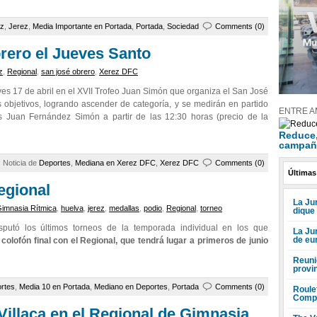
ez
,
Jerez
,
Media Importante en Portada
,
Portada
,
Sociedad
Comments (0)
rero el Jueves Santo
z
,
Regional
,
san josé obrero
,
Xerez DFC
ves 17 de abril en el XVII Trofeo Juan Simón que organiza el San José
objetivos, logrando ascender de categoría, y se medirán en partido
ENTRE A
es Juan Fernández Simón a partir de las 12:30 horas (precio de la
Reduce, 
campañ
Noticia de
Deportes
,
Mediana en Xerez DFC
,
Xerez DFC
Comments (0)
Últimas
egional
La Jun
imnasia Rítmica
,
huelva
,
jerez
,
medallas
,
podio
,
Regional
,
torneo
dique
utó los últimos torneos de la temporada individual en los que
La Ju
de eu
 colofón final con el Regional, que tendrá lugar a primeros de junio
Reuni
provi
rtes
,
Media 10 en Portada
,
Mediano en Deportes
,
Portada
Comments (0)
Roule
Compr
Villaça en el Regional de Gimnasia