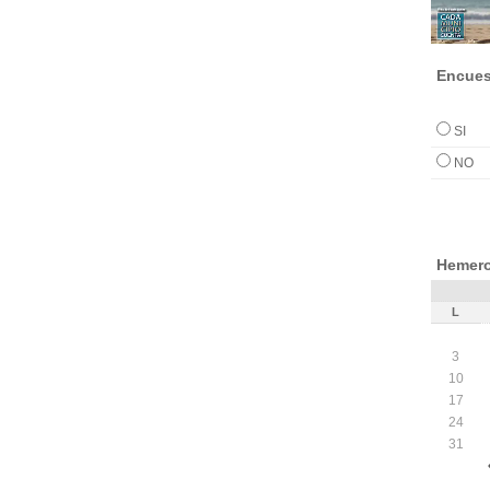
Encues
SI
NO
Hemero
L
3
10
17
24
31