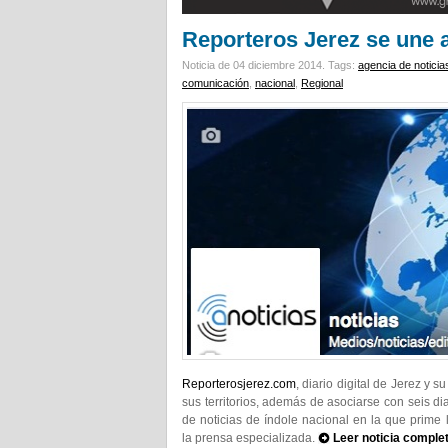
Reporteros Jerez se une a
Noticia de 04 diciembre 2014.
Tags:
agencia de noticia
comunicación
,
nacional
,
Regional
Reporterosjerez.com
, diario digital de Jerez y 
sus territorios, además de asociarse con seis di
de noticias de índole nacional en la que prime 
la prensa especializada.
Leer noticia comple