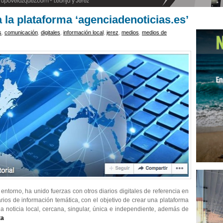
 la plataforma ‘agenciadenoticias.es’
s
,
comunicación
,
digitales
,
información local
,
jerez
,
medios
,
medios de
su entorno, ha unido fuerzas con otros diarios digitales de referencia en
arios de información temática, con el objetivo de crear una plataforma
la noticia local, cercana, singular, única e independiente, además de
ta