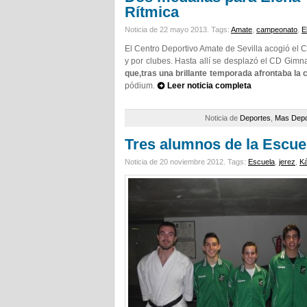
Rítmica
Noticia de 22 mayo 2013.
Tags:
Amate
,
campeonato
,
E
El Centro Deportivo Amate de Sevilla acogió el 
y por clubes. Hasta allí se desplazó el CD Gim
que,tras una brillante temporada afrontaba la 
pódium.
Leer noticia completa
Noticia de
Deportes
,
Mas Depo
Tres alumnos de la Escuel
Noticia de 20 noviembre 2012.
Tags:
Escuela
,
jerez
,
Ká