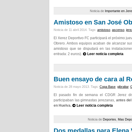
Noticia de
Importante en Jer
Amistoso en San José Ob
Noticia de 11 abril 2014.
Tags:
amistoso
,
ascenso
,
jere
El Xerez Deportivo FC participará el próximo jue
Obrero. Ambos equipos acaban de alcanzar sus 
amistoso que se disputará en las instalacion
entrada: 2 euros).
Leer noticia completa
Buen ensayo de cara al R
Noticia de 28 mayo 2013.
Tags:
Copa Base
,
gibraltar
,
G
El pasado fin de semana el CDGR Jerez disp
participaban las gimnastas jerezanas,
antes del
en Huelva.
Leer noticia completa
Noticia de
Deportes
,
Mas Depo
Dos medallas para Elena 