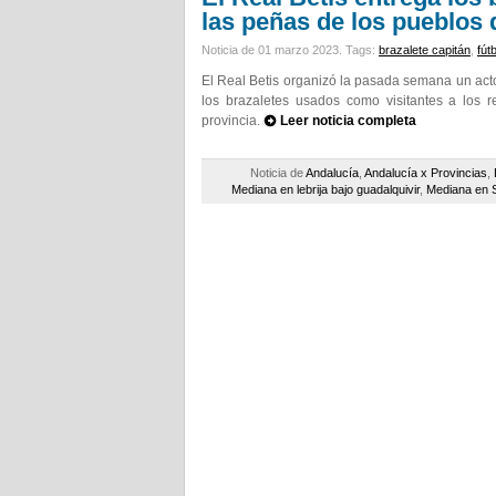
las peñas de los pueblos 
Noticia de 01 marzo 2023.
Tags:
brazalete capitán
,
fút
El Real Betis organizó la pasada semana un acto 
los brazaletes usados como visitantes a los r
provincia.
Leer noticia completa
Noticia de
Andalucía
,
Andalucía x Provincias
,
Mediana en lebrija bajo guadalquivir
,
Mediana en S