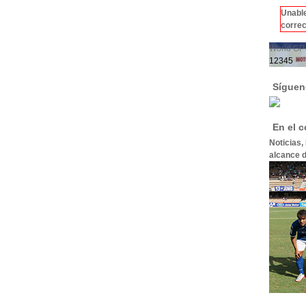
Unable
correc
World GP 
1
2
3
4
5
Síguen
En el 
Noticias,
alcance d