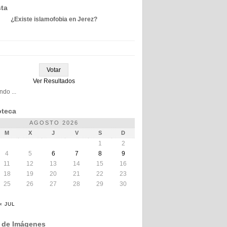
ta
¿Existe islamofobia en Jerez?
Ver Resultados
do ...
teca
AGOSTO 2026
M
X
J
V
S
D
1
2
4
5
6
7
8
9
11
12
13
14
15
16
18
19
20
21
22
23
25
26
27
28
29
30
« JUL
a de Imágenes