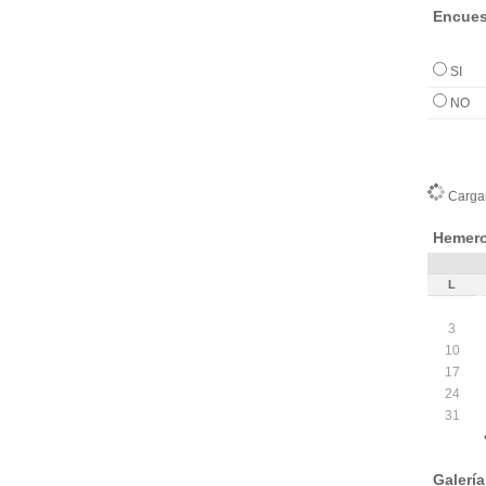
Encues
SI
NO
Cargan
Hemero
L
3
10
17
24
31
Galerí