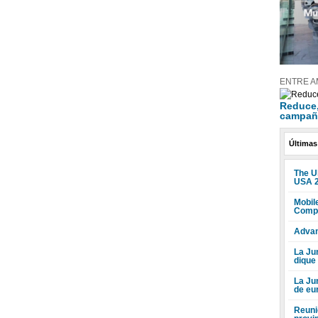
ENTRE A
Reduce, 
campañ
Últimas
The U
USA 
Mobile
Compr
Advan
La Jun
dique
La Ju
de eu
Reuni