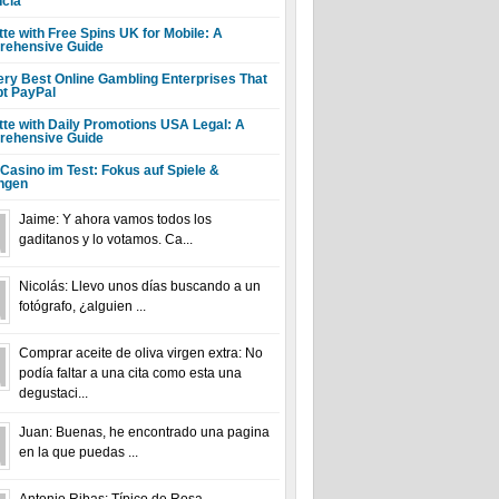
ncia
tte with Free Spins UK for Mobile: A
ehensive Guide
ery Best Online Gambling Enterprises That
t PayPal
tte with Daily Promotions USA Legal: A
ehensive Guide
 Casino im Test: Fokus auf Spiele &
ngen
Jaime: Y ahora vamos todos los
gaditanos y lo votamos. Ca...
Nicolás: Llevo unos días buscando a un
fotógrafo, ¿alguien ...
Comprar aceite de oliva virgen extra: No
podía faltar a una cita como esta una
degustaci...
Juan: Buenas, he encontrado una pagina
en la que puedas ...
Antonio Ribas: Típico de Rosa