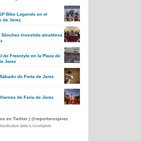
GP Bike Legends en el
o de Jerez
Sánchez investida alcaldesa
ez
 de Freestyle en la Plaza de
de Jerez
 Sábado de Feria de Jerez
Viernes de Feria de Jerez
s en Twitter | @reporterosjerez
thentication data is incomplete