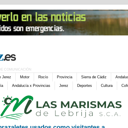
DE COMUNICACIÓN
e Jerez
Motor
Rocío
Provincia
Sierra de Cádiz
Andalu
ía
Andalucía x Provincias
Jerez
Deportes
Cultura
Cof
 brazaletes usados como visitantes a