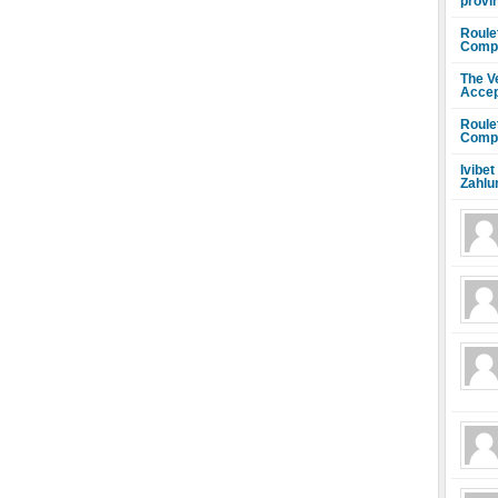
provi
Roule
Compr
The V
Accep
Roule
Compr
Ivibet
Zahlu