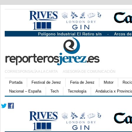
CORRESPONSALÍA A LA CARTA
ASESORÍA DE COMUNICACIÓN
Portada
Festival de Jerez
Feria de Jerez
Motor
Rocí
Nacional – España
Tech
Tecnología
Andalucía x Provinci