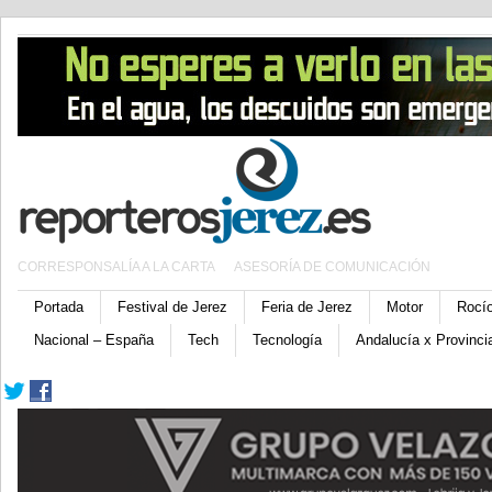
CORRESPONSALÍA A LA CARTA
ASESORÍA DE COMUNICACIÓN
Portada
Festival de Jerez
Feria de Jerez
Motor
Rocí
Nacional – España
Tech
Tecnología
Andalucía x Provinci