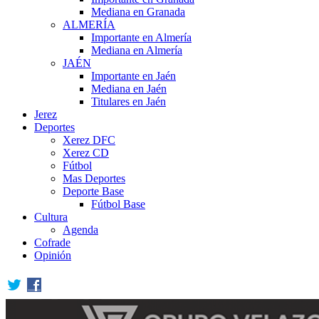
Mediana en Granada
ALMERÍA
Importante en Almería
Mediana en Almería
JAÉN
Importante en Jaén
Mediana en Jaén
Titulares en Jaén
Jerez
Deportes
Xerez DFC
Xerez CD
Fútbol
Mas Deportes
Deporte Base
Fútbol Base
Cultura
Agenda
Cofrade
Opinión