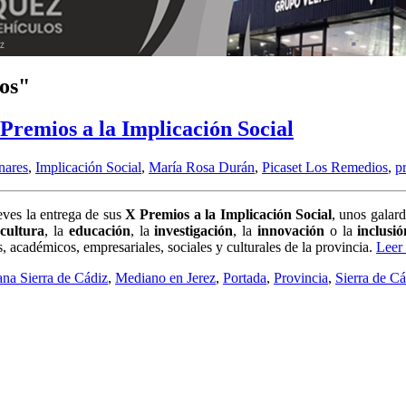
os"
Premios a la Implicación Social
nares
,
Implicación Social
,
María Rosa Durán
,
Picaset Los Remedios
,
p
eves la entrega de sus
X Premios a la Implicación Social
, unos galard
a
cultura
, la
educación
, la
investigación
, la
innovación
o la
inclusió
, académicos, empresariales, sociales y culturales de la provincia.
Leer 
na Sierra de Cádiz
,
Mediano en Jerez
,
Portada
,
Provincia
,
Sierra de Cá