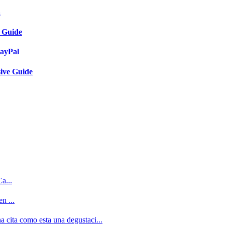
a
e Guide
PayPal
ive Guide
a...
n ...
a cita como esta una degustaci...