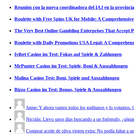
Reunión con la nueva coordinadora del IAJ en la provinci
Roulette with Free Spins UK for Mobile: A Comprehensiv
The Very Best Online Gambling Enterprises That Accept 
Roulette with Daily Promotions USA Legal: A Comprehens
Ivibet Casino im Test: Fokus auf Spiele & Zahlungen
MrPunter Casino im Test: Spiele, Boni & Auszahlungen
Malina Casino Test: Boni, Spiele und Auszahlungen
Bizzo Casino im Test: Bonus, Spiele & Auszahlungen
Jaime: Y ahora vamos todos los gaditanos y lo votamos. C
Nicolás: Llevo unos días buscando a un fotógrafo, ¿alguie
Comprar aceite de oliva virgen extra: No podía faltar a un