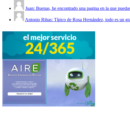
Juan: Buenas, he encontrado una pagina en la que puedas 
Antonio Ribas: Típico de Rosa Hernández, todo es un gra