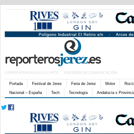
CORRESPONSALÍA A LA CARTA
ASESORÍA DE COMUNICACIÓN
Portada
Festival de Jerez
Feria de Jerez
Motor
Rocí
Nacional – España
Tech
Tecnología
Andalucía x Provinci