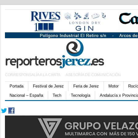
CORRESPONSALÍA A LA CARTA
ASESORÍA DE COMUNICACIÓN
Portada
Festival de Jerez
Feria de Jerez
Motor
Rocí
Nacional – España
Tech
Tecnología
Andalucía x Provinci