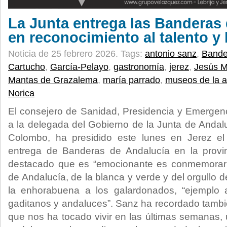
La Junta entrega las Banderas
en reconocimiento al talento y 
Noticia de 25 febrero 2026.
Tags:
antonio sanz
,
Bander
Cartucho
,
García-Pelayo
,
gastronomía
,
jerez
,
Jesús 
Mantas de Grazalema
,
maría parrado
,
museos de la a
Norica
El consejero de Sanidad, Presidencia y Emergenc
a la delegada del Gobierno de la Junta de Anda
Colombo, ha presidido este lunes en Jerez el a
entrega de Banderas de Andalucía en la provi
destacado que es “emocionante es conmemorar el
de Andalucía, de la blanca y verde y del orgullo 
la enhorabuena a los galardonados, “ejemplo 
gaditanos y andaluces”. Sanz ha recordado tambi
que nos ha tocado vivir en las últimas semanas, 