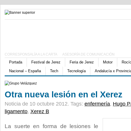
CORRESPONSALÍA A LA CARTA
ASESORÍA DE COMUNICACIÓN
Portada
Festival de Jerez
Feria de Jerez
Motor
Rocí
Nacional – España
Tech
Tecnología
Andalucía x Provinci
Otra nueva lesión en el Xerez
Noticia de 10 octubre 2012.
Tags:
enfermería
,
Hugo P
ligamento
,
Xerez B
La suerte en forma de lesiones le