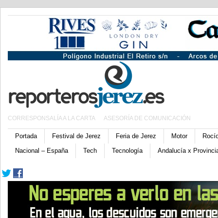
CORRESPONSALÍA A LA CARTA
ASESORÍA DE COMUNICACIÓN
Portada
Festival de Jerez
Feria de Jerez
Motor
Rocí
Nacional – España
Tech
Tecnología
Andalucía x Provinci