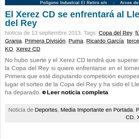
El Xerez CD se enfrentará al Ll
del Rey
Noticia de 13 septiembre 2013.
Tags:
Copa del Rey
,
f
Granja
,
Primera División
,
Puma
,
Ricardo García
,
terce
KO
,
Xerez CD
No hubo suerte y el Xerez CD tendrá que superar l
la Copa del Rey si quiere enfrentarse en el torn
Primera que esté disputando competición europe
lugar el sorteo de la Copa del Rey y ha sido el Ll
ha deparado.
Leer noticia completa
Noticia de
Deportes
,
Media Importante en Portada
,
P
CD
,