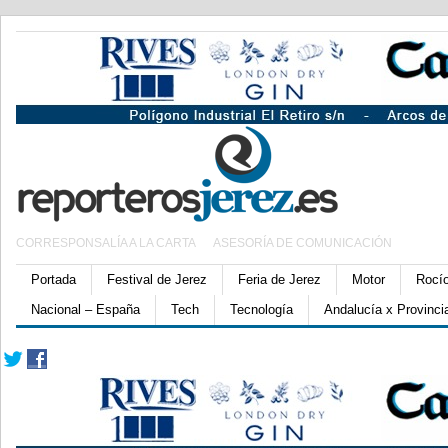
CORRESPONSALÍA A LA CARTA
ASESORÍA DE COMUNICACIÓN
Portada
Festival de Jerez
Feria de Jerez
Motor
Rocí
Nacional – España
Tech
Tecnología
Andalucía x Provinci