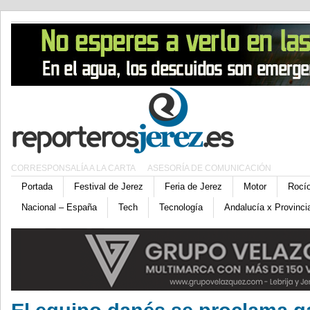
CORRESPONSALÍA A LA CARTA
ASESORÍA DE COMUNICACIÓN
Portada
Festival de Jerez
Feria de Jerez
Motor
Rocí
Nacional – España
Tech
Tecnología
Andalucía x Provinci