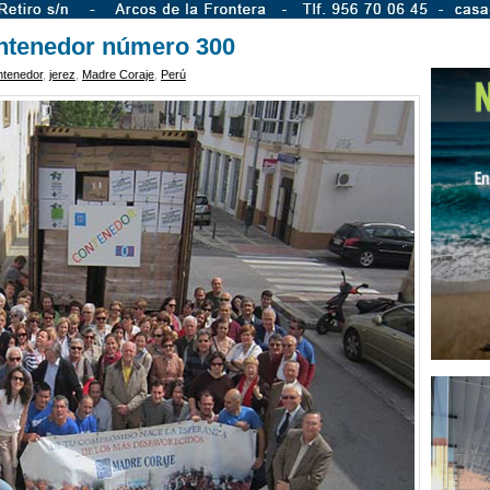
ontenedor número 300
ntenedor
,
jerez
,
Madre Coraje
,
Perú