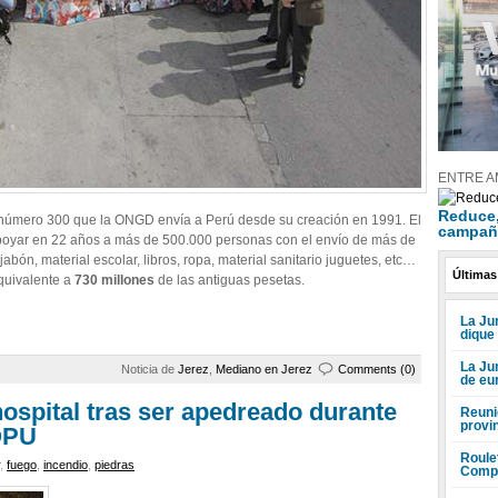
ENTRE A
Reduce, 
número 300 que la ONGD envía a Perú desde su creación en 1991. El
campañ
poyar en 22 años a más de 500.000 personas con el envío de más de
abón, material escolar, libros, ropa, material sanitario juguetes, etc…
Últimas
quivalente a
730 millones
de las antiguas pesetas.
La Jun
dique
La Ju
Noticia de
Jerez
,
Mediano en Jerez
Comments (0)
de eu
ospital tras ser apedreado durante
Reuni
provi
OPU
Roule
,
fuego
,
incendio
,
piedras
Compr