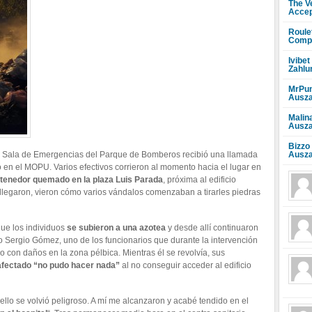
The V
Accep
Roule
Compr
Ivibet
Zahlu
MrPun
Ausza
Malin
Ausza
Bizzo
Ausza
la Sala de Emergencias del Parque de Bomberos recibió una llamada
 en el MOPU. Varios efectivos corrieron al momento hacia el lugar en
tenedor quemado en la plaza Luis Parada
, próxima al edificio
llegaron, vieron cómo varios vándalos comenzaban a tirarles piedras
ue los individuos
se subieron a una azotea
y desde allí continuaron
io Sergio Gómez, uno de los funcionarios que durante la intervención
o con daños en la zona pélbica. Mientras él se revolvía, sus
 afectado “no pudo hacer nada”
al no conseguir acceder al edificio
llo se volvió peligroso. A mí me alcanzaron y acabé tendido en el