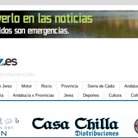
DE COMUNICACIÓN
e Jerez
Motor
Rocío
Provincia
Sierra de Cádiz
Andalu
ía
Andalucía x Provincias
Jerez
Deportes
Cultura
Cof