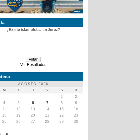
ta
¿Existe islamofobia en Jerez?
Ver Resultados
teca
AGOSTO 2026
M
X
J
V
S
D
1
2
4
5
6
7
8
9
11
12
13
14
15
16
18
19
20
21
22
23
25
26
27
28
29
30
« JUL