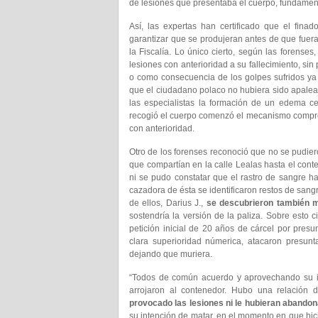
de lesiones que presentaba el cuerpo, fundament
Así, las expertas han certificado que el fina
garantizar que se produjeran antes de que fuera
la Fiscalía. Lo único cierto, según las forenses
lesiones con anterioridad a su fallecimiento, si
o como consecuencia de los golpes sufridos ya e
que el ciudadano polaco no hubiera sido apalea
las especialistas la formación de un edema c
recogió el cuerpo comenzó el mecanismo compres
con anterioridad.
Otro de los forenses reconoció que no se pudier
que compartían en la calle Lealas hasta el cont
ni se pudo constatar que el rastro de sangre hal
cazadora de ésta se identificaron restos de sang
de ellos, Darius J.,
se descubrieron también 
sostendría la versión de la paliza. Sobre esto c
petición inicial de 20 años de cárcel por presun
clara superioridad númerica, atacaron presun
dejando que muriera.
“Todos de común acuerdo y aprovechando su in
arrojaron al contenedor. Hubo una relación d
provocado las lesiones ni le hubieran abandon
su intención de matar, en el momento en que hici