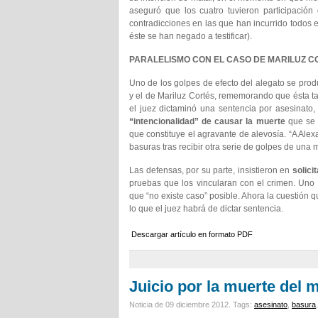
aseguró que los cuatro tuvieron participació
contradicciones en las que han incurrido todos e
éste se han negado a testificar).
PARALELISMO CON EL CASO DE MARILUZ C
Uno de los golpes de efecto del alegato se produ
y el de Mariluz Cortés, rememorando que ésta ta
el juez dictaminó una sentencia por asesinato,
“intencionalidad” de causar la muerte
que se e
que constituye el agravante de alevosía. “A Ale
basuras tras recibir otra serie de golpes de un
Las defensas, por su parte, insistieron en
solici
pruebas que los vincularan con el crimen. Uno de
que “no existe caso” posible. Ahora la cuestión 
lo que el juez habrá de dictar sentencia.
Descargar artículo en formato PDF
Juicio por la muerte del 
Noticia de 09 diciembre 2012.
Tags:
asesinato
,
basura