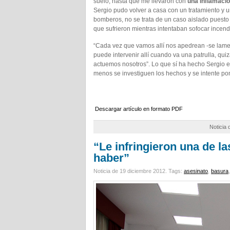
suelo, hasta que me llevaron con
una inflamación
Sergio pudo volver a casa con un tratamiento y 
bomberos, no se trata de un caso aislado puesto
que sufrieron mientras intentaban sofocar incen
“Cada vez que vamos allí nos apedrean -se lament
puede intervenir allí cuando va una patrulla, qui
actuemos nosotros”. Lo que sí ha hecho Sergio e
menos se investiguen los hechos y se intente po
Descargar artículo en formato PDF
Noticia
“Le infringieron una de 
haber”
Noticia de 19 diciembre 2012.
Tags:
asesinato
,
basura