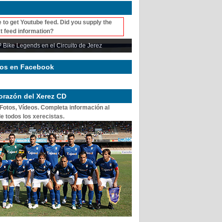
 to get Youtube feed. Did you supply the
t feed information?
 Bike Legends en el Circuito de Jerez
os en Facebook
corazón del Xerez CD
 Fotos, Vídeos. Completa información al
e todos los xerecistas.