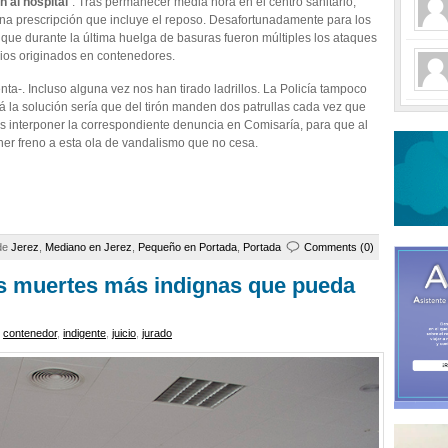
 al hospital
“. Tras permanecer media hora en el centro sanitario,
una prescripción que incluye el reposo. Desafortunadamente para los
 que durante la última huelga de basuras fueron múltiples los ataques
dios originados en contenedores.
a-. Incluso alguna vez nos han tirado ladrillos. La Policía tampoco
zá la solución sería que del tirón manden dos patrullas cada vez que
s interponer la correspondiente denuncia en Comisaría, para que al
ner freno a esta ola de vandalismo que no cesa.
 de
Jerez
,
Mediano en Jerez
,
Pequeño en Portada
,
Portada
Comments (0)
las muertes más indignas que pueda
,
contenedor
,
indigente
,
juicio
,
jurado