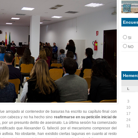
Encues
SI
NO
Hemero
L
3
10
fue arrojado al contenedor de basuras ha escrito su capítulo final con
17
re con cabeza y no ha hecho sino
reafirmarse en su petición inicial de
24
 por un presunto delito de asesinato. La última sesión ha comenzado
31
testificado que Alexander G. falleció por el mecanismo compresor del
sfixia. No obstante, han existido ciertas lagunas en cuanto al resto