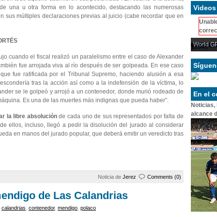
Videos
n de una u otra forma en lo acontecido, destacando las numerosas
n sus múltiples declaraciones previas al juicio (cabe recordar que en
Unable
correc
ORTÉS
World GP
1
2
3
4
5
jo cuando el fiscal realizó un paralelismo entre el caso de Alexander
Síguen
mbién fue arrojada viva al río después de ser golpeada. En ese caso
 que fue ratificada por el Tribunal Supremo, haciendo alusión a esa
scondería tras la acción así como a la indefensión de la víctima, lo
xander se le golpeó y arrojó a un contenedor, donde murió rodeado de
En el 
a máquina. Es una de las muertes más indignas que pueda haber”.
Noticias,
alcance d
tar la libre absolución
de cada uno de sus representados por falta de
 ellos, incluso, llegó a pedir la disolución del jurado al considerar
queda en manos del jurado popular, que deberá emitir un veredicto tras
Noticia de
Jerez
Comments (0)
mendigo de Las Calandrias
,
calandrias
,
contenedor
,
mendigo
,
polaco