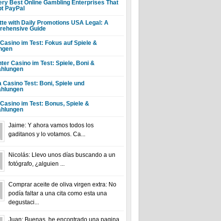
ery Best Online Gambling Enterprises That
t PayPal
tte with Daily Promotions USA Legal: A
ehensive Guide
 Casino im Test: Fokus auf Spiele &
ngen
ter Casino im Test: Spiele, Boni &
hlungen
a Casino Test: Boni, Spiele und
hlungen
 Casino im Test: Bonus, Spiele &
hlungen
Jaime: Y ahora vamos todos los
gaditanos y lo votamos. Ca...
Nicolás: Llevo unos días buscando a un
fotógrafo, ¿alguien ...
Comprar aceite de oliva virgen extra: No
podía faltar a una cita como esta una
degustaci...
Juan: Buenas, he encontrado una pagina