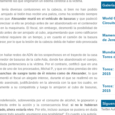
almente las que originaron un edema cerebral a la víctima.
Galerí
do tenía diversas contusiones en la cabeza, si bien no han podido
 arrojado al bidón tras recibir una paliza, como ha sostenido siempre
World 
, es que
Alexander murió en el vehículo de basuras
y que padeció
Circuit
n precisar si ello se produjo antes de ser abandonado en el contenedor
n la maquinaria. El fiscal, sin embargo, desmontó la posibilidad de
do antes de ser arrojado al cubo, argumentando que como ratificaron
Mamen 
erebral requiere de un tiempo, y en cuanto el camión de la basura
de Jer
or, por lo que la lesión de la cabeza debía de haber sido provocada
Mundial
on hallar restos de ADN de los sospechosos en el trayecto de la casa
Toros 
enedor de basuras de la calle Asta, donde fue abandonado el cuerpo,
lada perteneciera a la víctima. Por el contrario, certificó que en una
Toros:
re de uno de los procesados, Michal P., y que en otras prendas de otro
2015
manchas de sangre tanto de él mismo como de Alexander
, lo que
imentó el fiscal un alegato intenso, durante el que se reafirmó en su
to asesinato, justificándolo en la alevosía con la que los cuatro, en
Toros: 
tamente a su compatriota y luego lo arrojaron al cubo de basuras,
2015
defensión, sobrevenida por el consumo de alcohol, le gopearon y
Sígueno
irecta entre la acción y la consecuencia final:
si no le hubieran
Twitter Au
ado, ahora estaría vivo
. Por ello, incluso aunque se pusiera en duda
eron todo aquello asumieron esa posibilidad”. En cuanto a la autoría,