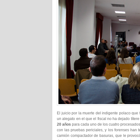
El juicio por la muerte del indigente polaco que 
un alegato en el que el fiscal no ha dejado títe
20 años
para cada uno de los cuatro procesados,
con las pruebas periciales, y los forenses han 
camión compactador de basuras, que le provocó a