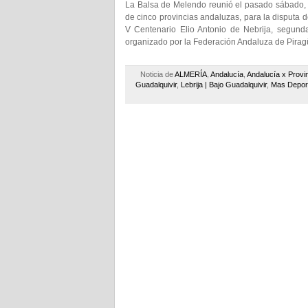
La Balsa de Melendo reunió el pasado sábado, 5
de cinco provincias andaluzas, para la disputa
V Centenario Elio Antonio de Nebrija, segun
organizado por la Federación Andaluza de Pira
Noticia de
ALMERÍA
,
Andalucía
,
Andalucía x Provi
Guadalquivir
,
Lebrija | Bajo Guadalquivir
,
Mas Depor