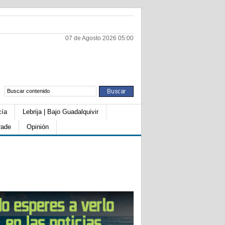
07 de Agosto 2026 05:00
cía
Lebrija | Bajo Guadalquivir
rade
Opinión