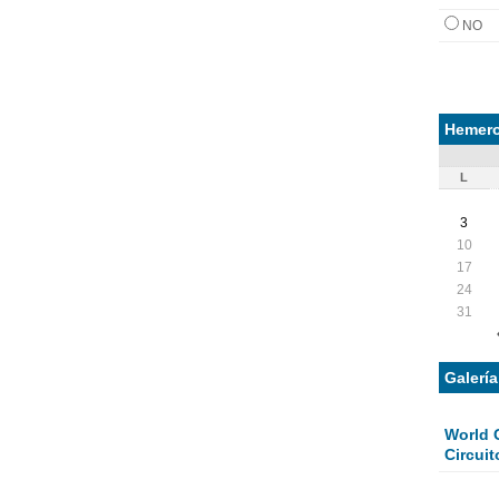
NO
Hemero
L
3
10
17
24
31
Galerí
World 
Circuit