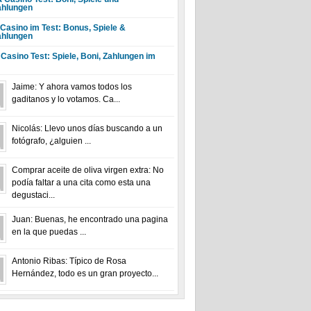
hlungen
 Casino im Test: Bonus, Spiele &
hlungen
 Casino Test: Spiele, Boni, Zahlungen im
Jaime: Y ahora vamos todos los
gaditanos y lo votamos. Ca...
Nicolás: Llevo unos días buscando a un
fotógrafo, ¿alguien ...
Comprar aceite de oliva virgen extra: No
podía faltar a una cita como esta una
degustaci...
Juan: Buenas, he encontrado una pagina
en la que puedas ...
Antonio Ribas: Típico de Rosa
Hernández, todo es un gran proyecto...