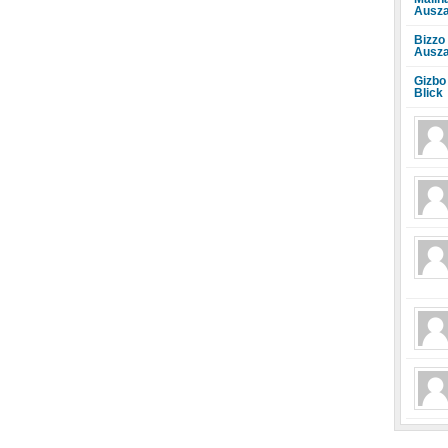
Ausza
Bizzo
Ausza
Gizbo
Blick