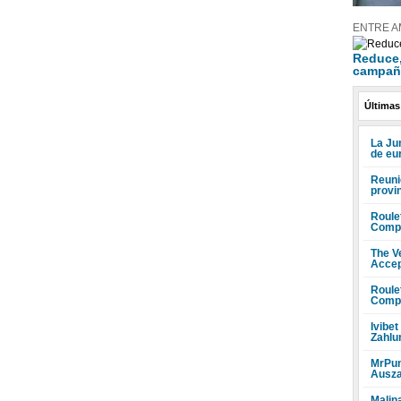
ENTRE A
Reduce, 
campañ
Últimas
La Ju
de eu
Reuni
provi
Roule
Compr
The V
Accep
Roule
Compr
Ivibet
Zahlu
MrPun
Ausza
Malin