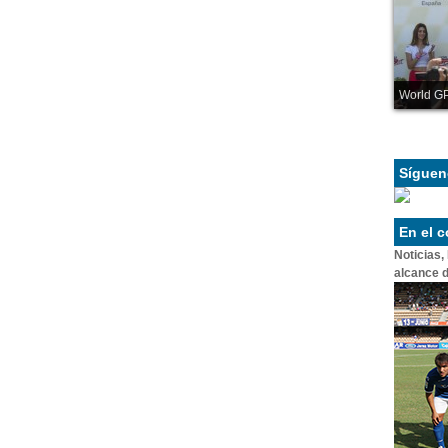
World GP
Síguen
En el 
Noticias,
alcance d