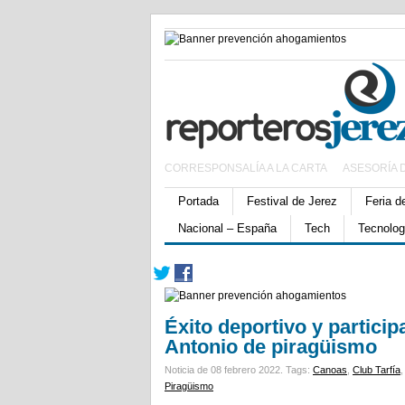
CORRESPONSALÍA A LA CARTA
ASESORÍA 
Portada
Festival de Jerez
Feria d
Nacional – España
Tech
Tecnolog
Éxito deportivo y particip
Antonio de piragüismo
Noticia de 08 febrero 2022.
Tags:
Canoas
,
Club Tarfía
Piragüismo