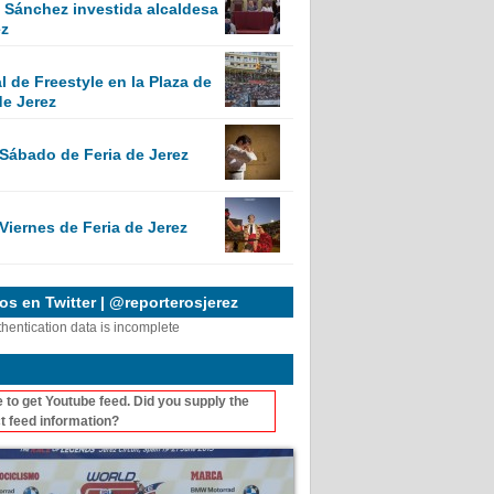
Sánchez investida alcaldesa
ez
 de Freestyle en la Plaza de
de Jerez
 Sábado de Feria de Jerez
Viernes de Feria de Jerez
s en Twitter | @reporterosjerez
thentication data is incomplete
 to get Youtube feed. Did you supply the
t feed information?