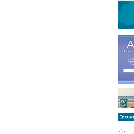
Encues
SI