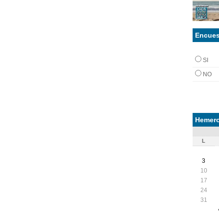
Encues
SI
NO
Hemero
L
3
10
17
24
31