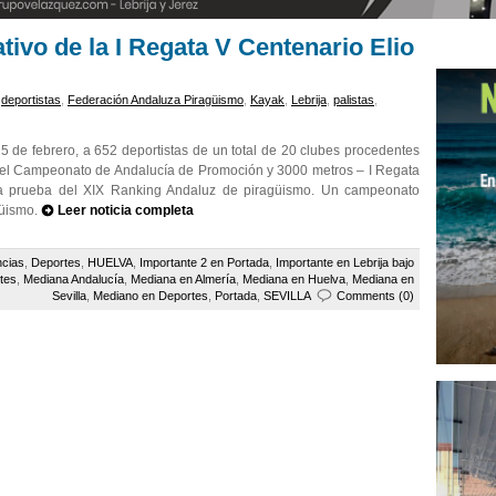
ativo de la I Regata V Centenario Elio
,
deportistas
,
Federación Andaluza Piragüismo
,
Kayak
,
Lebrija
,
palistas
,
 de febrero, a 652 deportistas de un total de 20 clubes procedentes
 del Campeonato de Andalucía de Promoción y 3000 metros – I Regata
da prueba del XIX Ranking Andaluz de piragüismo. Un campeonato
güismo.
Leer noticia completa
ncias
,
Deportes
,
HUELVA
,
Importante 2 en Portada
,
Importante en Lebrija bajo
tes
,
Mediana Andalucía
,
Mediana en Almería
,
Mediana en Huelva
,
Mediana en
Sevilla
,
Mediano en Deportes
,
Portada
,
SEVILLA
Comments (0)