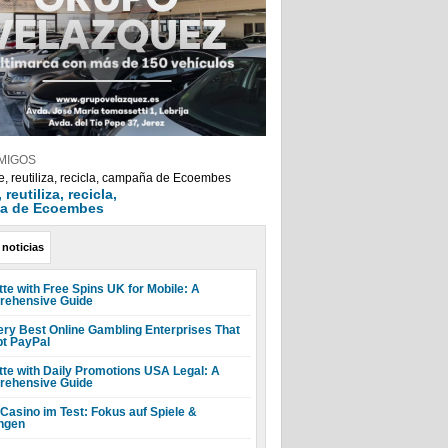
MIGOS
reutiliza, recicla,
a de Ecoembes
 noticias
tte with Free Spins UK for Mobile: A
ehensive Guide
ery Best Online Gambling Enterprises That
t PayPal
tte with Daily Promotions USA Legal: A
ehensive Guide
 Casino im Test: Fokus auf Spiele &
ngen