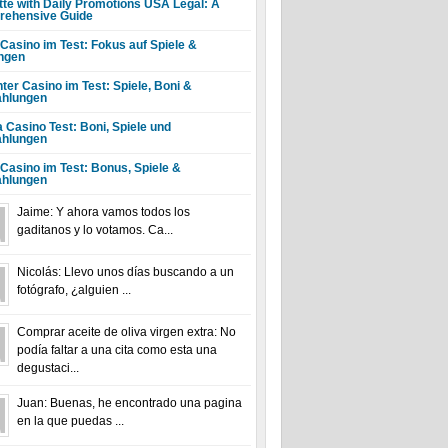
tte with Daily Promotions USA Legal: A
ehensive Guide
 Casino im Test: Fokus auf Spiele &
ngen
ter Casino im Test: Spiele, Boni &
hlungen
a Casino Test: Boni, Spiele und
hlungen
 Casino im Test: Bonus, Spiele &
hlungen
Jaime: Y ahora vamos todos los
gaditanos y lo votamos. Ca...
Nicolás: Llevo unos días buscando a un
fotógrafo, ¿alguien ...
Comprar aceite de oliva virgen extra: No
podía faltar a una cita como esta una
degustaci...
Juan: Buenas, he encontrado una pagina
en la que puedas ...