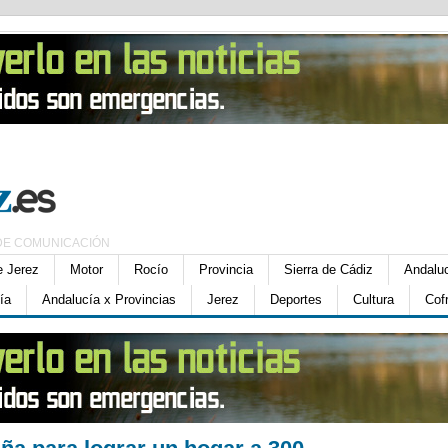
DE COMUNICACIÓN
e Jerez
Motor
Rocío
Provincia
Sierra de Cádiz
Andalu
ía
Andalucía x Provincias
Jerez
Deportes
Cultura
Cof