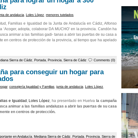
ña para lograr un hogar a 300
iz
unta de andalucia
,
Loles López
,
menores tutelados
entud, Familias e Igualdad de la Junta de Andalucía en Cádiz, Alfonso
a ‘Acoger, adopta, colaborar DA MUCHO’ en la provincia. Candón ha
usca animar a las familias gadi- tanas a abrir las puertas de su casa a
 en centros de protección de la provincia, al tiempo que ha apelado
diana Sierra de Cádiz
,
Portada
,
Provincia
,
Sierra de Cádiz
Comments (0)
ña para conseguir un hogar para
ados
hogar
,
consejería Igualdad y Familias
,
junta de andalucia
,
Loles López
,
ilias e Igualdad
,
Loles López
, ha presentado en Huelva
la campaña
sca animar a las familias andaluzas a abrir las puertas de su casa
mente en centros de protección.
portante en Andalucía
,
Mediana Sierra de Cádiz
,
Portada
,
Provincia
,
Sierra de