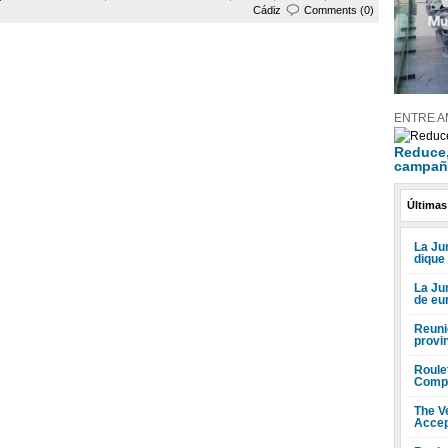
Cádiz
Comments (0)
ENTRE A
Reduce, 
campañ
Últimas
La Jun
dique
La Ju
de eu
Reuni
provi
Roule
Compr
The V
Accep