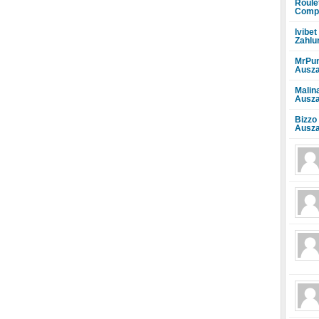
Roule
Compr
Ivibet
Zahlu
MrPun
Ausza
Malin
Ausza
Bizzo
Ausza