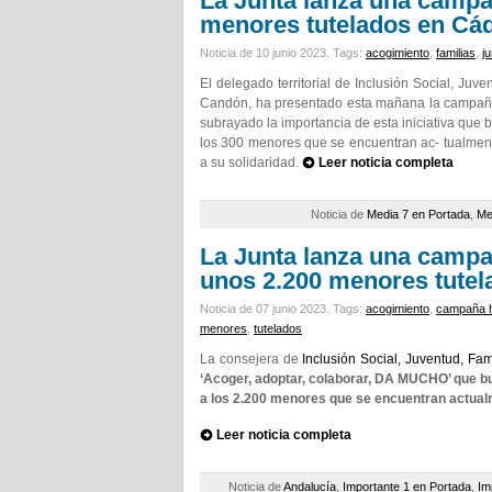
La Junta lanza una campa
menores tutelados en Cád
Noticia de 10 junio 2023.
Tags:
acogimiento
,
familias
,
j
El delegado territorial de Inclusión Social, Juv
Candón, ha presentado esta mañana la campañ
subrayado la importancia de esta iniciativa que b
los 300 menores que se encuentran ac- tualmente
a su solidaridad.
Leer noticia completa
Noticia de
Media 7 en Portada
,
Me
La Junta lanza una campa
unos 2.200 menores tutel
Noticia de 07 junio 2023.
Tags:
acogimiento
,
campaña 
menores
,
tutelados
La consejera de
Inclusión Social, Juventud, Fam
‘Acoger, adoptar, colaborar, DA MUCHO’ que bu
a los 2.200 menores que se encuentran actual
Leer noticia completa
Noticia de
Andalucía
,
Importante 1 en Portada
,
Im