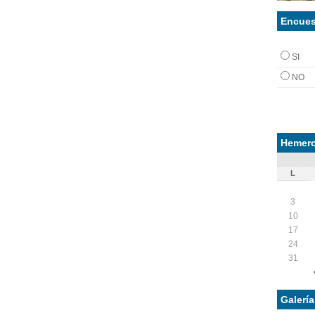
Encues
SI
NO
Hemero
L
3
10
17
24
31
Galerí