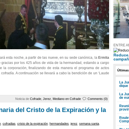
ENTRE A
Reduce, 
ará esta noche, a partir de las nueve, en su sede canónica, la
Ermita
campañ
 gracias por los 425 años de vida de la hermandad, estando a cargo
l de la corporación, finalizando de esta manera el programa de actos
Últimas
 cofradía. A continuación se llevará a cabo la bendición de un ‘Laude
La Jun
dique
La Ju
de eu
Noticia de
Cofrade
,
Jerez
,
Mediano en Cofrade
Comments (0)
Reuni
naria del Cristo de la Expiración y la
provi
Roule
Compr
e
,
cofradias
,
cristo de la expiración
,
hermandades
,
jerez
,
semana santa
,