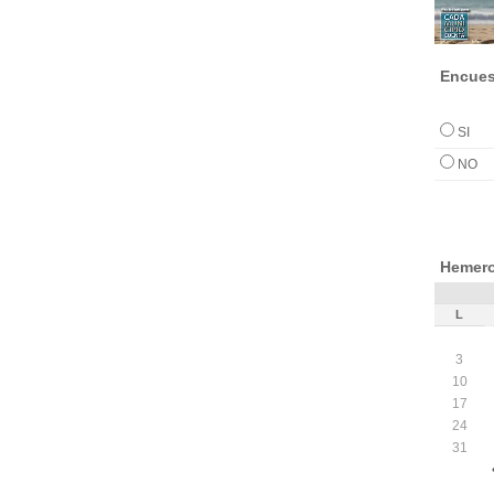
Encues
SI
NO
Hemero
L
3
10
17
24
31