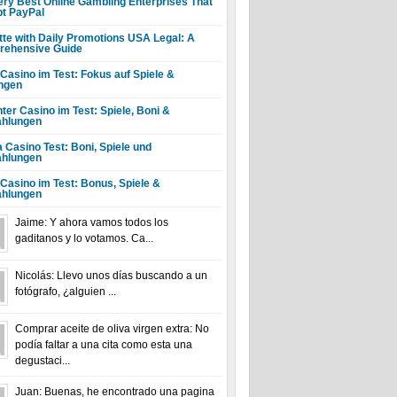
ery Best Online Gambling Enterprises That
t PayPal
tte with Daily Promotions USA Legal: A
ehensive Guide
 Casino im Test: Fokus auf Spiele &
ngen
ter Casino im Test: Spiele, Boni &
hlungen
a Casino Test: Boni, Spiele und
hlungen
 Casino im Test: Bonus, Spiele &
hlungen
Jaime: Y ahora vamos todos los
gaditanos y lo votamos. Ca...
Nicolás: Llevo unos días buscando a un
fotógrafo, ¿alguien ...
Comprar aceite de oliva virgen extra: No
podía faltar a una cita como esta una
degustaci...
Juan: Buenas, he encontrado una pagina