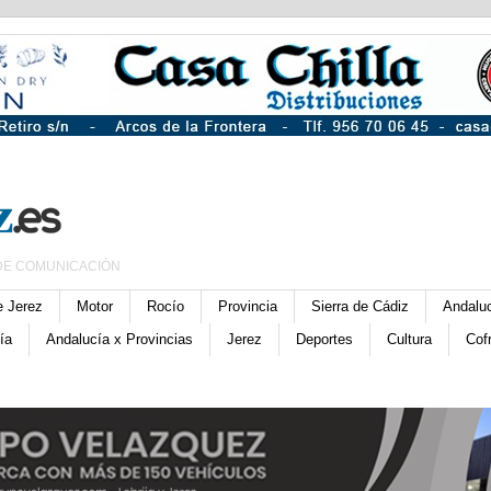
DE COMUNICACIÓN
e Jerez
Motor
Rocío
Provincia
Sierra de Cádiz
Andalu
ía
Andalucía x Provincias
Jerez
Deportes
Cultura
Cof