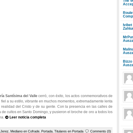
The V
Accep
Roule
Compr
Ivibet
Zahlu
MrPun
Ausza
Malin
Ausza
Bizzo
Ausza
ría Santísima del Valle
cerró, con éxito, los actos conmemorativos de
 fiel a su estilo, vibrante en muchos momentos, extremadamente lenta
realidad del Cristo y de su gente. Con la presencia en las calles de
 de cultos en Santo Domingo, y pusieron el broche de oro a todos los
cha.
Leer noticia completa
,
Jerez
,
Mediano en Cofrade
,
Portada
,
Titulares en Portada
Comments (0)