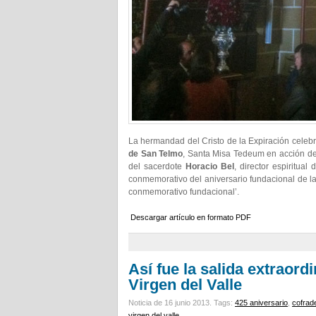
La hermandad del Cristo de la Expiración celebr
de San Telmo
, Santa Misa Tedeum en acción de
del sacerdote
Horacio Bel
, director espiritua
conmemorativo del aniversario fundacional de la
conmemorativo fundacional’.
Descargar artículo en formato PDF
Así fue la salida extraordi
Virgen del Valle
Noticia de 16 junio 2013.
Tags:
425 aniversario
,
cofrad
virgen del valle