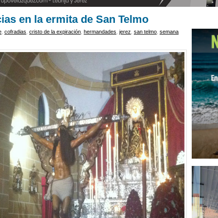
ias en la ermita de San Telmo
e
,
cofradias
,
cristo de la expiración
,
hermandades
,
jerez
,
san telmo
,
semana