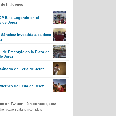
a de Imágenes
GP Bike Legends en el
o de Jerez
Sánchez investida alcaldesa
ez
 de Freestyle en la Plaza de
de Jerez
 Sábado de Feria de Jerez
Viernes de Feria de Jerez
s en Twitter | @reporterosjerez
thentication data is incomplete