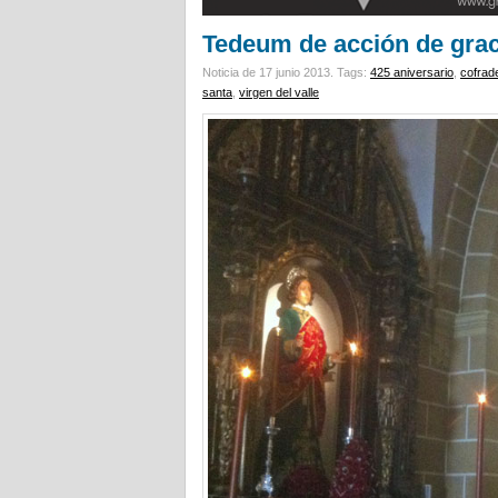
Tedeum de acción de grac
Noticia de 17 junio 2013.
Tags:
425 aniversario
,
cofrad
santa
,
virgen del valle