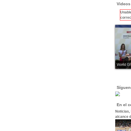
Videos
Unable
correc
World GP
Síguen
En el 
Noticias,
alcance d