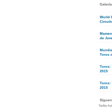
Galerí
World 
Circuit
Mamen 
de Jer
Mundial
Toros 
Toros:
2015
Toros: 
2015
Sígueno
Twitter Au