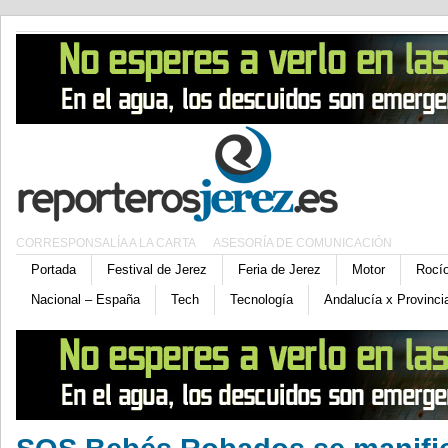
CORRESPONSALÍA A LA CARTA
ASESORÍA DE COMUNICACIÓN
Portada
Festival de Jerez
Feria de Jerez
Motor
Rocí
Nacional – España
Tech
Tecnología
Andalucía x Provinci