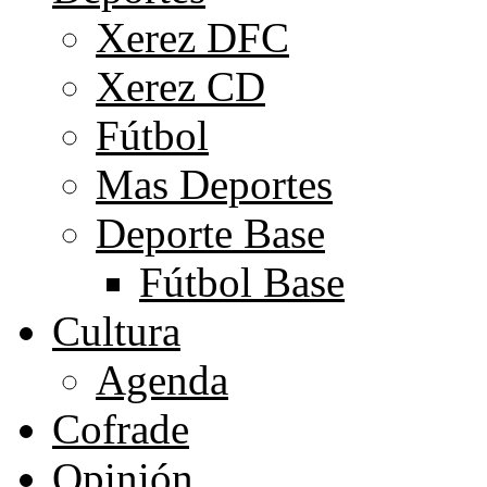
Xerez DFC
Xerez CD
Fútbol
Mas Deportes
Deporte Base
Fútbol Base
Cultura
Agenda
Cofrade
Opinión