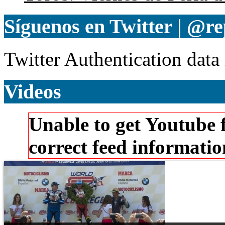
Síguenos en Twitter | @re
Twitter Authentication data
Videos
Unable to get Youtube 
correct feed informati