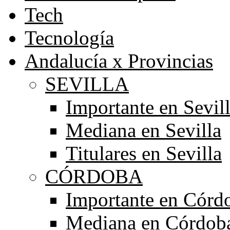
Tech
Tecnología
Andalucía x Provincias
SEVILLA
Importante en Sevil
Mediana en Sevilla
Titulares en Sevilla
CÓRDOBA
Importante en Córd
Mediana en Córdob