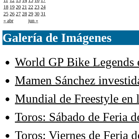
11
12
13
14
15
16
17
18
19
20
21
22
23
24
25
26
27
28
29
30
31
« abr
jun »
Galería de Imágenes
World GP Bike Legends en
Mamen Sánchez investida 
Mundial de Freestyle en l
Toros: Sábado de Feria d
Toros: Viernes de Feria d