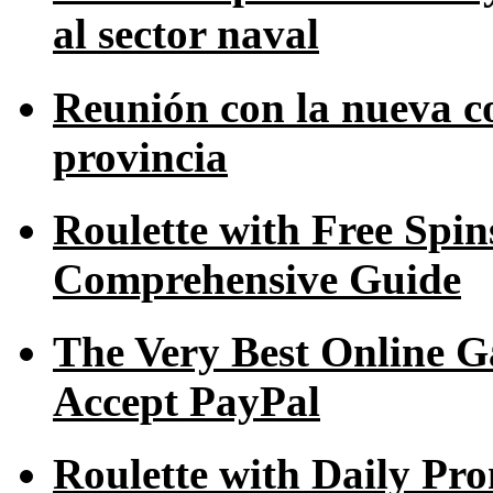
al sector naval
Reunión con la nueva c
provincia
Roulette with Free Spi
Comprehensive Guide
The Very Best Online G
Accept PayPal
Roulette with Daily Pr