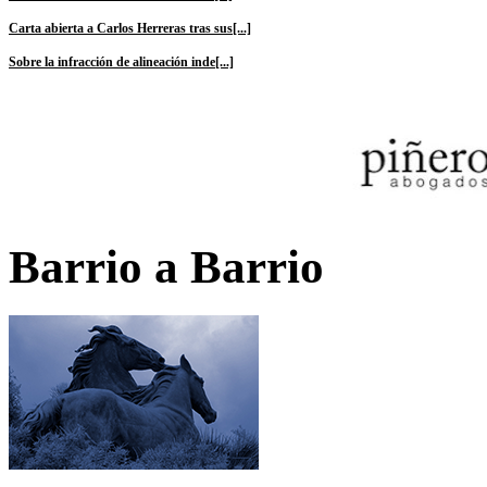
Carta abierta a Carlos Herreras tras sus[...]
Sobre la infracción de alineación inde[...]
Barrio a Barrio