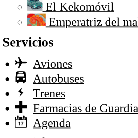
El Kekomóvil
Emperatriz del mal
Servicios
Aviones
Autobuses
Trenes
Farmacias de Guardi
Agenda