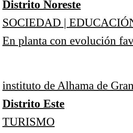
Distrito Noreste
SOCIEDAD | EDUCACIÓ
En planta con evolución fa
instituto de Alhama de Gra
Distrito Este
TURISMO