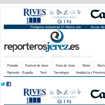
CORRESPONSALÍA A LA CARTA
ASESORÍA DE COMUNICACIÓN
Portada
Festival de Jerez
Feria de Jerez
Motor
Rocí
Nacional – España
Tech
Tecnología
Andalucía x Provinci